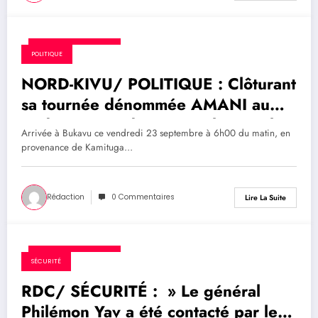
24 septembre 2022
POLITIQUE
NORD-KIVU/ POLITIQUE : Clôturant
sa tournée dénommée AMANI au
Sud et au Nord-Kivu, Vital Kamerhe
Arrivée à Bukavu ce vendredi 23 septembre à 6h00 du matin, en
a été à Walikale
provenance de Kamituga…
Rédaction
0 Commentaires
Lire La Suite
24 septembre 2022
SÉCURITÉ
RDC/ SÉCURITÉ : » Le général
Philémon Yav a été contacté par les