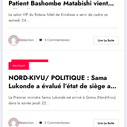
Patient Bashombe Matabishi vient
officiellement de lancer le
Le salon VIP du Rotana hôtel de Kinshasa a servi de cadre ce
mouvement social et idéologique
samedi 24…
dénommé Synergie des amis des
valeurs de MUKWEGE ( SAM)
Rédaction
0 Commentaires
Lire La Suite
24 septembre 2022
POLITIQUE
NORD-KIVU/ POLITIQUE : Sama
Lukonde a évalué l’état de siège au
Nord-Kivu et en Ituri plus de deux
Le Premier ministre Sama Lukonde est arrivé à Goma (Nord-Kivu)
ans après sa mise en place par le
dans la soirée jeudi 22…
Chef d’Etat
Rédaction
0 Commentaires
Lire La Suite