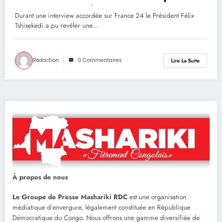
services rwandais pour permettre au
Durant une interview accordée sur France 24 le Président Félix
M23 de prendre la ville de Goma »
Tshisekedi a pu revéler une…
(Félix Tshisekedi)
Rédaction
0 Commentaires
Lire La Suite
À propos de nous
Le Groupe de Presse Mashariki RDC
est une organisation
médiatique d’envergure, légalement constituée en République
Démocratique du Congo. Nous offrons une gamme diversifiée de