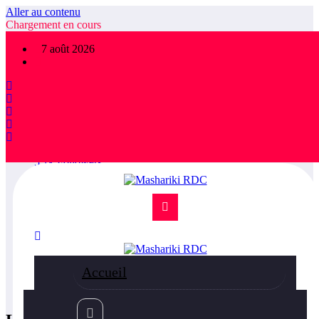
Aller au contenu
Chargement en cours
×
7 août 2026
FOLLOW US
1,475
Followers
78.9k
Followers
5.1k
Followers
36.5k
Subscribers
55k
Followers
75k
Followers
85k
Followers
Accueil
800
Followers