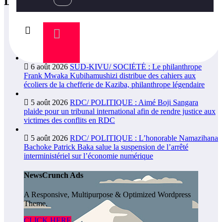
LATEST POSTS
6 août 2026
NEW-YORK/ SOCIÉTÉ : L’ambassadeur Luc
Lusumba reçoit une réponse du sénateur Rick Scott sur la
protection du programme Medicaid
6 août 2026
SUD-KIVU/ SOCIÉTÉ : Le philanthrope
Frank Mwaka Kubihamushizi distribue des cahiers aux
écoliers de la chefferie de Kaziba, philanthrope légendaire
5 août 2026
RDC/ POLITIQUE : Aimé Boji Sangara
plaide pour un tribunal international afin de rendre justice aux
victimes des conflits en RDC
5 août 2026
RDC/ POLITIQUE : L’honorable Namazihana
Bachoke Patrick Baka salue la suspension de l’arrêté
interministériel sur l’économie numérique
NewsCrunch Ads
A Responsive, Multipurpose & Optimized Wordpress
Theme.
CLICK HERE