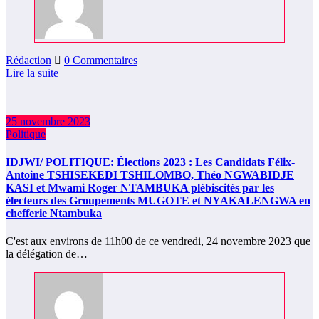
Rédaction
0 Commentaires
Lire la suite
25 novembre 2023
Politique
IDJWI/ POLITIQUE: Élections 2023 : Les Candidats Félix-
Antoine TSHISEKEDI TSHILOMBO, Théo NGWABIDJE
KASI et Mwami Roger NTAMBUKA plébiscités par les
électeurs des Groupements MUGOTE et NYAKALENGWA en
chefferie Ntambuka
C'est aux environs de 11h00 de ce vendredi, 24 novembre 2023 que
la délégation de…