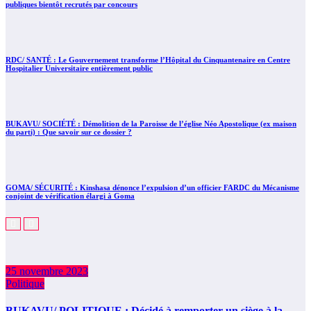
publiques bientôt recrutés par concours
RDC/ SANTÉ : Le Gouvernement transforme l’Hôpital du Cinquantenaire en Centre
Hospitalier Universitaire entièrement public
BUKAVU/ SOCIÉTÉ : Démolition de la Paroisse de l’église Néo Apostolique (ex maison
du parti) : Que savoir sur ce dossier ?
GOMA/ SÉCURITÉ : Kinshasa dénonce l’expulsion d’un officier FARDC du Mécanisme
conjoint de vérification élargi à Goma
25 novembre 2023
Politique
BUKAVU/ POLITIQUE : Décidé à remporter un siège à la