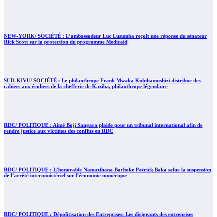
NEW-YORK/ SOCIÉTÉ : L’ambassadeur Luc Lusumba reçoit une réponse du sénateur
Rick Scott sur la protection du programme Medicaid
SUD-KIVU/ SOCIÉTÉ : Le philanthrope Frank Mwaka Kubihamushizi distribue des
cahiers aux écoliers de la chefferie de Kaziba, philanthrope légendaire
RDC/ POLITIQUE : Aimé Boji Sangara plaide pour un tribunal international afin de
rendre justice aux victimes des conflits en RDC
RDC/ POLITIQUE : L’honorable Namazihana Bachoke Patrick Baka salue la suspension
de l’arrêté interministériel sur l’économie numérique
RDC/ POLITIQUE : Dépolitisation des Entreprises: Les dirigeants des entreprises