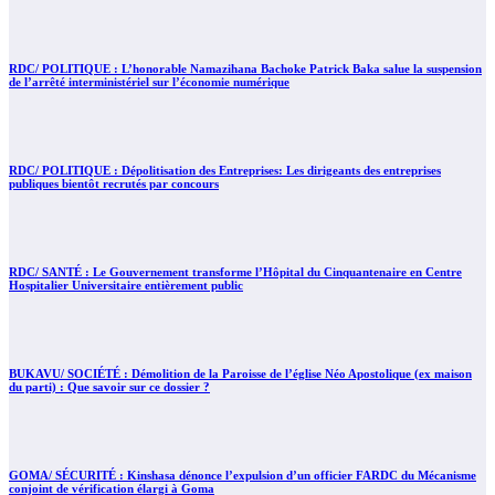
RDC/ POLITIQUE : L’honorable Namazihana Bachoke Patrick Baka salue la suspension
de l’arrêté interministériel sur l’économie numérique
RDC/ POLITIQUE : Dépolitisation des Entreprises: Les dirigeants des entreprises
publiques bientôt recrutés par concours
RDC/ SANTÉ : Le Gouvernement transforme l’Hôpital du Cinquantenaire en Centre
Hospitalier Universitaire entièrement public
BUKAVU/ SOCIÉTÉ : Démolition de la Paroisse de l’église Néo Apostolique (ex maison
du parti) : Que savoir sur ce dossier ?
GOMA/ SÉCURITÉ : Kinshasa dénonce l’expulsion d’un officier FARDC du Mécanisme
conjoint de vérification élargi à Goma