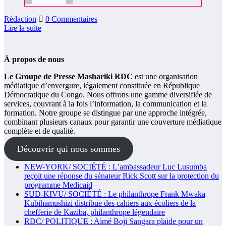
Rédaction
0 Commentaires
Lire la suite
À propos de nous
Le Groupe de Presse Mashariki RDC
est une organisation
médiatique d’envergure, légalement constituée en République
Démocratique du Congo. Nous offrons une gamme diversifiée de
services, couvrant à la fois l’information, la communication et la
formation. Notre groupe se distingue par une approche intégrée,
combinant plusieurs canaux pour garantir une couverture médiatique
complète et de qualité.
Découvrir qui nous sommes
NEW-YORK/ SOCIÉTÉ : L’ambassadeur Luc Lusumba
reçoit une réponse du sénateur Rick Scott sur la protection du
programme Medicaid
SUD-KIVU/ SOCIÉTÉ : Le philanthrope Frank Mwaka
Kubihamushizi distribue des cahiers aux écoliers de la
chefferie de Kaziba, philanthrope légendaire
RDC/ POLITIQUE : Aimé Boji Sangara plaide pour un