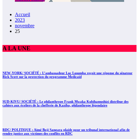
Accueil
2023
novembre
25
A LA UNE
NEW-YORK/ SOCIÉTÉ : L’ambassadeur Luc Lusumba reçoit une réponse du sénateur
Rick Scott sur la protection du programme Medicaid
SUD-KIVU/ SOCIÉTÉ : Le philanthrope Frank Mwaka Kubihamushizi distribue des
cahiers aux écoliers de la chefferie de Kaziba, philanthrope légendaire
RDC/ POLITIQUE : Aimé Boji Sangara plaide pour un tribunal international afin de
rendre justice aux victimes des conflits en RDC