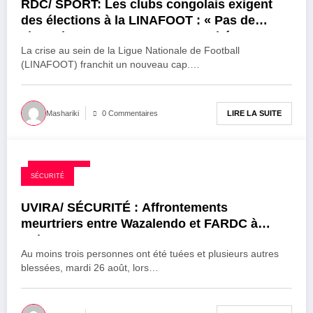
RDC/ SPORT: Les clubs congolais exigent
des élections à la LINAFOOT : « Pas de
championnat sans nouveau comité »
La crise au sein de la Ligue Nationale de Football
(LINAFOOT) franchit un nouveau cap.…
LIRE LA SUITE
Mashariki
0 Commentaires
26 août 2025
SÉCURITÉ
UVIRA/ SÉCURITÉ : Affrontements
meurtriers entre Wazalendo et FARDC à
Uvira
Au moins trois personnes ont été tuées et plusieurs autres
blessées, mardi 26 août, lors…