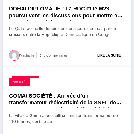
DOHA/ DIPLOMATIE : La RDC et le M23
poursuivent les discussions pour mettre en
œuvre l’accord de principe
Le Qatar accueille depuis quelques jours des pourparlers
cruciaux entre la République Démocratique du Congo…
LIRE LA SUITE
Mashariki
0 Commentaires
26 août 2025
SOCIÉTÉ
GOMA/ SOCIÉTÉ : Arrivée d’un
transformateur d’électricité de la SNEL de
110 tonnes pour renforcer l’électricité à
Mugunga
La ville de Goma a accueilli ce lundi un transformateur de
110 tonnes, destiné au…