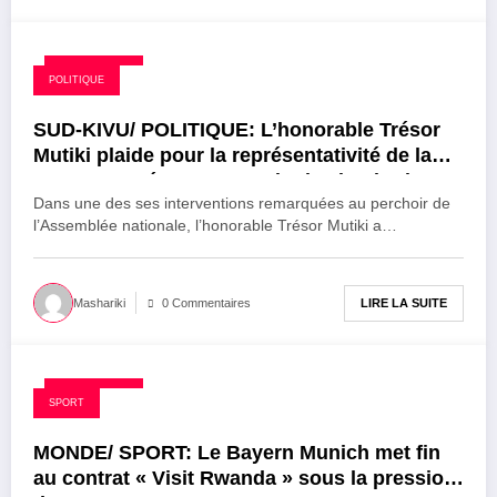
26 août 2025
POLITIQUE
SUD-KIVU/ POLITIQUE: L’honorable Trésor
Mutiki plaide pour la représentativité de la
communauté LEGA au sein des institutions
nationales
Dans une des ses interventions remarquées au perchoir de
l’Assemblée nationale, l’honorable Trésor Mutiki a…
LIRE LA SUITE
Mashariki
0 Commentaires
26 août 2025
SPORT
MONDE/ SPORT: Le Bayern Munich met fin
au contrat « Visit Rwanda » sous la pression