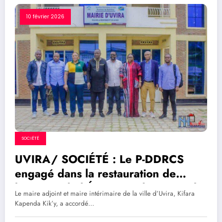
10 février 2026
SOCIÉTÉ
UVIRA/ SOCIÉTÉ : Le P-DDRCS
engagé dans la restauration de
l’autorité de l’État après le retrait de
Le maire adjoint et maire intérimaire de la ville d’Uvira, Kifara
l’AFC-M23
Kapenda Kik’y, a accordé…