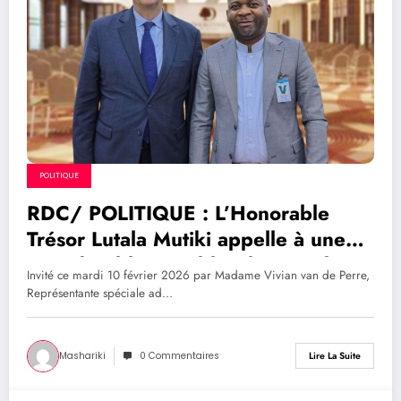
POLITIQUE
RDC/ POLITIQUE : L’Honorable
Trésor Lutala Mutiki appelle à une
paix durable sans blanchiment des
Invité ce mardi 10 février 2026 par Madame Vivian van de Perre,
crimes
Représentante spéciale ad…
Mashariki
0 Commentaires
Lire La Suite