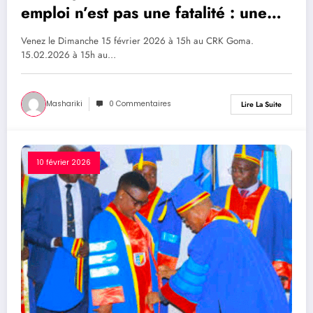
emploi n’est pas une fatalité : une
opportunité pour se réinventer Le
Venez le Dimanche 15 février 2026 à 15h au CRK Goma.
Centre de Retraite Kakwende offre
15.02.2026 à 15h au…
une opportunité aux chercheurs
d’emplois
Mashariki
0 Commentaires
Lire La Suite
10 février 2026