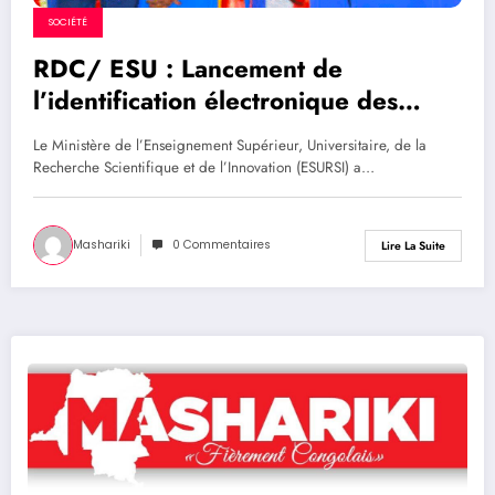
SOCIÉTÉ
RDC/ ESU : Lancement de
l’identification électronique des
apprenants en DEA, DES et Doctorat
Le Ministère de l’Enseignement Supérieur, Universitaire, de la
au plus tard le 23 Février 2026 à
Recherche Scientifique et de l’Innovation (ESURSI) a…
minuit
Mashariki
0 Commentaires
Lire La Suite