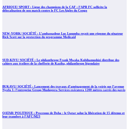
AFRIQUE/ SPORT : Ligue des champions de la CAF : l’APR FC sollicite la
délocalisation de son match contre le FC Les Aigles du Congo
NEW-YORK/ SOCIÉTÉ : L’ambassadeur Luc Lusumba reçoit une réponse du sénateur
Rick Scott sur la protection du programme Medicaid
SUD-KIVU/ SOCIÉTÉ : Le philanthrope Frank Mwaka Kubihamushizi distribue des
cahiers aux écoliers de la chefferie de Kaziba, philanthrope légendaire
BUKAVU/ SOCIÉTÉ : Lancement des travaux d’aménagement de la voirie sur l’avenue
Nyofu 1: l’entreprise Group Mushegera Services exécutera 1200 mètres carrés des pavés
QATAR/ POLITIQUE : Processus de Doha : le Qatar salue la libération de 15 détenus et
leur transfert à l’AFC/M23