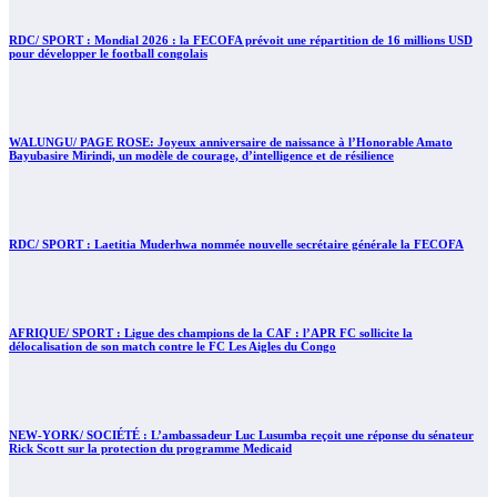
RDC/ SPORT : Mondial 2026 : la FECOFA prévoit une répartition de 16 millions USD
pour développer le football congolais
WALUNGU/ PAGE ROSE: Joyeux anniversaire de naissance à l’Honorable Amato
Bayubasire Mirindi, un modèle de courage, d’intelligence et de résilience
RDC/ SPORT : Laetitia Muderhwa nommée nouvelle secrétaire générale la FECOFA
AFRIQUE/ SPORT : Ligue des champions de la CAF : l’APR FC sollicite la
délocalisation de son match contre le FC Les Aigles du Congo
NEW-YORK/ SOCIÉTÉ : L’ambassadeur Luc Lusumba reçoit une réponse du sénateur
Rick Scott sur la protection du programme Medicaid