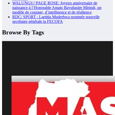
WALUNGU/ PAGE ROSE: Joyeux anniversaire de
naissance à l’Honorable Amato Bayubasire Mirindi, un
modèle de courage, d’intelligence et de résilience
RDC/ SPORT : Laetitia Muderhwa nommée nouvelle
secrétaire générale la FECOFA
Browse By Tags