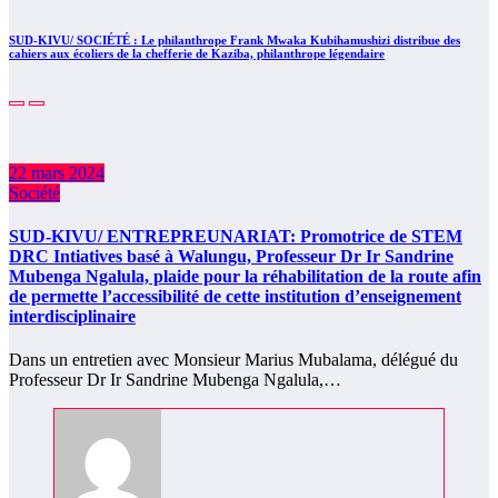
SUD-KIVU/ SOCIÉTÉ : Le philanthrope Frank Mwaka Kubihamushizi distribue des
cahiers aux écoliers de la chefferie de Kaziba, philanthrope légendaire
22 mars 2024
Société
SUD-KIVU/ ENTREPREUNARIAT: Promotrice de STEM
DRC Intiatives basé à Walungu, Professeur Dr Ir Sandrine
Mubenga Ngalula, plaide pour la réhabilitation de la route afin
de permette l’accessibilité de cette institution d’enseignement
interdisciplinaire
Dans un entretien avec Monsieur Marius Mubalama, délégué du
Professeur Dr Ir Sandrine Mubenga Ngalula,…