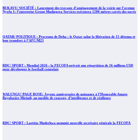
BUKAVU/ SOCIÉTÉ : Lancement des travaux d’aménagement de la voirie sur l’avenue
Nyofu 1: l’entreprise Group Mushegera Services exécutera 1200 mètres carrés des pavés
QATAR/ POLITIQUE : Processus de Doha : le Qatar salue la libération de 15 détenus et
leur transfert à l’AFC/M23
RDC/ SPORT : Mondial 2026 : la FECOFA prévoit une répartition de 16 millions USD
pour développer le football congolais
WALUNGU/ PAGE ROSE: Joyeux anniversaire de naissance à l’Honorable Amato
Bayubasire Mirindi, un modèle de courage, d’intelligence et de résilience
RDC/ SPORT : Laetitia Muderhwa nommée nouvelle secrétaire générale la FECOFA