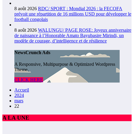
8 août 2026
RDC/ SPORT : Mondial 2026 : la FECOFA
prévoit une répartition de 16 millions USD pour développer le
football congolais
8 août 2026
WALUNGU/ PAGE ROSE: Joyeux anniversaire
de naissance à l’Honorable Amato Bayubasire Mirindi, un
modèle de courage, d’intelligence et de résilience
NewsCrunch Ads
A Responsive, Multipurpose & Optimized Wordpress
Theme.
CLICK HERE
Accueil
2024
mars
22
A LA UNE