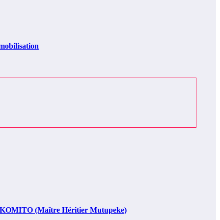
obilisation
BAKOMITO (Maître Héritier Mutupeke)