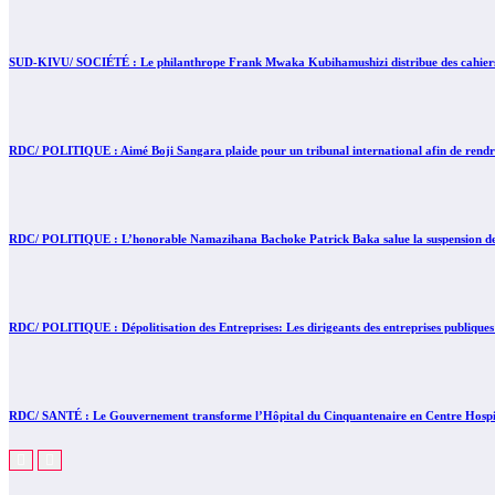
SUD-KIVU/ SOCIÉTÉ : Le philanthrope Frank Mwaka Kubihamushizi distribue des cahiers au
RDC/ POLITIQUE : Aimé Boji Sangara plaide pour un tribunal international afin de rendre 
RDC/ POLITIQUE : L’honorable Namazihana Bachoke Patrick Baka salue la suspension de l’
RDC/ POLITIQUE : Dépolitisation des Entreprises: Les dirigeants des entreprises publiques
RDC/ SANTÉ : Le Gouvernement transforme l’Hôpital du Cinquantenaire en Centre Hospita