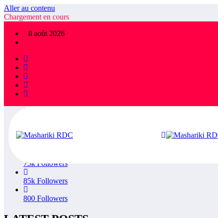
Aller au contenu
Chargement en cours
×
8 août 2026
FOLLOW US
1,475
Followers
78.9k
Followers
5.1k
Followers
36.5k
Subscribers
55k
Followers
75k
Followers
85k
Followers
800
Followers