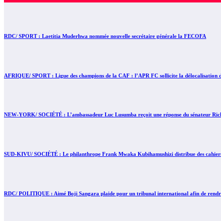
RDC/ SPORT : Laetitia Muderhwa nommée nouvelle secrétaire générale la FECOFA
AFRIQUE/ SPORT : Ligue des champions de la CAF : l’APR FC sollicite la délocalisation d
NEW-YORK/ SOCIÉTÉ : L’ambassadeur Luc Lusumba reçoit une réponse du sénateur Rick 
SUD-KIVU/ SOCIÉTÉ : Le philanthrope Frank Mwaka Kubihamushizi distribue des cahiers au
RDC/ POLITIQUE : Aimé Boji Sangara plaide pour un tribunal international afin de rendre 