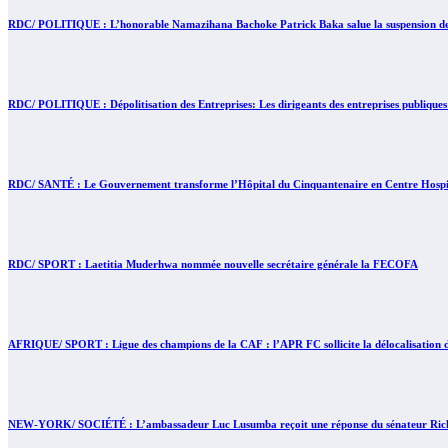
RDC/ POLITIQUE : L’honorable Namazihana Bachoke Patrick Baka salue la suspension de l’
RDC/ POLITIQUE : Dépolitisation des Entreprises: Les dirigeants des entreprises publiques
RDC/ SANTÉ : Le Gouvernement transforme l’Hôpital du Cinquantenaire en Centre Hospita
RDC/ SPORT : Laetitia Muderhwa nommée nouvelle secrétaire générale la FECOFA
AFRIQUE/ SPORT : Ligue des champions de la CAF : l’APR FC sollicite la délocalisation d
NEW-YORK/ SOCIÉTÉ : L’ambassadeur Luc Lusumba reçoit une réponse du sénateur Rick 