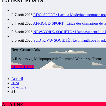
LATEST POSTS
7 août 2026
RDC/ SPORT : Laetitia Muderhwa nommée nouve
7 août 2026
AFRIQUE/ SPORT : Ligue des champions de la CA
6 août 2026
NEW-YORK/ SOCIÉTÉ : L’ambassadeur Luc Lusum
6 août 2026
SUD-KIVU/ SOCIÉTÉ : Le philanthrope Frank Mwa
NewsCrunch Ads
A Responsive, Multipurpose & Optimized Wordpress Theme.
CLICK HERE
Accueil
2024
novembre
24
A LA UNE