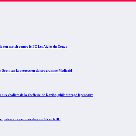
e son match contre le FC Les Aigles du Congo
Scott sur la protection du programme Medicaid
x écoliers de la chefferie de Kaziba, philanthrope légendaire
justice aux victimes des conflits en RDC