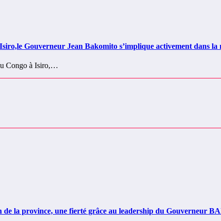
ro,le Gouverneur Jean Bakomito s’implique activement dans la m
 du Congo à Isiro,…
e la province, une fierté grâce au leadership du Gouverneur 