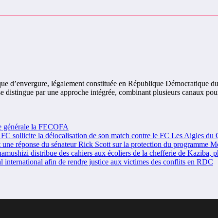
que d’envergure, légalement constituée en République Démocratique du
 se distingue par une approche intégrée, combinant plusieurs canaux pou
e générale la FECOFA
ollicite la délocalisation de son match contre le FC Les Aigles du
réponse du sénateur Rick Scott sur la protection du programme M
zi distribue des cahiers aux écoliers de la chefferie de Kaziba, ph
ternational afin de rendre justice aux victimes des conflits en RDC