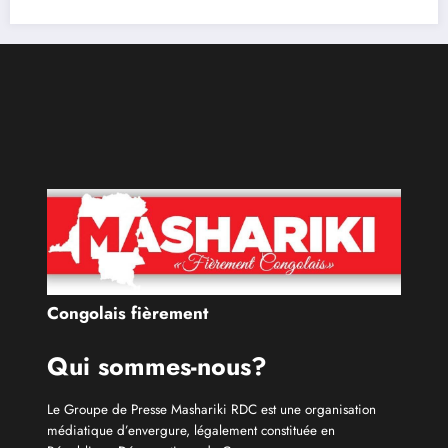
rendre justice aux victimes des
5 août 2026
Rédaction
RDC
Congolais fièrement
Qui sommes-nous?