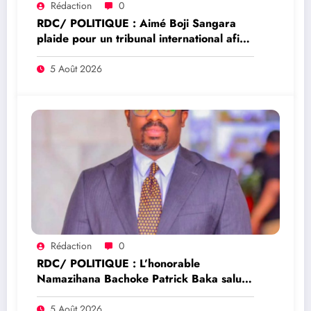
Rédaction
0
RDC/ POLITIQUE : Aimé Boji Sangara
plaide pour un tribunal international afin
de rendre justice aux victimes des conflits
en RDC
5 Août 2026
Rédaction
0
RDC/ POLITIQUE : L’honorable
Namazihana Bachoke Patrick Baka salue
la suspension de l’arrêté interministériel
sur l’économie numérique
5 Août 2026