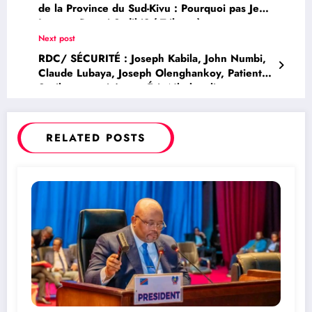
de la Province du Sud-Kivu : Pourquoi pas Jean-
Jacques Purusi Sadiki? ( Tribune)
Next post
RDC/ SÉCURITÉ : Joseph Kabila, John Numbi,
Claude Lubaya, Joseph Olenghankoy, Patient
Sayiba, tous cités par Éric Nkuba alias
Malembe, conseiller stratégique de Corneille
Nangaa comme soutien au M23 dans la guerre
à l’Est de la RDC
RELATED POSTS