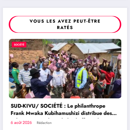
VOUS LES AVEZ PEUT-ÊTRE
RATÉS
POLITIQUE
lanthrope
istribue des
fferie de
RDC/ POLITIQUE : Aimé Boji
ire
plaide pour un tribunal interna