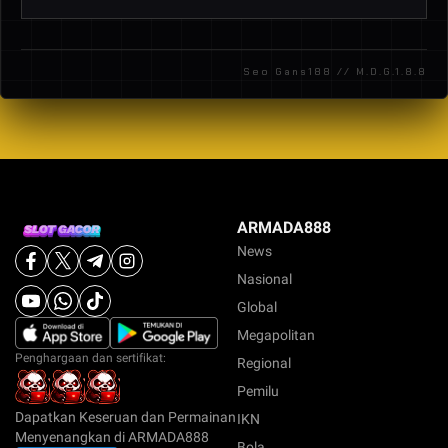
tepat dan konsistensi bermain di ARMADA888,
game mobile tanah air.
ARMADA888, melakukan pendaftaran dengan
memberikan keuntungan besar, mulai dari bonus
keuntungan besar akan mengalir setiap hari.
ARMADA888 berkomitmen menghadirkan lebih
mengisi data yang diperlukan, lalu konfirmasi akun.
selamat datang hingga promosi rutin.
dari sekadar permainan biasa. ARMADA888
Setelah terdaftar, Anda langsung bisa mengakses
ARMADA888 juga memastikan antarmuka yang
Seo Gans188 // M.D.G.1.8.8
menciptakan ekosistem di mana setiap sesi
berbagai pilihan game mobile unggulan di
user-friendly, sehingga pengguna baru pun dapat
bermain terasa istimewa. Dari bonus melimpah,
ARMADA888. ARMADA888 juga menyediakan
menikmati pengalaman bermain tanpa kendala.
keuntungan besar di setiap permainan, hingga
layanan panduan bagi pengguna baru, memastikan
dukungan layanan profesional, ARMADA888
Anda tidak kebingungan saat pertama kali
memastikan pengguna merasa dihargai.
mencoba.
ARMADA888 juga terus memperbarui koleksi
game mobile agar selalu segar dan menantang.
ARMADA888
Inilah mengapa ARMADA888 disebut memberikan
News
pengalaman bermain terbaik yang tak terlupakan.
Nasional
Global
Megapolitan
Penghargaan dan sertifikat:
Regional
Pemilu
Dapatkan Keseruan dan Permainan
IKN
Menyenangkan di ARMADA888
Bola