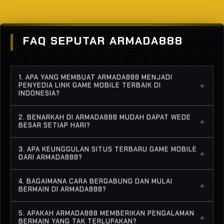
FAQ SEPUTAR ARMADA888
1. APA YANG MEMBUAT ARMADA888 MENJADI
+
PENYEDIA LINK GAME MOBILE TERBAIK DI
INDONESIA?
ARMADA888 hadir dengan kombinasi sempurna
2. BENARKAH DI ARMADA888 MUDAH DAPAT WEDE
+
antara kemudahan akses dan kualitas layanan.
BESAR SETIAP HARI?
Sebagai penyedia link game mobile terbaik,
Tentu. ARMADA888 dirancang khusus untuk
ARMADA888 menawarkan tautan yang selalu aktif,
3. APA KEUNGGULAN SITUS TERBARU GAME MOBILE
+
memberikan peluang maksimal bagi setiap
DARI ARMADA888?
aman, dan cepat diakses. Pengguna ARMADA888
pengguna. Banyak pengguna ARMADA888
tidak perlu repot mencari link alternatif karena
ARMADA888 terus berinovasi dengan
membuktikan bahwa wede besar bukan sekadar
4. BAGAIMANA CARA BERGABUNG DAN MULAI
semuanya sudah tersedia dengan sistem
+
menghadirkan situs terbaru game mobile yang
BERMAIN DI ARMADA888?
impian, melainkan kenyataan yang bisa diraih rutin.
terintegrasi. Ditambah lagi, ARMADA888
mengusung teknologi modern. Keunggulan utama
ARMADA888 menghadirkan sistem fair play dan
memberikan kemudahan mendapatkan wede besar
Proses bergabung di ARMADA888 sangat mudah
ARMADA888 terletak pada bonus melimpah yang
5. APAKAH ARMADA888 MEMBERIKAN PENGALAMAN
peluang menang yang transparan. Dengan strategi
+
setiap hari, menjadikannya pilihan utama pecinta
dan cepat. Anda hanya perlu mengunjungi link resmi
BERMAIN YANG TAK TERLUPAKAN?
ditawarkan. Setiap permainan di ARMADA888