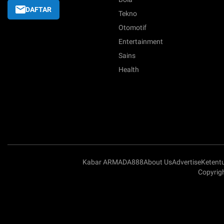
DAFTAR
Tekno
Otomotif
Entertainment
Sains
Health
Kabar ARMADA888
About Us
Advertise
Ketent
Copyrig