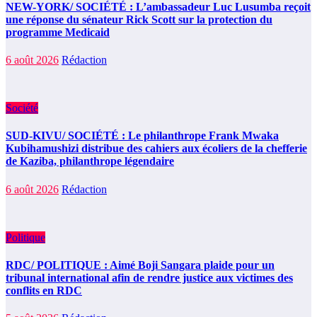
NEW-YORK/ SOCIÉTÉ : L’ambassadeur Luc Lusumba reçoit
une réponse du sénateur Rick Scott sur la protection du
programme Medicaid
6 août 2026
Rédaction
Société
SUD-KIVU/ SOCIÉTÉ : Le philanthrope Frank Mwaka
Kubihamushizi distribue des cahiers aux écoliers de la chefferie
de Kaziba, philanthrope légendaire
6 août 2026
Rédaction
Politique
RDC/ POLITIQUE : Aimé Boji Sangara plaide pour un
tribunal international afin de rendre justice aux victimes des
conflits en RDC