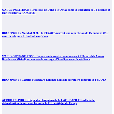
QATAR/ POLITIQUE : Processus de Doha : le Qatar salue la libération de 15 détenus et
leur transfert à l’AFC/M23
RDC/ SPORT : Mondial 2026 : la FECOFA prévoit une répartition de 16 millions USD
pour développer le football congolais
WALUNGU/ PAGE ROSE: Joyeux anniversaire de naissance à l’Honorable Amato
Bayubasire Mirindi, un modèle de courage, d’intelligence et de résilience
RDC/ SPORT : Laetitia Muderhwa nommée nouvelle secrétaire générale la FECOFA
AFRIQUE/ SPORT : Ligue des champions de la CAF : l’APR FC sollicite la
délocalisation de son match contre le FC Les Aigles du Congo