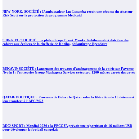
NEW-YORK/ SOCIÉTÉ : L’ambassadeur Luc Lusumba reçoit une réponse du sénateur
Rick Scott sur la protection du programme Medicaid
SUD-KIVU/ SOCIÉTÉ : Le philanthrope Frank Mwaka Kubihamushizi distribue des
cahiers aux écoliers de la chefferie de Kaziba, philanthrope légendaire
BUKAVU/ SOCIÉTÉ : Lancement des travaux d’aménagement de la voirie sur l’avenue
Nyofu 1: l’entreprise Group Mushegera Services exécutera 1200 mètres carrés des pavés
QATAR/ POLITIQUE : Processus de Doha : le Qatar salue la libération de 15 détenus et
leur transfert à l’AFC/M23
RDC/ SPORT : Mondial 2026 : la FECOFA prévoit une répartition de 16 millions USD
pour développer le football congolais