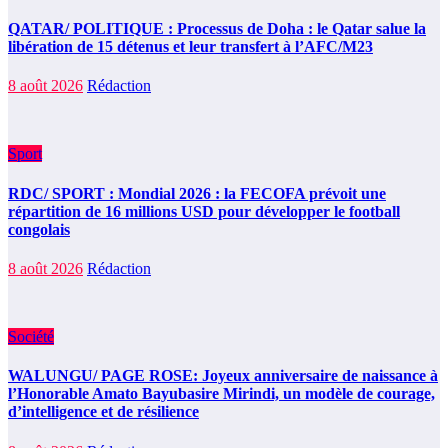
QATAR/ POLITIQUE : Processus de Doha : le Qatar salue la
libération de 15 détenus et leur transfert à l’AFC/M23
8 août 2026
Rédaction
Sport
RDC/ SPORT : Mondial 2026 : la FECOFA prévoit une
répartition de 16 millions USD pour développer le football
congolais
8 août 2026
Rédaction
Société
WALUNGU/ PAGE ROSE: Joyeux anniversaire de naissance à
l’Honorable Amato Bayubasire Mirindi, un modèle de courage,
d’intelligence et de résilience