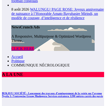
football congolais
8 août 2026
WALUNGU/ PAGE ROSE: Joyeux anniversaire
de naissance à l’Honorable Amato Bayubasire Mirindi, un
modèle de courage, d’intelligence et de résilience
NewsCrunch Ads
A Responsive, Multipurpose & Optimized Wordpress
Theme.
CLICK HERE
Accueil
Politique
COMMUNIQUE NÉCROLOGIQUE
A LA UNE
BUKAVU/ SOCIÉTÉ : Lancement des travaux d’aménagement de la voirie sur l’avenue
Nyofu 1: l’entreprise Group Mushegera Services exécutera 1200 mètres carrés des pavés