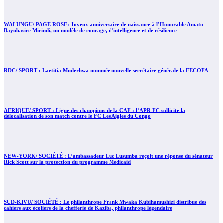
WALUNGU/ PAGE ROSE: Joyeux anniversaire de naissance à l’Honorable Amato
Bayubasire Mirindi, un modèle de courage, d’intelligence et de résilience
RDC/ SPORT : Laetitia Muderhwa nommée nouvelle secrétaire générale la FECOFA
AFRIQUE/ SPORT : Ligue des champions de la CAF : l’APR FC sollicite la
délocalisation de son match contre le FC Les Aigles du Congo
NEW-YORK/ SOCIÉTÉ : L’ambassadeur Luc Lusumba reçoit une réponse du sénateur
Rick Scott sur la protection du programme Medicaid
SUD-KIVU/ SOCIÉTÉ : Le philanthrope Frank Mwaka Kubihamushizi distribue des
cahiers aux écoliers de la chefferie de Kaziba, philanthrope légendaire