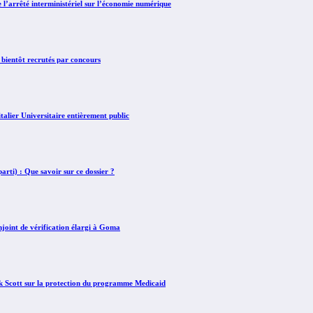
arrêté interministériel sur l’économie numérique
 bientôt recrutés par concours
lier Universitaire entièrement public
rti) : Que savoir sur ce dossier ?
int de vérification élargi à Goma
Scott sur la protection du programme Medicaid