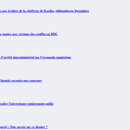
x écoliers de la chefferie de Kaziba, philanthrope légendaire
justice aux victimes des conflits en RDC
arrêté interministériel sur l’économie numérique
 bientôt recrutés par concours
lier Universitaire entièrement public
rti) : Que savoir sur ce dossier ?