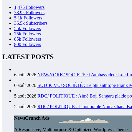
1,475
Followers
78.9k
Followers
5.1k
Followers
36.5k
Subscribers
55k
Followers
75k
Followers
85k
Followers
800
Followers
LATEST POSTS
6 août 2026
NEW-YORK/ SOCIÉTÉ : L’ambassadeur Luc Lusumba
6 août 2026
SUD-KIVU/ SOCIÉTÉ : Le philanthrope Frank Mwaka
5 août 2026
RDC/ POLITIQUE : Aimé Boji Sangara plaide pour un
5 août 2026
RDC/ POLITIQUE : L’honorable Namazihana Bachoke
NewsCrunch Ads
A Responsive, Multipurpose & Optimized Wordpress Theme.