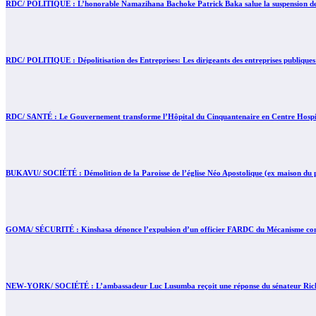
RDC/ POLITIQUE : L’honorable Namazihana Bachoke Patrick Baka salue la suspension de l’
RDC/ POLITIQUE : Dépolitisation des Entreprises: Les dirigeants des entreprises publiques
RDC/ SANTÉ : Le Gouvernement transforme l’Hôpital du Cinquantenaire en Centre Hospita
BUKAVU/ SOCIÉTÉ : Démolition de la Paroisse de l’église Néo Apostolique (ex maison du pa
GOMA/ SÉCURITÉ : Kinshasa dénonce l’expulsion d’un officier FARDC du Mécanisme conjo
NEW-YORK/ SOCIÉTÉ : L’ambassadeur Luc Lusumba reçoit une réponse du sénateur Rick 