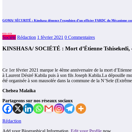
GOMA/ SÉCURITÉ : Kinshasa dénonce l’expulsion d’un officier FARDC du Mécanisme conjo
Société
Rédaction
1 février 2021
0 Commentaires
KINSHASA/ SOCIÉTÉ : Mort d’Étienne Tshisekedi, 4
Ce 1er février 2021 marque le 4ème anniversaire de la mort d’Etienne
à Laurent Désiré Kabila puis à son fils Joseph Kabila.La dépouille m
été organisée à son mausolée dans la commune de la N’Sele (Extrême E
Chelsea Malaika
Partageons sur nos réseaux sociaux
Rédaction
Add your Biographical Information.
Edit your Profile
now.