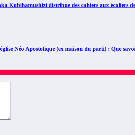
bihamushizi distribue des cahiers aux écoliers de la
ise Néo Apostolique (ex maison du parti) : Que savoir