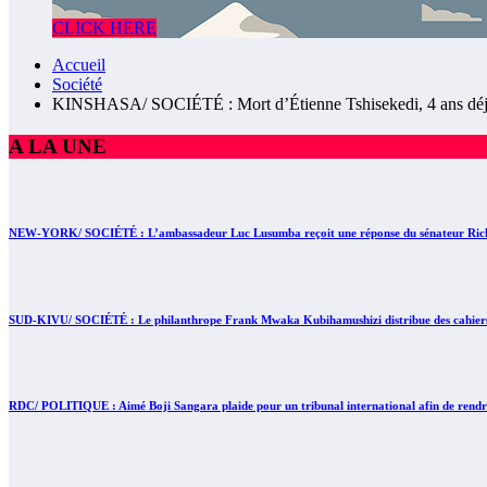
CLICK HERE
Accueil
Société
KINSHASA/ SOCIÉTÉ : Mort d’Étienne Tshisekedi, 4 ans dé
A LA UNE
NEW-YORK/ SOCIÉTÉ : L’ambassadeur Luc Lusumba reçoit une réponse du sénateur Rick 
SUD-KIVU/ SOCIÉTÉ : Le philanthrope Frank Mwaka Kubihamushizi distribue des cahiers au
RDC/ POLITIQUE : Aimé Boji Sangara plaide pour un tribunal international afin de rendre 