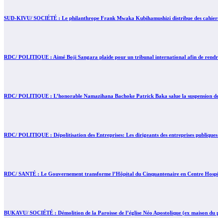
SUD-KIVU/ SOCIÉTÉ : Le philanthrope Frank Mwaka Kubihamushizi distribue des cahiers au
RDC/ POLITIQUE : Aimé Boji Sangara plaide pour un tribunal international afin de rendre 
RDC/ POLITIQUE : L’honorable Namazihana Bachoke Patrick Baka salue la suspension de l’
RDC/ POLITIQUE : Dépolitisation des Entreprises: Les dirigeants des entreprises publiques
RDC/ SANTÉ : Le Gouvernement transforme l’Hôpital du Cinquantenaire en Centre Hospita
BUKAVU/ SOCIÉTÉ : Démolition de la Paroisse de l’église Néo Apostolique (ex maison du pa