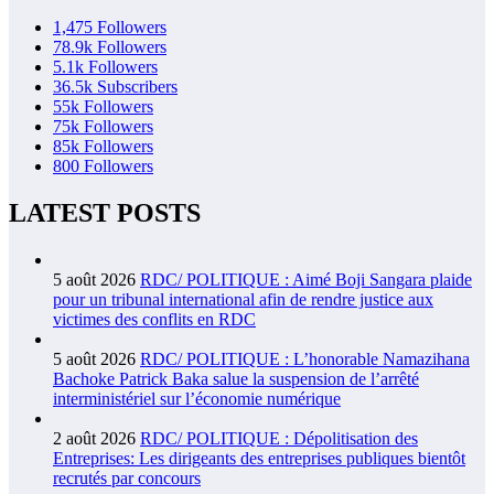
1,475
Followers
78.9k
Followers
5.1k
Followers
36.5k
Subscribers
55k
Followers
75k
Followers
85k
Followers
800
Followers
LATEST POSTS
5 août 2026
RDC/ POLITIQUE : Aimé Boji Sangara plaide
pour un tribunal international afin de rendre justice aux
victimes des conflits en RDC
5 août 2026
RDC/ POLITIQUE : L’honorable Namazihana
Bachoke Patrick Baka salue la suspension de l’arrêté
interministériel sur l’économie numérique
2 août 2026
RDC/ POLITIQUE : Dépolitisation des
Entreprises: Les dirigeants des entreprises publiques bientôt
recrutés par concours