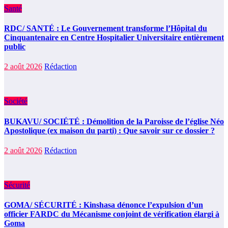
Santé
RDC/ SANTÉ : Le Gouvernement transforme l’Hôpital du
Cinquantenaire en Centre Hospitalier Universitaire entièrement
public
2 août 2026
Rédaction
Société
BUKAVU/ SOCIÉTÉ : Démolition de la Paroisse de l’église Néo
Apostolique (ex maison du parti) : Que savoir sur ce dossier ?
2 août 2026
Rédaction
Sécurité
GOMA/ SÉCURITÉ : Kinshasa dénonce l’expulsion d’un
officier FARDC du Mécanisme conjoint de vérification élargi à
Goma