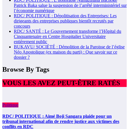
RDC/ POLITIQUE : L’honorable Namazihana Bachoke
Patrick Baka salue la suspension de l’arrêté interministériel sur
l’économie numérique
RDC/ POLITIQUE : Dépolitisation des Entreprises: Les
dirigeants des entreprises publiques bientôt recrutés par
concours
RDC/ SANTÉ : Le Gouvernement transforme l’Hôpital du
Cinquantenaire en Centre Hospitalier Universitaire
entièrement public
BUKAVU/ SOCIÉTÉ : Démolition de la Paroisse de l’église
Néo Apostolique (ex maison du parti) : Que savoir sur ce
dossier ?
Browse By Tags
VOUS LES AVEZ PEUT-ÊTRE RATÉS
Politique
RDC/ POLITIQUE : Aimé Boji Sangara plaide pour un
tribunal international afin de rendre justice aux victimes des
conflits en RDC