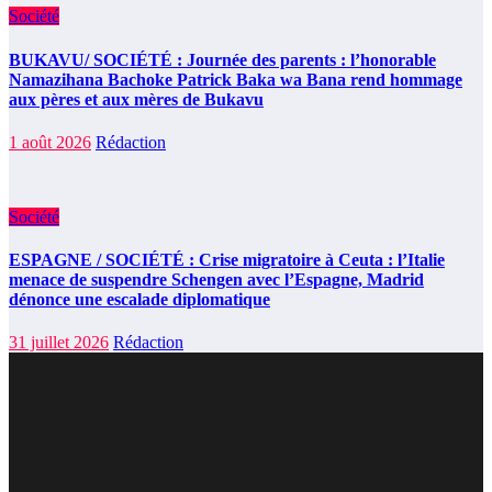
Société
BUKAVU/ SOCIÉTÉ : Journée des parents : l’honorable
Namazihana Bachoke Patrick Baka wa Bana rend hommage
aux pères et aux mères de Bukavu
1 août 2026
Rédaction
Société
ESPAGNE / SOCIÉTÉ : Crise migratoire à Ceuta : l’Italie
menace de suspendre Schengen avec l’Espagne, Madrid
dénonce une escalade diplomatique
31 juillet 2026
Rédaction