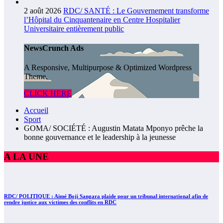
2 août 2026
RDC/ SANTÉ : Le Gouvernement transforme
l’Hôpital du Cinquantenaire en Centre Hospitalier
Universitaire entièrement public
NewsCrunch Ads
A Responsive, Multipurpose & Optimized Wordpress
Theme.
CLICK HERE
Accueil
Sport
GOMA/ SOCIÉTÉ : Augustin Matata Mponyo prêche la
bonne gouvernance et le leadership à la jeunesse
A LA UNE
RDC/ POLITIQUE : Aimé Boji Sangara plaide pour un tribunal international afin de
rendre justice aux victimes des conflits en RDC