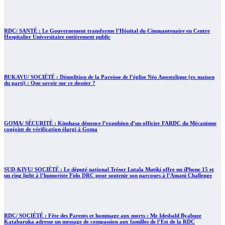
RDC/ SANTÉ : Le Gouvernement transforme l’Hôpital du Cinquantenaire en Centre
Hospitalier Universitaire entièrement public
BUKAVU/ SOCIÉTÉ : Démolition de la Paroisse de l’église Néo Apostolique (ex maison
du parti) : Que savoir sur ce dossier ?
GOMA/ SÉCURITÉ : Kinshasa dénonce l’expulsion d’un officier FARDC du Mécanisme
conjoint de vérification élargi à Goma
SUD-KIVU/ SOCIÉTÉ : Le député national Trésor Lutala Mutiki offre un iPhone 15 et
un ring light à l’humoriste Fido DRC pour soutenir son parcours à l’Amani Challenge
RDC/ SOCIÉTÉ : Fête des Parents et hommage aux morts : Me Idesbald Byabuze
Katabaruka adresse un message de compassion aux familles de l’Est de la RDC