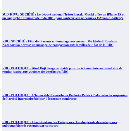
SUD-KIVU/ SOCIÉTÉ : Le député national Trésor Lutala Mutiki offre un iPhone 15 et
un ring light à l’humoriste Fido DRC pour soutenir son parcours à l’Amani Challenge
RDC/ SOCIÉTÉ : Fête des Parents et hommage aux morts : Me Idesbald Byabuze
Katabaruka adresse un message de compassion aux familles de l’Est de la RDC
RDC/ POLITIQUE : Aimé Boji Sangara plaide pour un tribunal international afin de
rendre justice aux victimes des conflits en RDC
RDC/ POLITIQUE : L’honorable Namazihana Bachoke Patrick Baka salue la suspension
de l’arrêté interministériel sur l’économie numérique
RDC/ POLITIQUE : Dépolitisation des Entreprises: Les dirigeants des entreprises
publiques bientôt recrutés par concours