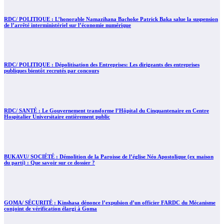
RDC/ POLITIQUE : L’honorable Namazihana Bachoke Patrick Baka salue la suspension
de l’arrêté interministériel sur l’économie numérique
RDC/ POLITIQUE : Dépolitisation des Entreprises: Les dirigeants des entreprises
publiques bientôt recrutés par concours
RDC/ SANTÉ : Le Gouvernement transforme l’Hôpital du Cinquantenaire en Centre
Hospitalier Universitaire entièrement public
BUKAVU/ SOCIÉTÉ : Démolition de la Paroisse de l’église Néo Apostolique (ex maison
du parti) : Que savoir sur ce dossier ?
GOMA/ SÉCURITÉ : Kinshasa dénonce l’expulsion d’un officier FARDC du Mécanisme
conjoint de vérification élargi à Goma