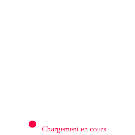
Militaire Constant Ndima a reçu en
 armés de Masisi qui se sont
Chargement en cours