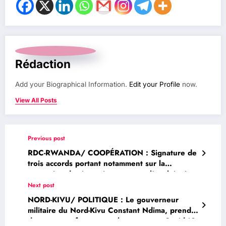
Rédaction
Add your Biographical Information.
Edit your Profile
now.
View All Posts
Previous post
RDC-RWANDA/ COOPÉRATION : Signature de
trois accords portant notamment sur la
protection des investissements et l’exploitation
de l’Or
Next post
NORD-KIVU/ POLITIQUE : Le gouverneur
militaire du Nord-Kivu Constant Ndima, prend
des mesures fortes pour lutter contre Covid-19