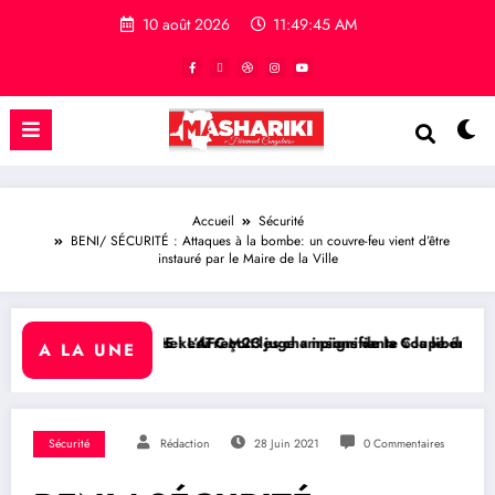
10 août 2026
11:49:46 AM
Accueil
Sécurité
BENI/ SÉCURITÉ : Attaques à la bombe: un couvre-feu vient d’être
instauré par le Maire de la Ville
ekedi reçoit les champions de la Coupe du Congo
 L’AFC-M23 juge « insignifiante » la libération de 15 détenus par Kin
RDC/ POLITIQUE : Aim
A LA UNE
Sécurité
Rédaction
28 Juin 2021
0 Commentaires