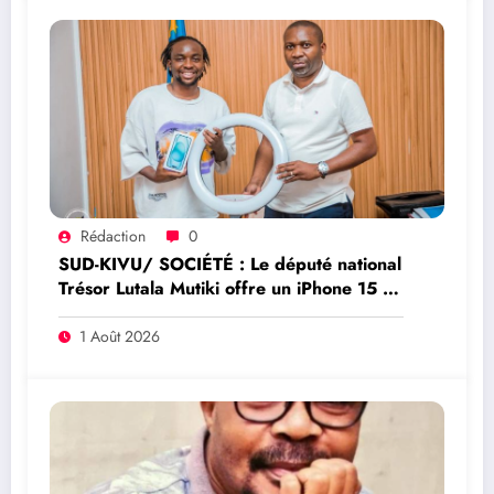
Rédaction
0
SUD-KIVU/ SOCIÉTÉ : Le député national
Trésor Lutala Mutiki offre un iPhone 15 et
un ring light à l’humoriste Fido DRC pour
soutenir son parcours à l’Amani Challenge
1 Août 2026