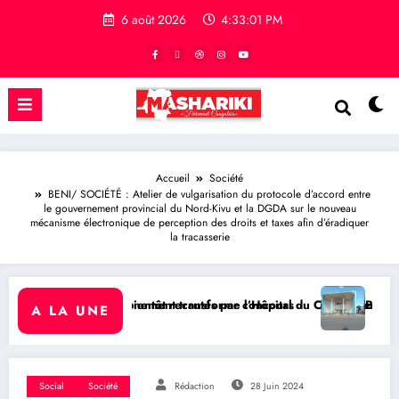
6 août 2026
4:33:02 PM
Accueil
Société
BENI/ SOCIÉTÉ : Atelier de vulgarisation du protocole d’accord entre
le gouvernement provincial du Nord-Kivu et la DGDA sur le nouveau
mécanisme électronique de perception des droits et taxes afin d’éradiquer
la tracasserie
s par concours
e l’Hôpital du Cinquantenaire en Centre Hospitalier Universitaire e
BUKAVU/ SOCIÉTÉ : Démolition de la Paroiss
A LA UNE
Social
Société
Rédaction
28 Juin 2024