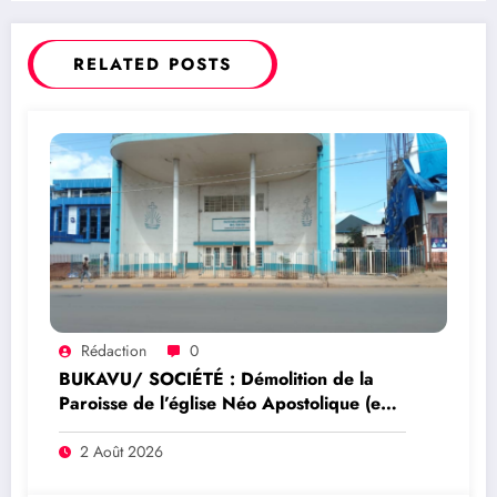
Katabaruka, Enseignant des universités, acteur
politique et avocat au Barreau du Sud-Kivu
adresse aux Congolais ( Intégralité)
RELATED POSTS
Rédaction
0
BUKAVU/ SOCIÉTÉ : Démolition de la
Paroisse de l’église Néo Apostolique (ex
maison du parti) : Que savoir sur ce
dossier ?
2 Août 2026