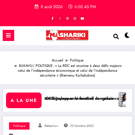
8 août 2026
6:02:46 PM
Accueil
Politique
BUKAVU/ POLITIQUE: « La RDC est soumise à deux défis majeurs:
celui de l’indépendance économique et celui de l’indépendance
sécuritaire » (Bienvenu Karhakubwa)
pper le football congolais
anniversaire de naissance à l’Honorable Amato Bayubasire Mirindi, u
RDC/ SPORT : Laetitia Muderhwa
A LA UNE
Politique
Rédaction
10 Octobre 2023