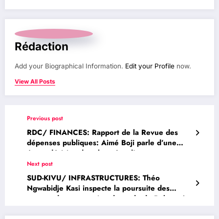
Rédaction
Add your Biographical Information.
Edit your Profile
now.
View All Posts
Previous post
RDC/ FINANCES: Rapport de la Revue des
dépenses publiques: Aimé Boji parle d’une
étape décisive dans la quête d’une
Gouvernance Financière plus efficace et plus
Next post
transparente
SUD-KIVU/ INFRASTRUCTURES: Théo
Ngwabidje Kasi inspecte la poursuite des
travaux de construction du stade de Bukavu à
Nyantende