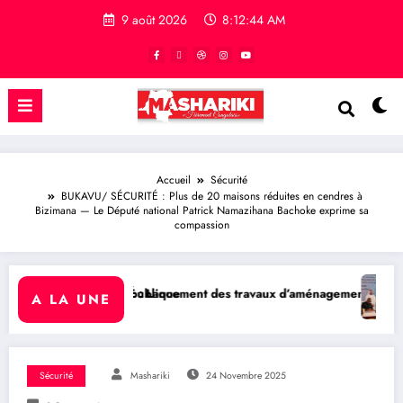
9 août 2026
8:12:45 AM
Accueil
Sécurité
BUKAVU/ SÉCURITÉ : Plus de 20 maisons réduites en cendres à
Bizimana — Le Député national Patrick Namazihana Bachoke exprime sa
compassion
t des travaux d’aménagement de la voirie sur l’avenue Nyofu 1: l’e
QATAR/ POLITIQUE : Processus d
A LA UNE
Sécurité
Mashariki
24 Novembre 2025