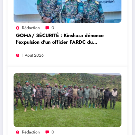
Rédaction
0
GOMA/ SÉCURITÉ : Kinshasa dénonce
l’expulsion d’un officier FARDC du
Mécanisme conjoint de vérification élargi
à Goma
1 Août 2026
Rédaction
0