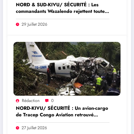
NORD & SUD-KIVU/ SÉCURITÉ : Les
commandants Wazalendo rejettent toute
prétendue représentation nationale de
Dady Saleh Idi
29 Juillet 2026
Rédaction
0
NORD-KIVU/ SÉCURITÉ : Un avion-cargo
de Tracep Congo Aviation retrouvé
écrasé à Walikale, un survivant est sorti
de l’appareil
27 Juillet 2026