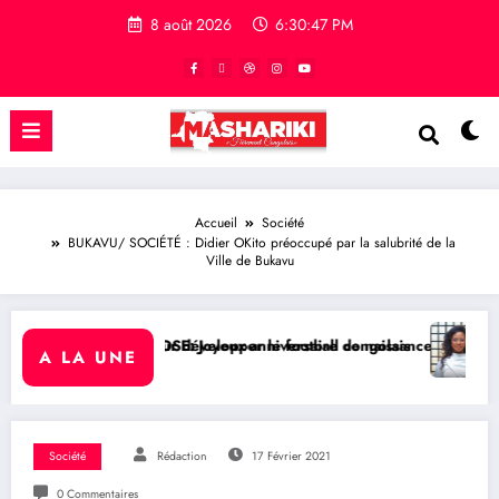
8 août 2026
6:30:48 PM
Accueil
Société
BUKAVU/ SOCIÉTÉ : Didier OKito préoccupé par la salubrité de la
Ville de Bukavu
r le football congolais
versaire de naissance à l’Honorable Amato Bayubasire Mirindi, un m
RDC/ SPORT : Laetitia Muderhwa no
A LA UNE
Société
Rédaction
17 Février 2021
0 Commentaires