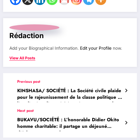
Rédaction
Add your Biographical Information.
Edit your Profile
now.
View All Posts
Previous post
KINSHASA/ SOCIÉTÉ : La Société civile plaide
pour le rajeunissement de la classe politique et
l’application d’un critérium rigoureux pour la
désignation des membres du prochain
Next post
gouvernement
BUKAVU/SOCIÉTÉ : L’honorable Didier Okito
homme charitable: il partage un déjeuné
d’échange avec sa base