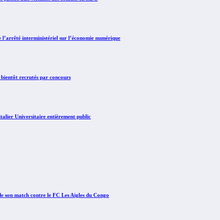
arrêté interministériel sur l’économie numérique
 bientôt recrutés par concours
lier Universitaire entièrement public
e son match contre le FC Les Aigles du Congo