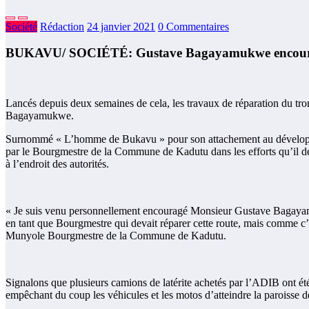
Société
Rédaction
24 janvier 2021
0 Commentaires
BUKAVU/ SOCIÉTÉ: Gustave Bagayamukwe encouragé 
Lancés depuis deux semaines de cela, les travaux de réparation du tr
Bagayamukwe.
Surnommé « L’homme de Bukavu » pour son attachement au développem
par le Bourgmestre de la Commune de Kadutu dans les efforts qu’il dé
à l’endroit des autorités.
« Je suis venu personnellement encouragé Monsieur Gustave Bagayamukw
en tant que Bourgmestre qui devait réparer cette route, mais comme c’est
Munyole Bourgmestre de la Commune de Kadutu.
Signalons que plusieurs camions de latérite achetés par l’ADIB ont été
empêchant du coup les véhicules et les motos d’atteindre la paroisse