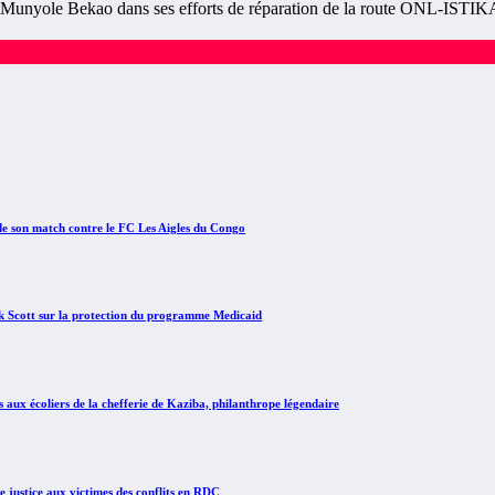
ole Bekao dans ses efforts de réparation de la route ONL-ISTIK
e son match contre le FC Les Aigles du Congo
Scott sur la protection du programme Medicaid
x écoliers de la chefferie de Kaziba, philanthrope légendaire
justice aux victimes des conflits en RDC