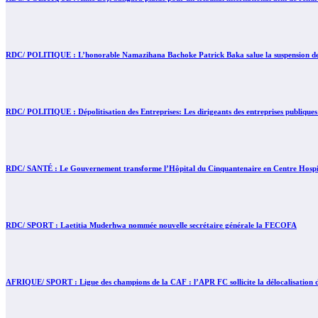
RDC/ POLITIQUE : L’honorable Namazihana Bachoke Patrick Baka salue la suspension de l’
RDC/ POLITIQUE : Dépolitisation des Entreprises: Les dirigeants des entreprises publiques
RDC/ SANTÉ : Le Gouvernement transforme l’Hôpital du Cinquantenaire en Centre Hospita
RDC/ SPORT : Laetitia Muderhwa nommée nouvelle secrétaire générale la FECOFA
AFRIQUE/ SPORT : Ligue des champions de la CAF : l’APR FC sollicite la délocalisation d