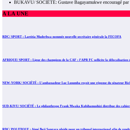
BUKAVU/ SOCIÉTÉ: Gustave Bagayamukwe encouragé par Muny
A LA UNE
RDC/ SPORT : Laetitia Muderhwa nommée nouvelle secrétaire générale la FECOFA
AFRIQUE/ SPORT : Ligue des champions de la CAF : l’APR FC sollicite la délocalisation d
NEW-YORK/ SOCIÉTÉ : L’ambassadeur Luc Lusumba reçoit une réponse du sénateur Rick 
SUD-KIVU/ SOCIÉTÉ : Le philanthrope Frank Mwaka Kubihamushizi distribue des cahiers au
RDC/ POLITIQUE : Aimé Boji Sangara plaide pour un tribunal international afin de rendre 