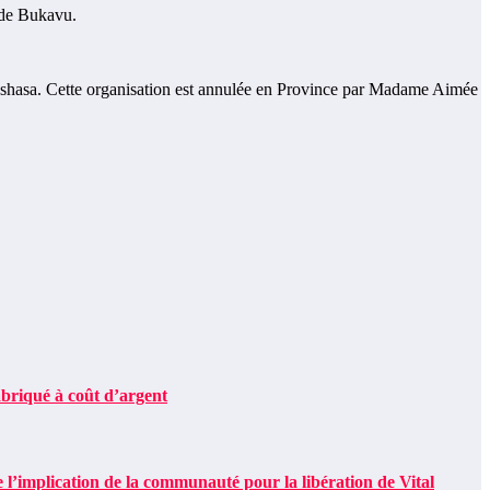
e de Bukavu.
nshasa. Cette organisation est annulée en Province par Madame Aimée
riqué à coût d’argent
’implication de la communauté pour la libération de Vital