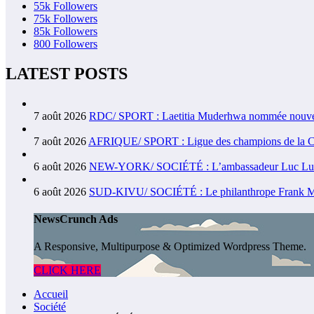
55k
Followers
75k
Followers
85k
Followers
800
Followers
LATEST POSTS
7 août 2026
RDC/ SPORT : Laetitia Muderhwa nommée nouvell
7 août 2026
AFRIQUE/ SPORT : Ligue des champions de la CAF 
6 août 2026
NEW-YORK/ SOCIÉTÉ : L’ambassadeur Luc Lusumba
6 août 2026
SUD-KIVU/ SOCIÉTÉ : Le philanthrope Frank Mwaka
NewsCrunch Ads
A Responsive, Multipurpose & Optimized Wordpress Theme.
CLICK HERE
Accueil
Société