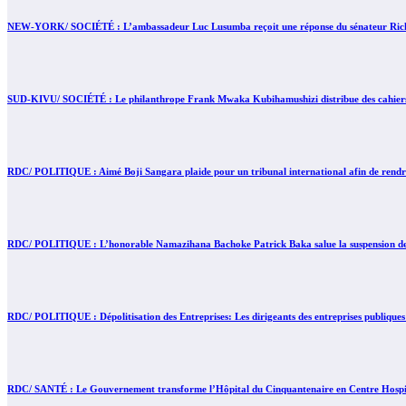
NEW-YORK/ SOCIÉTÉ : L’ambassadeur Luc Lusumba reçoit une réponse du sénateur Rick 
SUD-KIVU/ SOCIÉTÉ : Le philanthrope Frank Mwaka Kubihamushizi distribue des cahiers au
RDC/ POLITIQUE : Aimé Boji Sangara plaide pour un tribunal international afin de rendre 
RDC/ POLITIQUE : L’honorable Namazihana Bachoke Patrick Baka salue la suspension de l’
RDC/ POLITIQUE : Dépolitisation des Entreprises: Les dirigeants des entreprises publiques
RDC/ SANTÉ : Le Gouvernement transforme l’Hôpital du Cinquantenaire en Centre Hospita