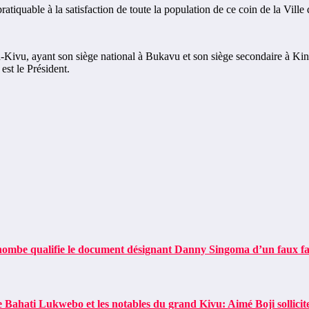
tiquable à la satisfaction de toute la population de ce coin de la Vill
Kivu, ayant son siège national à Bukavu et son siège secondaire à Ki
st le Président.
be qualifie le document désignant Danny Singoma d’un faux fab
ti Lukwebo et les notables du grand Kivu: Aimé Boji sollicite l