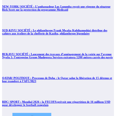
NEW-YORK/ SOCIÉTÉ : L’ambassadeur Luc Lusumba reçoit une réponse du sénateur
Rick Scott sur la protection du programme Medicaid
SUD-KIVU/ SOCIÉTÉ : Le philanthrope Frank Mwaka Kubihamushizi distribue des
cahiers aux écoliers de la chefferie de Kaziba, philanthrope légendaire
BUKAVU/ SOCIÉTÉ : Lancement des travaux d’aménagement de la voirie sur l’avenue
Nyofu 1: l’entreprise Group Mushegera Services exécutera 1200 mètres carrés des pavés
QATAR/ POLITIQUE : Processus de Doha : le Qatar salue la libération de 15 détenus et
leur transfert à l’AFC/M23
RDC/ SPORT : Mondial 2026 : la FECOFA prévoit une répartition de 16 millions USD
pour développer le football congolais