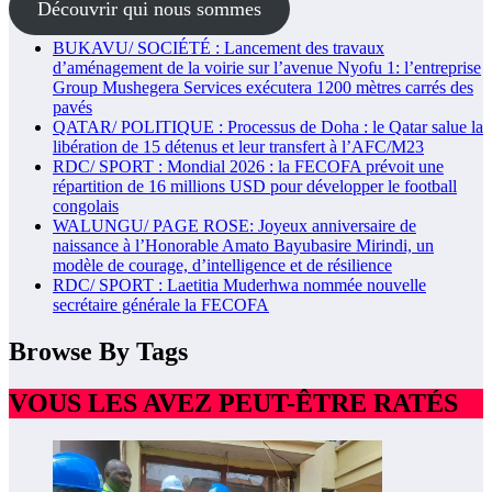
Découvrir qui nous sommes
BUKAVU/ SOCIÉTÉ : Lancement des travaux
d’aménagement de la voirie sur l’avenue Nyofu 1: l’entreprise
Group Mushegera Services exécutera 1200 mètres carrés des
pavés
QATAR/ POLITIQUE : Processus de Doha : le Qatar salue la
libération de 15 détenus et leur transfert à l’AFC/M23
RDC/ SPORT : Mondial 2026 : la FECOFA prévoit une
répartition de 16 millions USD pour développer le football
congolais
WALUNGU/ PAGE ROSE: Joyeux anniversaire de
naissance à l’Honorable Amato Bayubasire Mirindi, un
modèle de courage, d’intelligence et de résilience
RDC/ SPORT : Laetitia Muderhwa nommée nouvelle
secrétaire générale la FECOFA
Browse By Tags
VOUS LES AVEZ PEUT-ÊTRE RATÉS