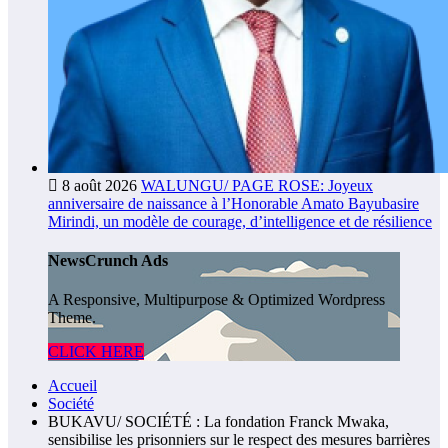
8 août 2026
WALUNGU/ PAGE ROSE: Joyeux
anniversaire de naissance à l’Honorable Amato Bayubasire
Mirindi, un modèle de courage, d’intelligence et de résilience
NewsCrunch Ads
A Responsive, Multipurpose & Optimized Wordpress
Theme.
CLICK HERE
Accueil
Société
BUKAVU/ SOCIÉTÉ : La fondation Franck Mwaka,
sensibilise les prisonniers sur le respect des mesures barrières