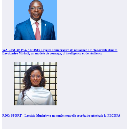
WALUNGU/ PAGE ROSE: Joyeux anniversaire de naissance à l’Honorable Amato
Bayubasire Mirindi, un modèle de courage, d’intelligence et de résilience
RDC/ SPORT : Laetitia Muderhwa nommée nouvelle secrétaire générale la FECOFA