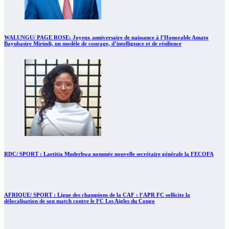
WALUNGU/ PAGE ROSE: Joyeux anniversaire de naissance à l’Honorable Amato
Bayubasire Mirindi, un modèle de courage, d’intelligence et de résilience
RDC/ SPORT : Laetitia Muderhwa nommée nouvelle secrétaire générale la FECOFA
AFRIQUE/ SPORT : Ligue des champions de la CAF : l’APR FC sollicite la
délocalisation de son match contre le FC Les Aigles du Congo