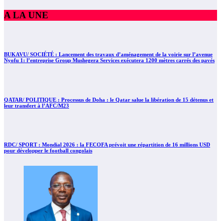
A LA UNE
BUKAVU/ SOCIÉTÉ : Lancement des travaux d’aménagement de la voirie sur l’avenue
Nyofu 1: l’entreprise Group Mushegera Services exécutera 1200 mètres carrés des pavés
QATAR/ POLITIQUE : Processus de Doha : le Qatar salue la libération de 15 détenus et
leur transfert à l’AFC/M23
RDC/ SPORT : Mondial 2026 : la FECOFA prévoit une répartition de 16 millions USD
pour développer le football congolais