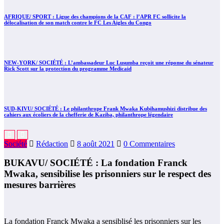
AFRIQUE/ SPORT : Ligue des champions de la CAF : l’APR FC sollicite la
délocalisation de son match contre le FC Les Aigles du Congo
NEW-YORK/ SOCIÉTÉ : L’ambassadeur Luc Lusumba reçoit une réponse du sénateur
Rick Scott sur la protection du programme Medicaid
SUD-KIVU/ SOCIÉTÉ : Le philanthrope Frank Mwaka Kubihamushizi distribue des
cahiers aux écoliers de la chefferie de Kaziba, philanthrope légendaire
Société
Rédaction
8 août 2021
0 Commentaires
BUKAVU/ SOCIÉTÉ : La fondation Franck
Mwaka, sensibilise les prisonniers sur le respect des
mesures barrières
La fondation Franck Mwaka a sensiblisé les prisonniers sur les