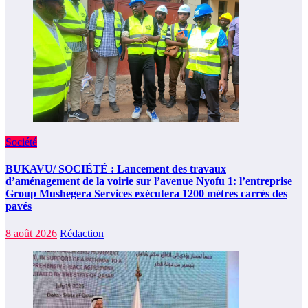
Société
BUKAVU/ SOCIÉTÉ : Lancement des travaux
d’aménagement de la voirie sur l’avenue Nyofu 1: l’entreprise
Group Mushegera Services exécutera 1200 mètres carrés des
pavés
8 août 2026
Rédaction