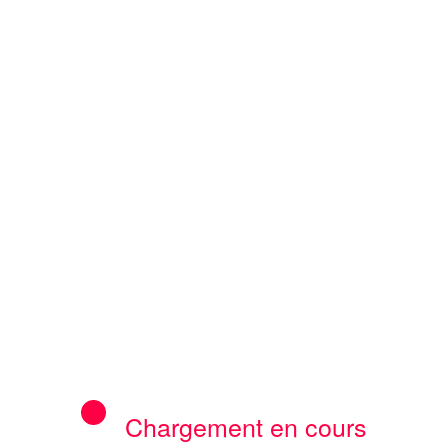
cal Information.
Edit your Profile
now.
Previous post
tains quartiers : David Angoyo Rutia était
bres de la société civile et aux syndicats des
consommateurs
ctrice adjointe de la DGM arrêtée par les
Demiap) serait-elle victime d’une
?
Chargement en cours