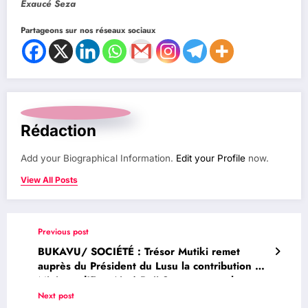
Exaucé Seza
Partageons sur nos réseaux sociaux
Rédaction
Add your Biographical Information.
Edit your Profile
now.
View All Posts
Previous post
BUKAVU/ SOCIÉTÉ : Trésor Mutiki remet
auprès du Président du Lusu la contribution du
Ministre d’Etat Aimé Boji Sangara pour la
construction du pont Zalya à Mwenga
Next post