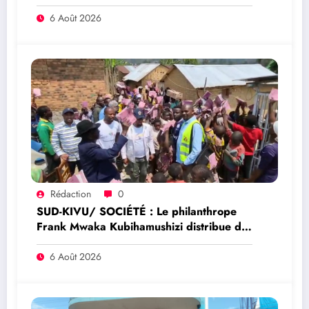
sénateur Rick Scott sur la protection du
programme Medicaid
6 Août 2026
Rédaction
0
SUD-KIVU/ SOCIÉTÉ : Le philanthrope
Frank Mwaka Kubihamushizi distribue des
cahiers aux écoliers de la chefferie de
Kaziba, philanthrope légendaire
6 Août 2026