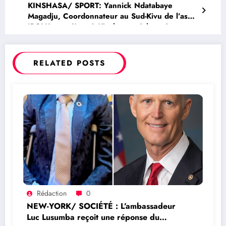
KINSHASA/ SPORT: Yannick Ndatabaye
Magadju, Coordonnateur au Sud-Kivu de l’asbl
IPOLK, en séjour à Kinshasa a échangé avec
Jonathan Kuminga, un Congolais champion de
la NBA avec son équipe Warrior de Golden
state
RELATED POSTS
Rédaction
0
NEW-YORK/ SOCIÉTÉ : L’ambassadeur
Luc Lusumba reçoit une réponse du