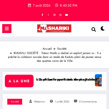
7 août 2026
8:40:33 PM
Accueil
Société
BUKAVU/ SOCIÉTÉ : Trésor Mutiki a réalisé un exploit jamais vu : Il a
prêché la cohésion sociale dans un stade de Kadutu plein de jeunes venus
des quatres coins de la Ville
 la protection du programme Medicaid
hrope Frank Mwaka Kubihamushizi distribue des cahiers aux écoliers d
RDC/ POLITIQUE : Aimé Boji Sangara 
A LA UNE
Société
Rédaction
1 Juillet 2022
0 Commentaires