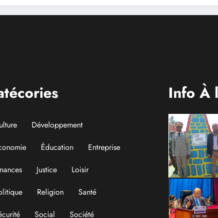
atécories
Info À 
ulture
Développement
conomie
Éducation
Entreprise
inances
Justice
Loisir
olitique
Religion
Santé
écurité
Social
Société