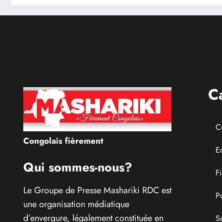
Centre Hospitalier
Universitaire
entièrement public
C
C
Congolais fièrement
E
Qui sommes-nous?
F
Le Groupe de Presse Mashariki RDC est
P
une organisation médiatique
d’envergure, légalement constituée en
S