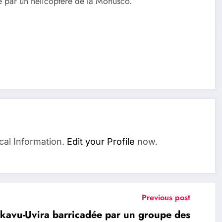
e par un hélicoptère de la Monusco.
cal Information.
Edit your Profile
now.
Previous post
avu-Uvira barricadée par un groupe des