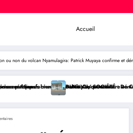
Accueil
n ou non du volcan Nyamulagira: Patrick Muyaya confirme et dé
recrutés par concours
tal du Cinquantenaire en Centre Hospitalier Universi
BUKAVU/ SOCIÉTÉ : Démolition de la Paroisse de l’é
ntaires