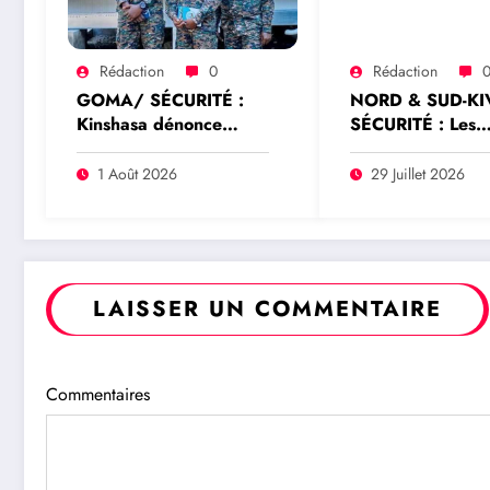
Rédaction
0
Rédaction
GOMA/ SÉCURITÉ :
NORD & SUD-KI
Kinshasa dénonce
SÉCURITÉ : Les
l’expulsion d’un officier
commandants
FARDC du Mécanisme
Wazalendo rejett
1 Août 2026
29 Juillet 2026
conjoint de vérification
toute prétendue
élargi à Goma
représentation
nationale de Dad
Saleh Idi
LAISSER UN COMMENTAIRE
Commentaires