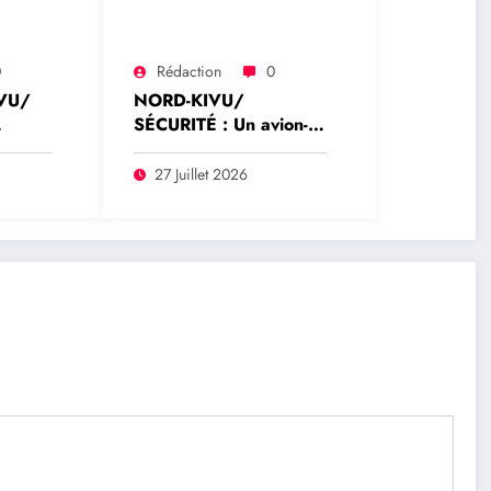
0
Rédaction
0
VU/
NORD-KIVU/
SÉCURITÉ : Un avion-
cargo de Tracep Congo
ent
Aviation retrouvé
27 Juillet 2026
écrasé à Walikale, un
survivant est sorti de
y
l’appareil