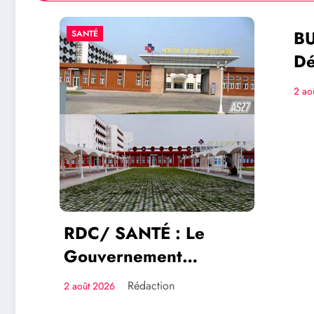
BUKAV
SANTÉ
SOCIÉTÉ
Démoli
Parois
2 août 202
Néo A
maison
savoir
RDC/ SANTÉ : Le
Gouvernement
transforme l’Hôpital du
Rédaction
2 août 2026
Cinquantenaire en