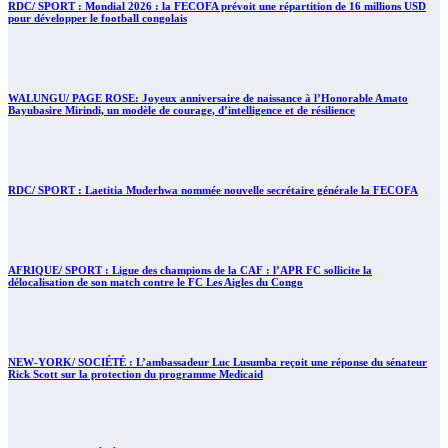
RDC/ SPORT : Mondial 2026 : la FECOFA prévoit une répartition de 16 millions USD
pour développer le football congolais
WALUNGU/ PAGE ROSE: Joyeux anniversaire de naissance à l’Honorable Amato
Bayubasire Mirindi, un modèle de courage, d’intelligence et de résilience
RDC/ SPORT : Laetitia Muderhwa nommée nouvelle secrétaire générale la FECOFA
AFRIQUE/ SPORT : Ligue des champions de la CAF : l’APR FC sollicite la
délocalisation de son match contre le FC Les Aigles du Congo
NEW-YORK/ SOCIÉTÉ : L’ambassadeur Luc Lusumba reçoit une réponse du sénateur
Rick Scott sur la protection du programme Medicaid