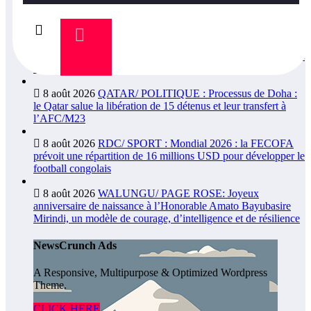
8 août 2026
BUKAVU/ SOCIÉTÉ : Lancement des
travaux d’aménagement de la voirie sur l’avenue Nyofu 1:
l’entreprise Group Mushegera Services exécutera 1200 mètres
carrés des pavés
8 août 2026
QATAR/ POLITIQUE : Processus de Doha :
le Qatar salue la libération de 15 détenus et leur transfert à
l’AFC/M23
8 août 2026
RDC/ SPORT : Mondial 2026 : la FECOFA
prévoit une répartition de 16 millions USD pour développer le
football congolais
8 août 2026
WALUNGU/ PAGE ROSE: Joyeux
anniversaire de naissance à l’Honorable Amato Bayubasire
Mirindi, un modèle de courage, d’intelligence et de résilience
NewsCrunch Ads
A Responsive, Multipurpose & Optimized Wordpress
Theme.
CLICK HERE