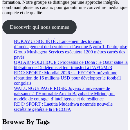
formation. Notre groupe se distingue par une approche intégrée,
combinant plusieurs canaux pour garantir une couverture médiatique
complète et de qualité.
Découvrir qui nous sommes
BUKAVU/ SOCIÉTÉ : Lancement des travaux
d’aménagement de la voirie sur l’avenue Nyofu 1: l’entreprise
Group Mushegera Services exécutera 1200 mètres carrés des
pavés
QATAR/ POLITIQUE : Processus de Doha : le Qatar salue la
libération de 15 détenus et leur transfert à l’AFC/M23
RDC/ SPORT : Mondial 2026 : la FECOFA prévoit une
répartition de 16 millions USD pour développer le football
congolais
WALUNGU/ PAGE ROSE: Joyeux anniversaire de
naissance à l’Honorable Amato Bayubasire Mirindi, un
modèle de courage, d’intelligence et de résilience
RDC/ SPORT : Laetitia Muderhwa nommée nouvelle
secrétaire générale la FECOFA
Browse By Tags