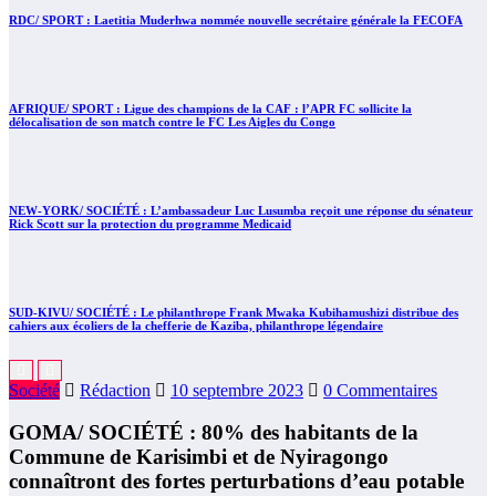
RDC/ SPORT : Laetitia Muderhwa nommée nouvelle secrétaire générale la FECOFA
AFRIQUE/ SPORT : Ligue des champions de la CAF : l’APR FC sollicite la
délocalisation de son match contre le FC Les Aigles du Congo
NEW-YORK/ SOCIÉTÉ : L’ambassadeur Luc Lusumba reçoit une réponse du sénateur
Rick Scott sur la protection du programme Medicaid
SUD-KIVU/ SOCIÉTÉ : Le philanthrope Frank Mwaka Kubihamushizi distribue des
cahiers aux écoliers de la chefferie de Kaziba, philanthrope légendaire
Société
Rédaction
10 septembre 2023
0 Commentaires
GOMA/ SOCIÉTÉ : 80% des habitants de la
Commune de Karisimbi et de Nyiragongo
connaîtront des fortes perturbations d’eau potable