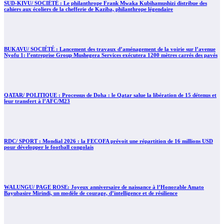
SUD-KIVU/ SOCIÉTÉ : Le philanthrope Frank Mwaka Kubihamushizi distribue des
cahiers aux écoliers de la chefferie de Kaziba, philanthrope légendaire
BUKAVU/ SOCIÉTÉ : Lancement des travaux d’aménagement de la voirie sur l’avenue
Nyofu 1: l’entreprise Group Mushegera Services exécutera 1200 mètres carrés des pavés
QATAR/ POLITIQUE : Processus de Doha : le Qatar salue la libération de 15 détenus et
leur transfert à l’AFC/M23
RDC/ SPORT : Mondial 2026 : la FECOFA prévoit une répartition de 16 millions USD
pour développer le football congolais
WALUNGU/ PAGE ROSE: Joyeux anniversaire de naissance à l’Honorable Amato
Bayubasire Mirindi, un modèle de courage, d’intelligence et de résilience