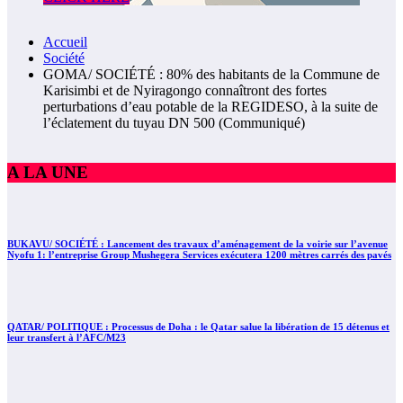
Accueil
Société
GOMA/ SOCIÉTÉ : 80% des habitants de la Commune de
Karisimbi et de Nyiragongo connaîtront des fortes
perturbations d’eau potable de la REGIDESO, à la suite de
l’éclatement du tuyau DN 500 (Communiqué)
A LA UNE
BUKAVU/ SOCIÉTÉ : Lancement des travaux d’aménagement de la voirie sur l’avenue
Nyofu 1: l’entreprise Group Mushegera Services exécutera 1200 mètres carrés des pavés
QATAR/ POLITIQUE : Processus de Doha : le Qatar salue la libération de 15 détenus et
leur transfert à l’AFC/M23