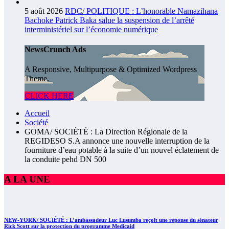
5 août 2026
RDC/ POLITIQUE : L’honorable Namazihana
Bachoke Patrick Baka salue la suspension de l’arrêté
interministériel sur l’économie numérique
NewsCrunch Ads
A Responsive, Multipurpose & Optimized Wordpress
Theme.
CLICK HERE
Accueil
Société
GOMA/ SOCIÉTÉ : La Direction Régionale de la
REGIDESO S.A annonce une nouvelle interruption de la
fourniture d’eau potable à la suite d’un nouvel éclatement de
la conduite pehd DN 500
A LA UNE
NEW-YORK/ SOCIÉTÉ : L’ambassadeur Luc Lusumba reçoit une réponse du sénateur
Rick Scott sur la protection du programme Medicaid