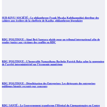
SUD-KIVU/ SOCIÉTÉ : Le philanthrope Frank Mwaka Kubihamushizi distribue des
cahiers aux écoliers de la chefferie de Kaziba, philanthrope légendaire
RDC/ POLITIQUE : Aimé Boji Sangara plaide pour un tribunal international afin de
rendre justice aux victimes des conflits en RDC
RDC/ POLITIQUE : L’honorable Namazihana Bachoke Patrick Baka salue la suspension
de l’arrêté interministériel sur l’économie numérique
RDC/ POLITIQUE : Dépolitisation des Entreprises: Les dirigeants des entreprises
publiques bientôt recrutés par concours
RDC/ SANTÉ : Le Gouvernement transforme l’Hôpital du Cinquantenaire en Centre