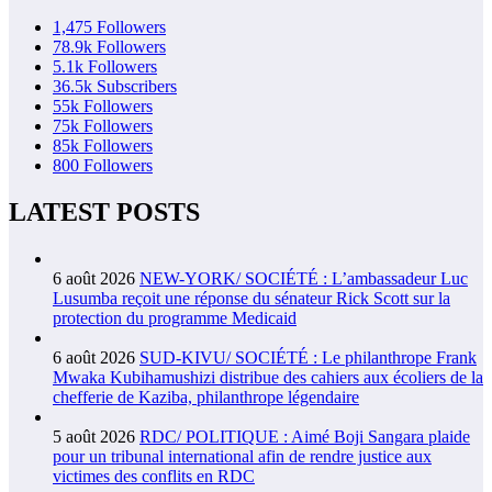
1,475
Followers
78.9k
Followers
5.1k
Followers
36.5k
Subscribers
55k
Followers
75k
Followers
85k
Followers
800
Followers
LATEST POSTS
6 août 2026
NEW-YORK/ SOCIÉTÉ : L’ambassadeur Luc
Lusumba reçoit une réponse du sénateur Rick Scott sur la
protection du programme Medicaid
6 août 2026
SUD-KIVU/ SOCIÉTÉ : Le philanthrope Frank
Mwaka Kubihamushizi distribue des cahiers aux écoliers de la
chefferie de Kaziba, philanthrope légendaire
5 août 2026
RDC/ POLITIQUE : Aimé Boji Sangara plaide
pour un tribunal international afin de rendre justice aux
victimes des conflits en RDC