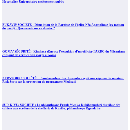
Hospitalier Universitaire entièrement public
BUKAVU/ SOCIÉTÉ : Démolition de la Paroisse de l’église Néo Apostolique (ex maison
du parti) : Que savoir sur ce dossier ?
GOMA/ SÉCURITÉ : Kinshasa dénonce l’expulsion d’un officier FARDC du Mécanisme
conjoint de vérification élargi à Goma
NEW-YORK/ SOCIÉTÉ : L’ambassadeur Luc Lusumba reçoit une réponse du sénateur
Rick Scott sur la protection du programme Medicaid
SUD-KIVU/ SOCIÉTÉ : Le philanthrope Frank Mwaka Kubihamushizi distribue des
cahiers aux écoliers de la chefferie de Kaziba, philanthrope légendaire