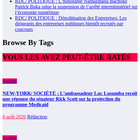
RDC/ POLITIQUE : L’honorable Namazihana Bachoke
Patrick Baka salue la suspension de l’arrêté interministériel sur
l’économie numérique
RDC/ POLITIQUE : Dépolitisation des Entreprises: Les
dirigeants des entreprises publiques bientôt recrutés par
concours
Browse By Tags
VOUS LES AVEZ PEUT-ÊTRE RATÉS
Société
NEW-YORK/ SOCIÉTÉ : L’ambassadeur Luc Lusumba reçoit
une réponse du sénateur Rick Scott sur la protection du
programme Medicaid
6 août 2026
Rédaction
Société