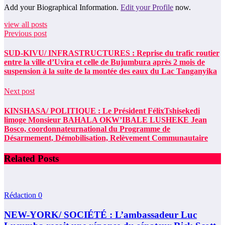
Add your Biographical Information.
Edit your Profile
now.
view all posts
Previous post
SUD-KIVU/ INFRASTRUCTURES : Reprise du trafic routier
entre la ville d’Uvira et celle de Bujumbura après 2 mois de
suspension à la suite de la montée des eaux du Lac Tanganyika
Next post
KINSHASA/ POLITIQUE : Le Président FélixTshisekedi
limoge Monsieur BAHALA OKW’IBALE LUSHEKE Jean
Bosco, coordonnateurnational du Programme de
Désarmement, Démobilisation, Relèvement Communautaire
Related Posts
Rédaction
0
NEW-YORK/ SOCIÉTÉ : L’ambassadeur Luc