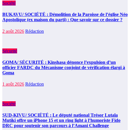
Société
BUKAVU/ SOCIÉTÉ : Démolition de la Paroisse de l’église Néo
Apostolique (ex maison du parti) : Que savoir sur ce dossier ?
2 août 2026
Rédaction
Sécurité
GOMA/ SÉCURITÉ : Kinshasa dénonce l’expulsion d’un
officier FARDC du Mécanisme conjoint de vérification élargi à
Goma
1 août 2026
Rédaction
Société
SUD-KIVU/ SOCIÉTÉ : Le député national Trésor Lutala
Mutiki offre un iPhone 15 et un ring light à l’humoriste Fido
DRC pour soutenir son parcours à l’Amani Challenge