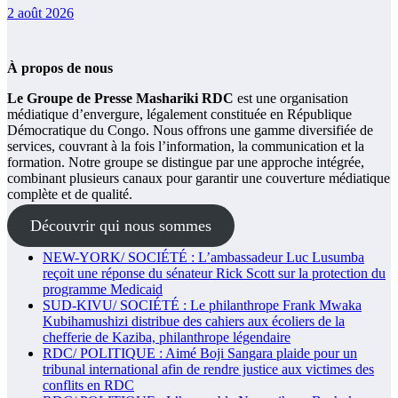
2 août 2026
À propos de nous
Le Groupe de Presse Mashariki RDC
est une organisation
médiatique d’envergure, légalement constituée en République
Démocratique du Congo. Nous offrons une gamme diversifiée de
services, couvrant à la fois l’information, la communication et la
formation. Notre groupe se distingue par une approche intégrée,
combinant plusieurs canaux pour garantir une couverture médiatique
complète et de qualité.
Découvrir qui nous sommes
NEW-YORK/ SOCIÉTÉ : L’ambassadeur Luc Lusumba
reçoit une réponse du sénateur Rick Scott sur la protection du
programme Medicaid
SUD-KIVU/ SOCIÉTÉ : Le philanthrope Frank Mwaka
Kubihamushizi distribue des cahiers aux écoliers de la
chefferie de Kaziba, philanthrope légendaire
RDC/ POLITIQUE : Aimé Boji Sangara plaide pour un
tribunal international afin de rendre justice aux victimes des
conflits en RDC