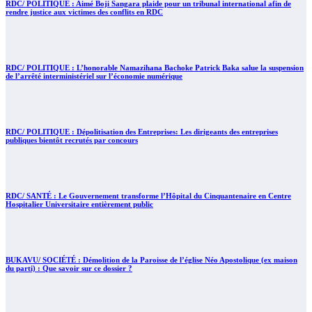
RDC/ POLITIQUE : Aimé Boji Sangara plaide pour un tribunal international afin de
rendre justice aux victimes des conflits en RDC
RDC/ POLITIQUE : L’honorable Namazihana Bachoke Patrick Baka salue la suspension
de l’arrêté interministériel sur l’économie numérique
RDC/ POLITIQUE : Dépolitisation des Entreprises: Les dirigeants des entreprises
publiques bientôt recrutés par concours
RDC/ SANTÉ : Le Gouvernement transforme l’Hôpital du Cinquantenaire en Centre
Hospitalier Universitaire entièrement public
BUKAVU/ SOCIÉTÉ : Démolition de la Paroisse de l’église Néo Apostolique (ex maison
du parti) : Que savoir sur ce dossier ?