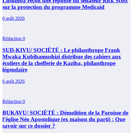
Lusumba reçoit une réponse du sénateur Rick Scott
sur la protection du programme Medicaid
6 août 2026
Rédaction
0
SUD-KIVU/ SOCIÉTÉ : Le philanthrope Frank
Mwaka Kubihamushizi distribue des cahiers aux
écoliers de la chefferie de Kaziba, philanthrope
légendaire
6 août 2026
Rédaction
0
BUKAVU/ SOCIÉTÉ : Démolition de la Paroisse de
l’église Néo Apostolique (ex maison du parti) : Que
savoir sur ce dossier ?