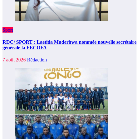
Sport
RDC/ SPORT : Laetitia Muderhwa nommée nouvelle secrétaire
générale la FECOFA
7 août 2026
Rédaction