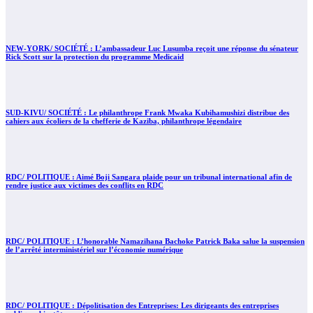
NEW-YORK/ SOCIÉTÉ : L’ambassadeur Luc Lusumba reçoit une réponse du sénateur
Rick Scott sur la protection du programme Medicaid
SUD-KIVU/ SOCIÉTÉ : Le philanthrope Frank Mwaka Kubihamushizi distribue des
cahiers aux écoliers de la chefferie de Kaziba, philanthrope légendaire
RDC/ POLITIQUE : Aimé Boji Sangara plaide pour un tribunal international afin de
rendre justice aux victimes des conflits en RDC
RDC/ POLITIQUE : L’honorable Namazihana Bachoke Patrick Baka salue la suspension
de l’arrêté interministériel sur l’économie numérique
RDC/ POLITIQUE : Dépolitisation des Entreprises: Les dirigeants des entreprises