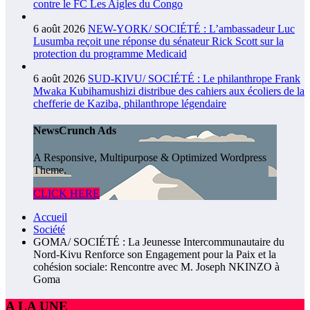
contre le FC Les Aigles du Congo
6 août 2026
NEW-YORK/ SOCIÉTÉ : L’ambassadeur Luc
Lusumba reçoit une réponse du sénateur Rick Scott sur la
protection du programme Medicaid
6 août 2026
SUD-KIVU/ SOCIÉTÉ : Le philanthrope Frank
Mwaka Kubihamushizi distribue des cahiers aux écoliers de la
chefferie de Kaziba, philanthrope légendaire
NewsCrunch Ads
A Responsive, Multipurpose & Optimized Wordpress
Theme.
CLICK HERE
Accueil
Société
GOMA/ SOCIÉTÉ : La Jeunesse Intercommunautaire du
Nord-Kivu Renforce son Engagement pour la Paix et la
cohésion sociale: Rencontre avec M. Joseph NKINZO à
Goma
A LA UNE