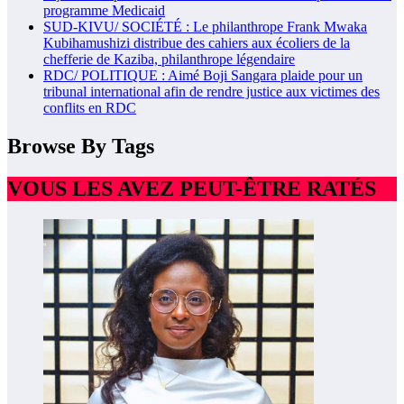
programme Medicaid
SUD-KIVU/ SOCIÉTÉ : Le philanthrope Frank Mwaka
Kubihamushizi distribue des cahiers aux écoliers de la
chefferie de Kaziba, philanthrope légendaire
RDC/ POLITIQUE : Aimé Boji Sangara plaide pour un
tribunal international afin de rendre justice aux victimes des
conflits en RDC
Browse By Tags
VOUS LES AVEZ PEUT-ÊTRE RATÉS