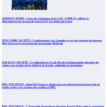
AFRIQUE/ SPORT : Ligue des champions de la CAF : l’APR FC sollicite la
délocalisation de son match contre le FC Les Aigles du Congo
NEW-YORK/ SOCIÉTÉ : L’ambassadeur Luc Lusumba reçoit une réponse du sénateur
Rick Scott sur la protection du programme Medicaid
SUD-KIVU/ SOCIÉTÉ : Le philanthrope Frank Mwaka Kubihamushizi distribue des
cahiers aux écoliers de la chefferie de Kaziba, philanthrope légendaire
RDC/ POLITIQUE : Aimé Boji Sangara plaide pour un tribunal international afin de
rendre justice aux victimes des conflits en RDC
RDC/ POLITIQUE : L’honorable Namazihana Bachoke Patrick Baka salue la suspension