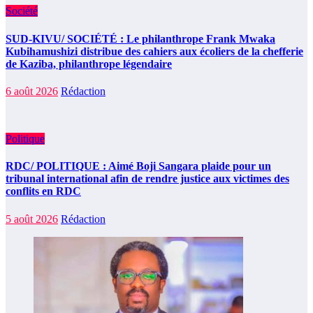
Société
SUD-KIVU/ SOCIÉTÉ : Le philanthrope Frank Mwaka
Kubihamushizi distribue des cahiers aux écoliers de la chefferie
de Kaziba, philanthrope légendaire
6 août 2026
Rédaction
Politique
RDC/ POLITIQUE : Aimé Boji Sangara plaide pour un
tribunal international afin de rendre justice aux victimes des
conflits en RDC
5 août 2026
Rédaction