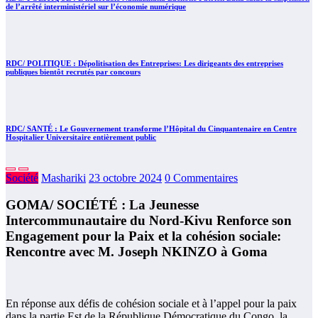
de l’arrêté interministériel sur l’économie numérique
RDC/ POLITIQUE : Dépolitisation des Entreprises: Les dirigeants des entreprises
publiques bientôt recrutés par concours
RDC/ SANTÉ : Le Gouvernement transforme l’Hôpital du Cinquantenaire en Centre
Hospitalier Universitaire entièrement public
Société
Mashariki
23 octobre 2024
0 Commentaires
GOMA/ SOCIÉTÉ : La Jeunesse
Intercommunautaire du Nord-Kivu Renforce son
Engagement pour la Paix et la cohésion sociale:
Rencontre avec M. Joseph NKINZO à Goma
En réponse aux défis de cohésion sociale et à l’appel pour la paix
dans la partie Est de la République Démocratique du Congo, la