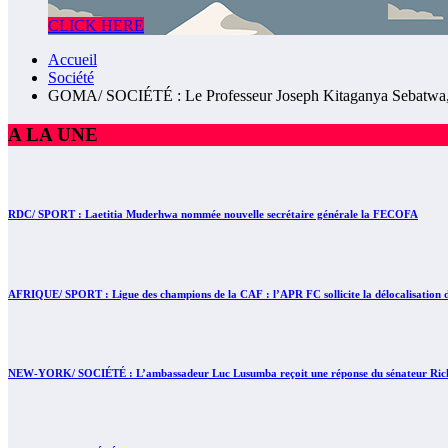
CLICK HERE
Accueil
Société
GOMA/ SOCIÉTÉ : Le Professeur Joseph Kitaganya Sebatwa,
A LA UNE
RDC/ SPORT : Laetitia Muderhwa nommée nouvelle secrétaire générale la FECOFA
AFRIQUE/ SPORT : Ligue des champions de la CAF : l’APR FC sollicite la délocalisation d
NEW-YORK/ SOCIÉTÉ : L’ambassadeur Luc Lusumba reçoit une réponse du sénateur Rick 