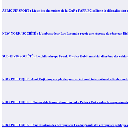
AFRIQUE/ SPORT : Ligue des champions de la CAF : l’APR FC sollicite la délocalisation d
NEW-YORK/ SOCIÉTÉ : L’ambassadeur Luc Lusumba reçoit une réponse du sénateur Rick 
SUD-KIVU/ SOCIÉTÉ : Le philanthrope Frank Mwaka Kubihamushizi distribue des cahiers au
RDC/ POLITIQUE : Aimé Boji Sangara plaide pour un tribunal international afin de rendre 
RDC/ POLITIQUE : L’honorable Namazihana Bachoke Patrick Baka salue la suspension de l’
RDC/ POLITIQUE : Dépolitisation des Entreprises: Les dirigeants des entreprises publiques