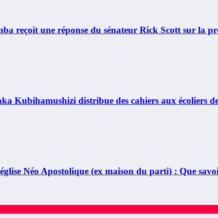
çoit une réponse du sénateur Rick Scott sur la pr
bihamushizi distribue des cahiers aux écoliers de la
ise Néo Apostolique (ex maison du parti) : Que savoir