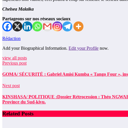
Chelsea Malaika
Partageons sur nos réseaux sociaux
Rédaction
Add your Biographical Information.
Edit your Profile
now.
view all posts
Previous post
GOMA/ SÉCURITÉ : Gabriel Amisi Kumba « Tango Four », inspec
Next post
KINSHASA/ POLITIQUE :Dossier Rétrocession : Théo NGWABIDJE ob
Province du Sud-kivu.
Related Posts