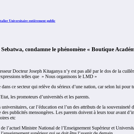
lier Universitaire entièrement public
Sebatwa, condamne le phénomène « Boutique Académ
Professeur Docteur Joseph Kitaganya n’y est pas allé par le dos de la c
es expressions telles que » Nous organisons le LMD »
ns ce secteur qui relève du sérieux d’une nation, car selon lui pour tue
Etat, les promoteurs d’universités et les parents.
s universitaires, car l’éducation est l’un des attributs de la souveraineté 
ire des publicités mensongères. Les parents doivent à leurs tour avant d’i
oires etc
e l’actuel Ministre National de l’Enseignement Supérieur et Universitair
 l’enseignement supérieur qui se doit être l’avenir de demain.