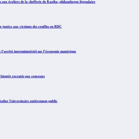
x écoliers de la chefferie de Kaziba, philanthrope légendaire
justice aux victimes des conflits en RDC
arrêté interministériel sur l’économie numérique
 bientôt recrutés par concours
lier Universitaire entièrement public