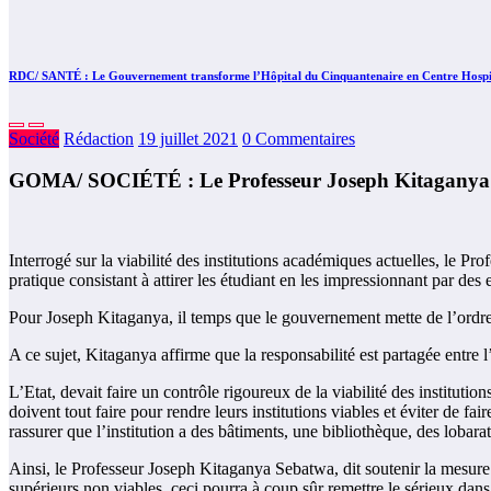
RDC/ SANTÉ : Le Gouvernement transforme l’Hôpital du Cinquantenaire en Centre Hospita
Société
Rédaction
19 juillet 2021
0 Commentaires
GOMA/ SOCIÉTÉ : Le Professeur Joseph Kitaganya 
Interrogé sur la viabilité des institutions académiques actuelles, le 
pratique consistant à attirer les étudiant en les impressionnant par d
Pour Joseph Kitaganya, il temps que le gouvernement mette de l’ordre da
A ce sujet, Kitaganya affirme que la responsabilité est partagée entre l’
L’Etat, devait faire un contrôle rigoureux de la viabilité des institution
doivent tout faire pour rendre leurs institutions viables et éviter de fa
rassurer que l’institution a des bâtiments, une bibliothèque, des lobarat
Ainsi, le Professeur Joseph Kitaganya Sebatwa, dit soutenir la mesure d
supérieurs non viables, ceci pourra à coup sûr remettre le sérieux dans