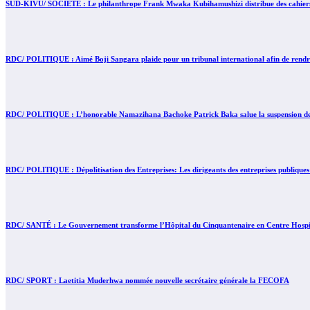
SUD-KIVU/ SOCIÉTÉ : Le philanthrope Frank Mwaka Kubihamushizi distribue des cahiers au
RDC/ POLITIQUE : Aimé Boji Sangara plaide pour un tribunal international afin de rendre 
RDC/ POLITIQUE : L’honorable Namazihana Bachoke Patrick Baka salue la suspension de l’
RDC/ POLITIQUE : Dépolitisation des Entreprises: Les dirigeants des entreprises publiques
RDC/ SANTÉ : Le Gouvernement transforme l’Hôpital du Cinquantenaire en Centre Hospita
RDC/ SPORT : Laetitia Muderhwa nommée nouvelle secrétaire générale la FECOFA