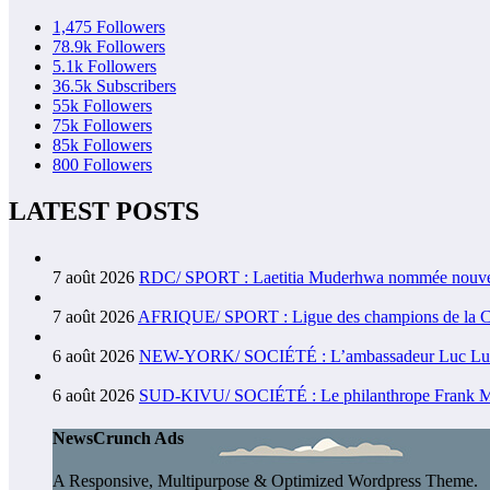
1,475
Followers
78.9k
Followers
5.1k
Followers
36.5k
Subscribers
55k
Followers
75k
Followers
85k
Followers
800
Followers
LATEST POSTS
7 août 2026
RDC/ SPORT : Laetitia Muderhwa nommée nouvell
7 août 2026
AFRIQUE/ SPORT : Ligue des champions de la CAF 
6 août 2026
NEW-YORK/ SOCIÉTÉ : L’ambassadeur Luc Lusumba
6 août 2026
SUD-KIVU/ SOCIÉTÉ : Le philanthrope Frank Mwaka
NewsCrunch Ads
A Responsive, Multipurpose & Optimized Wordpress Theme.