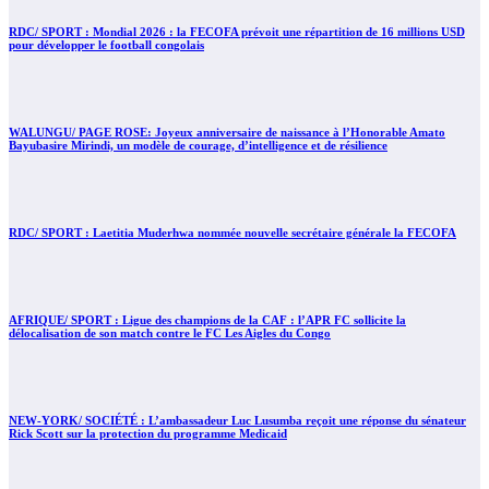
RDC/ SPORT : Mondial 2026 : la FECOFA prévoit une répartition de 16 millions USD
pour développer le football congolais
WALUNGU/ PAGE ROSE: Joyeux anniversaire de naissance à l’Honorable Amato
Bayubasire Mirindi, un modèle de courage, d’intelligence et de résilience
RDC/ SPORT : Laetitia Muderhwa nommée nouvelle secrétaire générale la FECOFA
AFRIQUE/ SPORT : Ligue des champions de la CAF : l’APR FC sollicite la
délocalisation de son match contre le FC Les Aigles du Congo
NEW-YORK/ SOCIÉTÉ : L’ambassadeur Luc Lusumba reçoit une réponse du sénateur
Rick Scott sur la protection du programme Medicaid