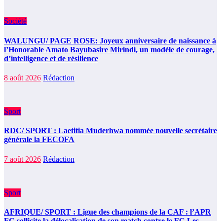
Société
WALUNGU/ PAGE ROSE: Joyeux anniversaire de naissance à
l’Honorable Amato Bayubasire Mirindi, un modèle de courage,
d’intelligence et de résilience
8 août 2026
Rédaction
Sport
RDC/ SPORT : Laetitia Muderhwa nommée nouvelle secrétaire
générale la FECOFA
7 août 2026
Rédaction
Sport
AFRIQUE/ SPORT : Ligue des champions de la CAF : l’APR
FC sollicite la délocalisation de son match contre le FC Les