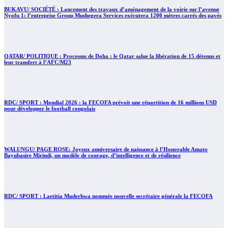
BUKAVU/ SOCIÉTÉ : Lancement des travaux d’aménagement de la voirie sur l’avenue
Nyofu 1: l’entreprise Group Mushegera Services exécutera 1200 mètres carrés des pavés
QATAR/ POLITIQUE : Processus de Doha : le Qatar salue la libération de 15 détenus et
leur transfert à l’AFC/M23
RDC/ SPORT : Mondial 2026 : la FECOFA prévoit une répartition de 16 millions USD
pour développer le football congolais
WALUNGU/ PAGE ROSE: Joyeux anniversaire de naissance à l’Honorable Amato
Bayubasire Mirindi, un modèle de courage, d’intelligence et de résilience
RDC/ SPORT : Laetitia Muderhwa nommée nouvelle secrétaire générale la FECOFA