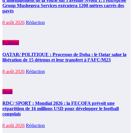
d’aménagement de la voirie sur l’avenue Nyofu 1: l’entreprise
Group Mushegera Services exécutera 1200 mètres carrés des
pavés
8 août 2026
Rédaction
Politique
QATAR/ POLITIQUE : Processus de Doha : le Qatar salue la
libération de 15 détenus et leur transfert à l’AFC/M23
8 août 2026
Rédaction
Sport
RDC/ SPORT : Mondial 2026 : la FECOFA prévoit une
répartition de 16 millions USD pour développer le football
congolais
8 août 2026
Rédaction