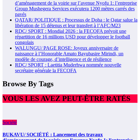
d’aménagement de la voirie sur l’avenue Nyofu 1: l’entreprise
Group Mushegera Services exécutera 1200 mètres carrés des
pavés
QATAR/ POLITIQUE : Processus de Doha : le Qatar salue la
libération de 15 détenus et leur transfert à l’AFC/M23
RDC/ SPORT : Mondial 2026 : la FECOFA prévoit une
répartition de 16 millions USD pour développer le football
congolais
WALUNGU/ PAGE ROSE: Joyeux anniversaire de
naissance à l’Honorable Amato Bayubasire Mirindi, un
modèle de courage, d’intelligence et de résilience
RDC/ SPORT : Laetitia Muderhwa nommée nouvelle
secrétaire générale la FECOFA
Browse By Tags
VOUS LES AVEZ PEUT-ÊTRE RATÉS
Société
BUKAVU/ SOCIÉTÉ : Lancement des travaux