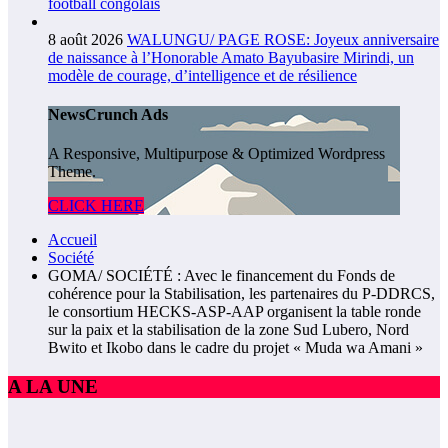
football congolais
8 août 2026
WALUNGU/ PAGE ROSE: Joyeux anniversaire
de naissance à l’Honorable Amato Bayubasire Mirindi, un
modèle de courage, d’intelligence et de résilience
NewsCrunch Ads
A Responsive, Multipurpose & Optimized Wordpress
Theme.
CLICK HERE
Accueil
Société
GOMA/ SOCIÉTÉ : Avec le financement du Fonds de
cohérence pour la Stabilisation, les partenaires du P-DDRCS,
le consortium HECKS-ASP-AAP organisent la table ronde
sur la paix et la stabilisation de la zone Sud Lubero, Nord
Bwito et Ikobo dans le cadre du projet « Muda wa Amani »
A LA UNE