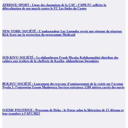
AFRIQUE/ SPORT : Ligue des champions de la CAF : l’APR FC sollicite la
délocalisation de son match contre le FC Les Aigles du Congo
NEW-YORK/ SOCIÉTÉ : L’ambassadeur Luc Lusumba reçoit une réponse du sénateur
Rick Scott sur la protection du programme Medicaid
SUD-KIVU/ SOCIÉTÉ : Le philanthrope Frank Mwaka Kubihamushizi distribue des
cahiers aux écoliers de la chefferie de Kaziba, philanthrope légendaire
BUKAVU/ SOCIÉTÉ : Lancement des travaux d’aménagement de la voirie sur l’avenue
Nyofu 1: l’entreprise Group Mushegera Services exécutera 1200 mètres carrés des pavés
QATAR/ POLITIQUE : Processus de Doha : le Qatar salue la libération de 15 détenus et
leur transfert à l’AFC/M23