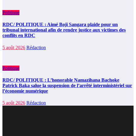
Politique
RDC/ POLITIQUE : Aimé Boji Sangara plaide pour un
tribunal international afin de rendre justice aux victimes des
conflits en RDC
5 août 2026
Rédaction
Politique
RDC/ POLITIQUE : L’honorable Namazihana Bachoke
Patrick Baka salue la suspension de l’arrêté interministériel sur
l’économie numérique
5 août 2026
Rédaction