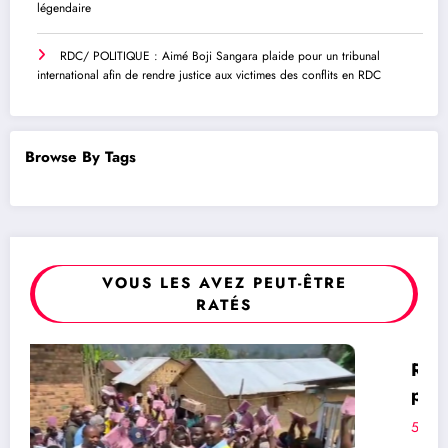
légendaire
RDC/ POLITIQUE : Aimé Boji Sangara plaide pour un tribunal
international afin de rendre justice aux victimes des conflits en RDC
Browse By Tags
VOUS LES AVEZ PEUT-ÊTRE
RATÉS
RDC/ POLITIQUE : Aimé Boji Sangara
POLITIQUE
plaide pour un tribunal international afin de
rendre justice aux victimes des conflits en
5 août 2026
Rédaction
RDC