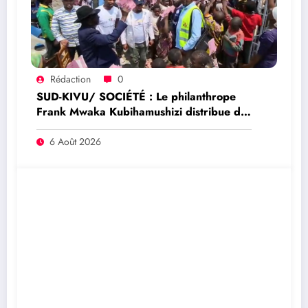
Rédaction
0
SUD-KIVU/ SOCIÉTÉ : Le philanthrope
Frank Mwaka Kubihamushizi distribue des
cahiers aux écoliers de la chefferie de
Kaziba, philanthrope légendaire
6 Août 2026