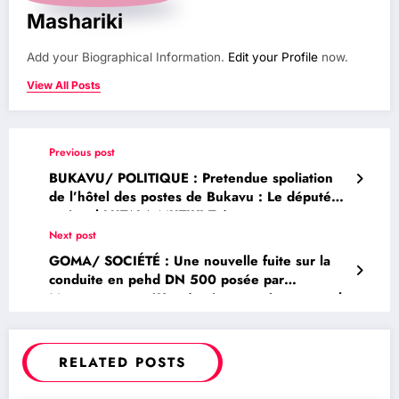
Mashariki
Add your Biographical Information.
Edit your Profile
now.
View All Posts
Previous post
BUKAVU/ POLITIQUE : Pretendue spoliation
de l’hôtel des postes de Bukavu : Le député
national LUTALA MUTIKI Trésor monte au
créneau et exige des explications claires à la
Next post
Directrice Générale des SCPT
GOMA/ SOCIÉTÉ : Une nouvelle fuite sur la
conduite en pehd DN 500 posée par
Mercycorps sur 1Km témoin cause à nouveau la
rupture dans la fourniture d’eau de la
REGIDESO SA dans une grande partie de la
Commune de Karisimbi à Goma
RELATED POSTS