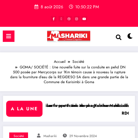
8 août 2026
10:50:23 PM
Accueil
Société
GOMA/ SOCIÉTÉ : Une nouvelle fuite sur la conduite en pehd DN
500 posée par Mercycorps sur 1Km témoin cause à nouveau la rupture
dans la fourniture d’eau de la REGIDESO SA dans une grande partie de la
Commune de Karisimbi à Goma
on du programme Medicaid
waka Kubihamushizi distribue des cahiers aux écoliers de la chefferi
A LA UNE
RDC/ POLITIQUE : Aimé Boji Sangara plaide pour u
Société
Mashariki
29 Novembre 2024