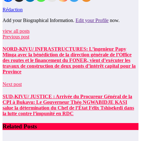
Rédaction
Add your Biographical Information.
Edit your Profile
now.
view all posts
Previous post
NORD-KIVU/ INFRASTRUCTURES: L’ingenieur Papy
Minga avec la bénédiction de la direction générale de l’Office
des routes et le financement du FONER, vient d’exécuter les
travaux de construction de deux ponts d’intérêt capital pour la
Province
Next post
SUD-KIVU/ JUSTICE : Arrivée du Procureur Général de la
CPI à Bukavu: Le Gouverneur Théo NGWABIDJE KASI
salue la détermination du Chef de l’État Félix Tshisekedi dans
la lutte contre l’impunité en RDC
Related Posts