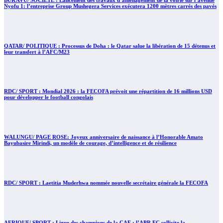
Nyofu 1: l’entreprise Group Mushegera Services exécutera 1200 mètres carrés des pavés
QATAR/ POLITIQUE : Processus de Doha : le Qatar salue la libération de 15 détenus et
leur transfert à l’AFC/M23
RDC/ SPORT : Mondial 2026 : la FECOFA prévoit une répartition de 16 millions USD
pour développer le football congolais
WALUNGU/ PAGE ROSE: Joyeux anniversaire de naissance à l’Honorable Amato
Bayubasire Mirindi, un modèle de courage, d’intelligence et de résilience
RDC/ SPORT : Laetitia Muderhwa nommée nouvelle secrétaire générale la FECOFA
AFRIQUE/ SPORT : Ligue des champions de la CAF : l’APR FC sollicite la