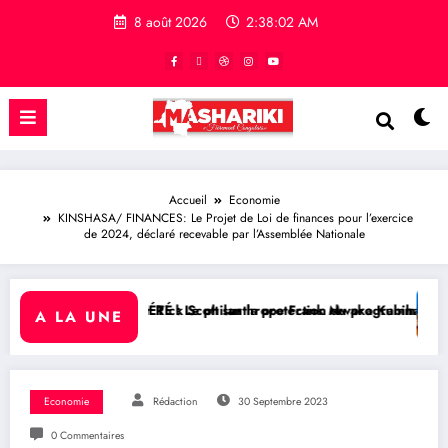
8 août 2026
2:38:03 AM
Accueil
Economie
KINSHASA/ FINANCES: Le Projet de Loi de finances pour l’exercice
de 2024, déclaré recevable par l’Assemblée Nationale
t sur la protection du programme Medicaid
hilanthrope Frank Mwaka Kubihamushizi distribue des cahiers aux écol
RDC/ POLITIQUE : Aimé Boji Sa
A LA UNE
Economie
Rédaction
30 Septembre 2023
0 Commentaires