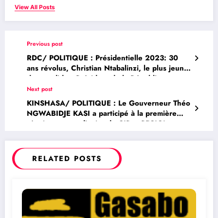
View All Posts
Previous post
RDC/ POLITIQUE : Présidentielle 2023: 30
ans révolus, Christian Ntabalinzi, le plus jeune
des candidats Président de la République a
déposé officiellement sa candidature à la
Next post
magistrature suprême
KINSHASA/ POLITIQUE : Le Gouverneur Théo
NGWABIDJE KASI a participé à la première
réunion extraordinaire du CIP – PFCIGL
RELATED POSTS