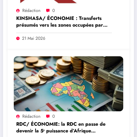
Rédaction
0
KINSHASA/ ÉCONOMIE : Transferts
présumés vers les zones occupées par
l’AFC/M23 : deux conseillers du
ministère des Finances et un guichet
21 Mai 2026
d’Equity Bank au cœur d’un scandale de
faux en écriture
Rédaction
0
RDC/ ÉCONOMIE: la RDC en passe de
devenir la 5ᵉ puissance d’Afrique