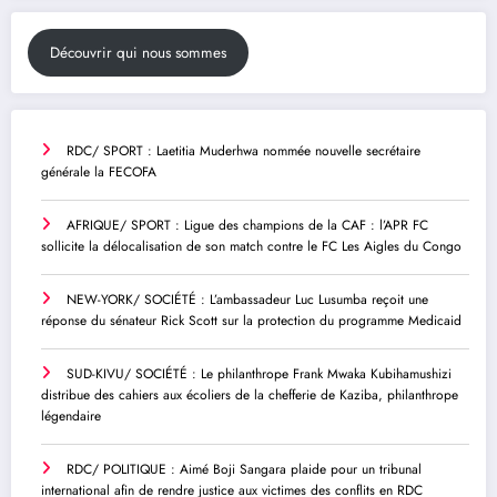
Découvrir qui nous sommes
RDC/ SPORT : Laetitia Muderhwa nommée nouvelle secrétaire
générale la FECOFA
AFRIQUE/ SPORT : Ligue des champions de la CAF : l’APR FC
sollicite la délocalisation de son match contre le FC Les Aigles du Congo
NEW-YORK/ SOCIÉTÉ : L’ambassadeur Luc Lusumba reçoit une
réponse du sénateur Rick Scott sur la protection du programme Medicaid
SUD-KIVU/ SOCIÉTÉ : Le philanthrope Frank Mwaka Kubihamushizi
distribue des cahiers aux écoliers de la chefferie de Kaziba, philanthrope
légendaire
RDC/ POLITIQUE : Aimé Boji Sangara plaide pour un tribunal
international afin de rendre justice aux victimes des conflits en RDC