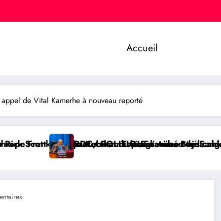
Accueil
appel de Vital Kamerhe à nouveau reporté
amme Medicaid
e des cahiers aux écoliers de la chefferie de Kaziba
Boji Sangara plaide pour un tribunal international af
RDC/ POLITIQUE : L’honor
ntaires