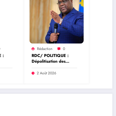
0
Rédaction
0
 :
RDC/ POLITIQUE :
Dépolitisation des
hoke
Entreprises: Les
e la
dirigeants des
2 Août 2026
rrêté
entreprises publiques
ur
bientôt recrutés par
rique
concours