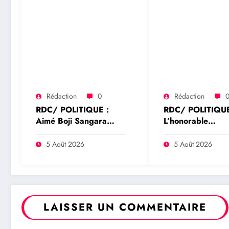
Rédaction
0
Rédaction
RDC/ POLITIQUE :
RDC/ POLITIQUE
Aimé Boji Sangara
L’honorable
plaide pour un tribunal
Namazihana Bac
international afin de
Patrick Baka salu
5 Août 2026
5 Août 2026
rendre justice aux
suspension de l’a
victimes des conflits en
interministériel s
RDC
l’économie numé
LAISSER UN COMMENTAIRE