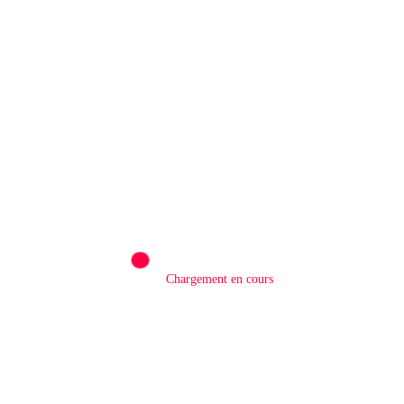
Rédaction
0
QATAR/ POLITIQUE : Processus de Doha :
le Qatar salue la libération de 15 détenus et
leur transfert à l’AFC/M23
8 Août 2026
LAISSER UN COMMENTAIRE
Commentaires
Chargement en cours