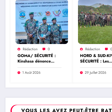
Rédaction
0
Rédaction
GOMA/ SÉCURITÉ :
NORD & SUD-KI
Kinshasa dénonce
SÉCURITÉ : Les
l’expulsion d’un officier
commandants
FARDC du Mécanisme
Wazalendo rejett
1 Août 2026
29 Juillet 2026
conjoint de vérification
toute prétendue
élargi à Goma
représentation
nationale de Dad
Saleh Idi
VOUS LES AVEZ PEUT-ÊTRE RA