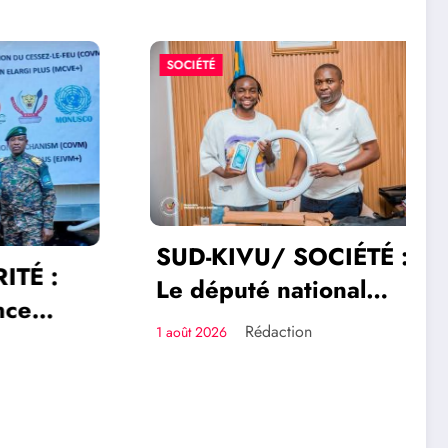
SOCIÉTÉ
SUD-KIVU/ SOCIÉTÉ :
É :
Le député national
e
Trésor Lutala Mutiki
Rédaction
1 août 2026
fficier
offre un iPhone 15 et
nisme
un ring light à
ication
l’humoriste Fido DRC