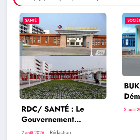
SANTÉ
SOCIÉTÉ
BUKAV
Démoli
Parois
RDC/ SANTÉ : Le
2 août 202
Néo A
Gouvernement
maison
transforme l’Hôpital du
Rédaction
2 août 2026
savoir
Cinquantenaire en