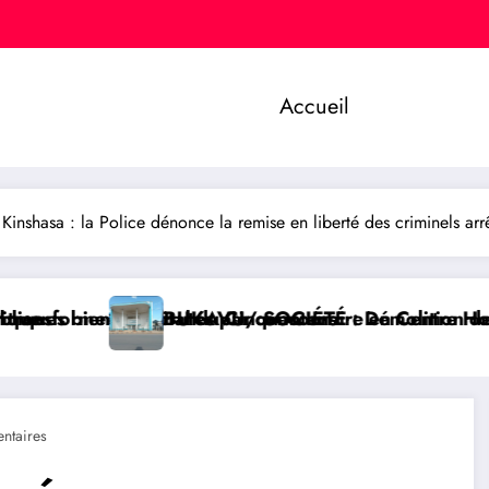
Accueil
nshasa : la Police dénonce la remise en liberté des criminels arr
concours
ntenaire en Centre Hospitalier Universitaire entièr
CIÉTÉ : Démolition de la Paroisse de l’église Néo Apo
GOMA/ SÉCURI
ntaires