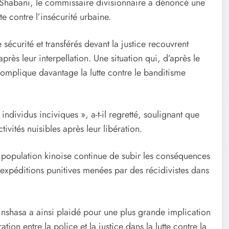
n Shabani, le commissaire divisionnaire a dénoncé une
tte contre l’insécurité urbaine.
 sécurité et transférés devant la justice recouvrent
rès leur interpellation. Une situation qui, d’après le
 complique davantage la lutte contre le banditisme
dividus inciviques », a-t-il regretté, soulignant que
vités nuisibles après leur libération.
la population kinoise continue de subir les conséquences
s expéditions punitives menées par des récidivistes dans
Kinshasa a ainsi plaidé pour une plus grande implication
ion entre la police et la justice dans la lutte contre la