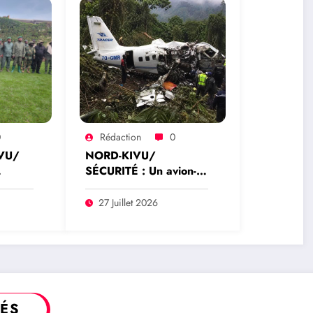
0
Rédaction
0
VU/
NORD-KIVU/
SÉCURITÉ : Un avion-
cargo de Tracep Congo
ent
Aviation retrouvé
27 Juillet 2026
écrasé à Walikale, un
survivant est sorti de
y
l’appareil
TÉS