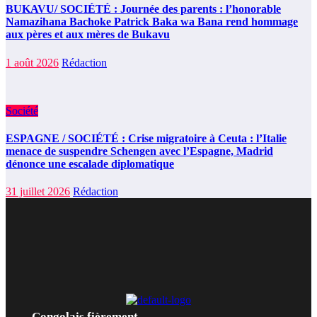
BUKAVU/ SOCIÉTÉ : Journée des parents : l’honorable
Namazihana Bachoke Patrick Baka wa Bana rend hommage
aux pères et aux mères de Bukavu
1 août 2026
Rédaction
Société
ESPAGNE / SOCIÉTÉ : Crise migratoire à Ceuta : l’Italie
menace de suspendre Schengen avec l’Espagne, Madrid
dénonce une escalade diplomatique
31 juillet 2026
Rédaction
Congolais fièrement