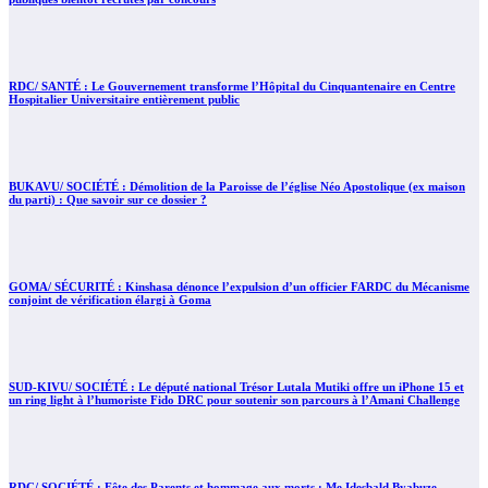
RDC/ SANTÉ : Le Gouvernement transforme l’Hôpital du Cinquantenaire en Centre
Hospitalier Universitaire entièrement public
BUKAVU/ SOCIÉTÉ : Démolition de la Paroisse de l’église Néo Apostolique (ex maison
du parti) : Que savoir sur ce dossier ?
GOMA/ SÉCURITÉ : Kinshasa dénonce l’expulsion d’un officier FARDC du Mécanisme
conjoint de vérification élargi à Goma
SUD-KIVU/ SOCIÉTÉ : Le député national Trésor Lutala Mutiki offre un iPhone 15 et
un ring light à l’humoriste Fido DRC pour soutenir son parcours à l’Amani Challenge
RDC/ SOCIÉTÉ : Fête des Parents et hommage aux morts : Me Idesbald Byabuze