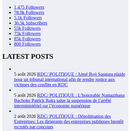
1,475
Followers
78.9k
Followers
5.1k
Followers
36.5k
Subscribers
55k
Followers
75k
Followers
85k
Followers
800
Followers
LATEST POSTS
5 août 2026
RDC/ POLITIQUE : Aimé Boji Sangara plaide
pour un tribunal international afin de rendre justice aux
victimes des conflits en RDC
5 août 2026
RDC/ POLITIQUE : L’honorable Namazihana
Bachoke Patrick Baka salue la suspension de l’arrêté
interministériel sur l’économie numérique
2 août 2026
RDC/ POLITIQUE : Dépolitisation des
Entreprises: Les dirigeants des entreprises publiques bientôt
recrutés par concours