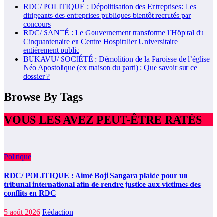
RDC/ POLITIQUE : Dépolitisation des Entreprises: Les
dirigeants des entreprises publiques bientôt recrutés par
concours
RDC/ SANTÉ : Le Gouvernement transforme l’Hôpital du
Cinquantenaire en Centre Hospitalier Universitaire
entièrement public
BUKAVU/ SOCIÉTÉ : Démolition de la Paroisse de l’église
Néo Apostolique (ex maison du parti) : Que savoir sur ce
dossier ?
Browse By Tags
VOUS LES AVEZ PEUT-ÊTRE RATÉS
Politique
RDC/ POLITIQUE : Aimé Boji Sangara plaide pour un
tribunal international afin de rendre justice aux victimes des
conflits en RDC
5 août 2026
Rédaction