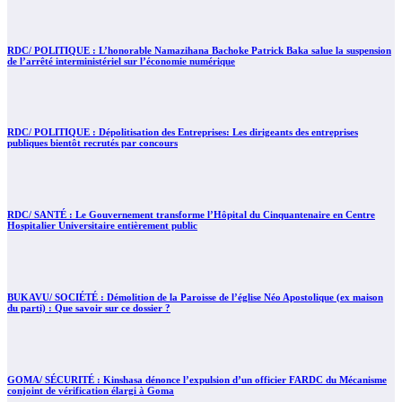
RDC/ POLITIQUE : L’honorable Namazihana Bachoke Patrick Baka salue la suspension
de l’arrêté interministériel sur l’économie numérique
RDC/ POLITIQUE : Dépolitisation des Entreprises: Les dirigeants des entreprises
publiques bientôt recrutés par concours
RDC/ SANTÉ : Le Gouvernement transforme l’Hôpital du Cinquantenaire en Centre
Hospitalier Universitaire entièrement public
BUKAVU/ SOCIÉTÉ : Démolition de la Paroisse de l’église Néo Apostolique (ex maison
du parti) : Que savoir sur ce dossier ?
GOMA/ SÉCURITÉ : Kinshasa dénonce l’expulsion d’un officier FARDC du Mécanisme
conjoint de vérification élargi à Goma