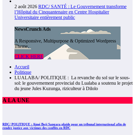
2 août 2026
RDC/ SANTÉ : Le Gouvernement transforme
l’Hôpital du Cinquantenaire en Centre Hospitalier
Universitaire entièrement public
NewsCrunch Ads
A Responsive, Multipurpose & Optimized Wordpress
Theme.
CLICK HERE
Accueil
Politique
LUALABA/ POLITIQUE : La revanche du sol sur le sous-
sol: le gouvernement provincial du Lualaba a soutenu le projet
du jeune Jules Kuzunga, riziculteur à Dilolo
A LA UNE
RDC/ POLITIQUE : Aimé Boji Sangara plaide pour un tribunal international afin de
rendre justice aux victimes des conflits en RDC