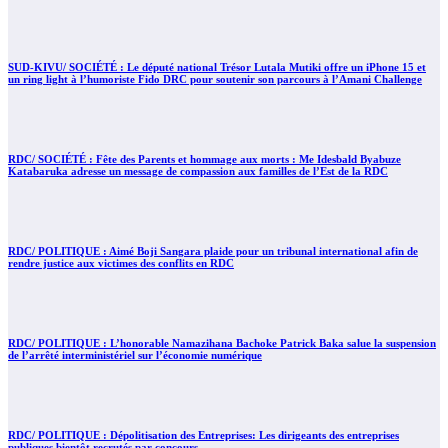
SUD-KIVU/ SOCIÉTÉ : Le député national Trésor Lutala Mutiki offre un iPhone 15 et
un ring light à l’humoriste Fido DRC pour soutenir son parcours à l’Amani Challenge
RDC/ SOCIÉTÉ : Fête des Parents et hommage aux morts : Me Idesbald Byabuze
Katabaruka adresse un message de compassion aux familles de l’Est de la RDC
RDC/ POLITIQUE : Aimé Boji Sangara plaide pour un tribunal international afin de
rendre justice aux victimes des conflits en RDC
RDC/ POLITIQUE : L’honorable Namazihana Bachoke Patrick Baka salue la suspension
de l’arrêté interministériel sur l’économie numérique
RDC/ POLITIQUE : Dépolitisation des Entreprises: Les dirigeants des entreprises
publiques bientôt recrutés par concours