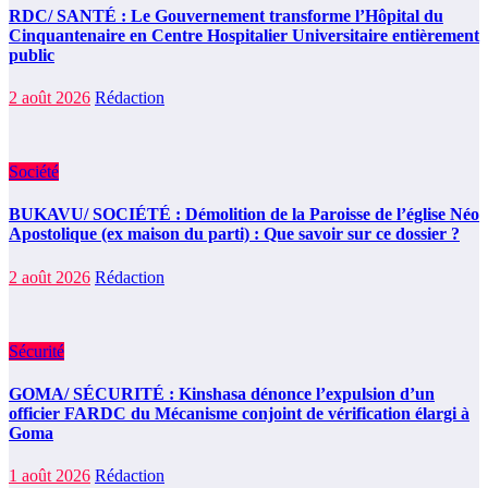
RDC/ SANTÉ : Le Gouvernement transforme l’Hôpital du
Cinquantenaire en Centre Hospitalier Universitaire entièrement
public
2 août 2026
Rédaction
Société
BUKAVU/ SOCIÉTÉ : Démolition de la Paroisse de l’église Néo
Apostolique (ex maison du parti) : Que savoir sur ce dossier ?
2 août 2026
Rédaction
Sécurité
GOMA/ SÉCURITÉ : Kinshasa dénonce l’expulsion d’un
officier FARDC du Mécanisme conjoint de vérification élargi à
Goma
1 août 2026
Rédaction