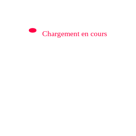
Chargement en cours
Rédaction
0
VU/
NORD-KIVU/
SÉCURITÉ : Un avion-
alendo
cargo de Tracep Congo
tendue
Aviation retrouvé écrasé
27 Juillet 2026