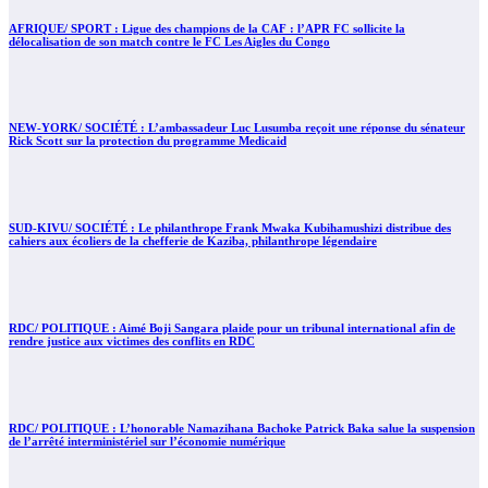
AFRIQUE/ SPORT : Ligue des champions de la CAF : l’APR FC sollicite la
délocalisation de son match contre le FC Les Aigles du Congo
NEW-YORK/ SOCIÉTÉ : L’ambassadeur Luc Lusumba reçoit une réponse du sénateur
Rick Scott sur la protection du programme Medicaid
SUD-KIVU/ SOCIÉTÉ : Le philanthrope Frank Mwaka Kubihamushizi distribue des
cahiers aux écoliers de la chefferie de Kaziba, philanthrope légendaire
RDC/ POLITIQUE : Aimé Boji Sangara plaide pour un tribunal international afin de
rendre justice aux victimes des conflits en RDC
RDC/ POLITIQUE : L’honorable Namazihana Bachoke Patrick Baka salue la suspension
de l’arrêté interministériel sur l’économie numérique