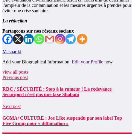
l’ampleur de la contamination et les mesures urgentes à prendre pour
éviter une crise sanitaire.
La rédaction
Partageons sur nos réseaux sociaux
Mashariki
Add your Biographical Information.
Edit your Profile
now.
view all posts
Previous post
RDC / SÉCURITÉ : Stop à la rumeur ! La redevance
Securiport n’est pas une taxe Shabani
Next post
GOMA/ CULTURE : Joe Like suspendu par son label Top
Five Group pour « diffamation »