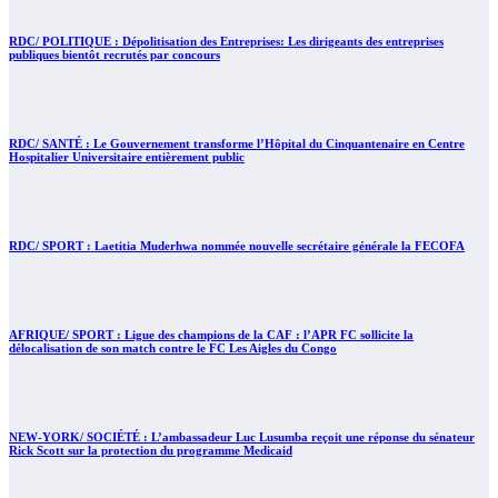
RDC/ POLITIQUE : Dépolitisation des Entreprises: Les dirigeants des entreprises
publiques bientôt recrutés par concours
RDC/ SANTÉ : Le Gouvernement transforme l’Hôpital du Cinquantenaire en Centre
Hospitalier Universitaire entièrement public
RDC/ SPORT : Laetitia Muderhwa nommée nouvelle secrétaire générale la FECOFA
AFRIQUE/ SPORT : Ligue des champions de la CAF : l’APR FC sollicite la
délocalisation de son match contre le FC Les Aigles du Congo
NEW-YORK/ SOCIÉTÉ : L’ambassadeur Luc Lusumba reçoit une réponse du sénateur
Rick Scott sur la protection du programme Medicaid