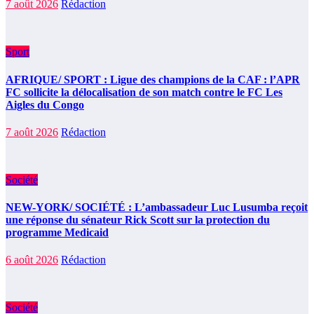
7 août 2026
Rédaction
Sport
AFRIQUE/ SPORT : Ligue des champions de la CAF : l’APR
FC sollicite la délocalisation de son match contre le FC Les
Aigles du Congo
7 août 2026
Rédaction
Société
NEW-YORK/ SOCIÉTÉ : L’ambassadeur Luc Lusumba reçoit
une réponse du sénateur Rick Scott sur la protection du
programme Medicaid
6 août 2026
Rédaction
Société