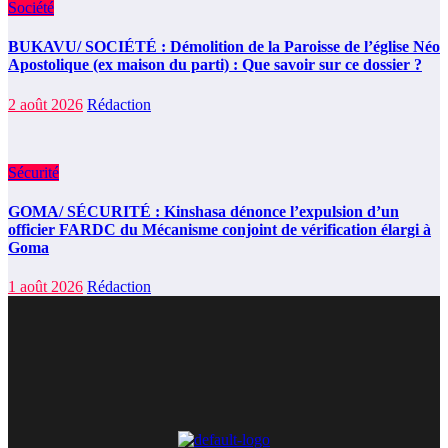
Société
BUKAVU/ SOCIÉTÉ : Démolition de la Paroisse de l’église Néo
Apostolique (ex maison du parti) : Que savoir sur ce dossier ?
2 août 2026
Rédaction
Sécurité
GOMA/ SÉCURITÉ : Kinshasa dénonce l’expulsion d’un
officier FARDC du Mécanisme conjoint de vérification élargi à
Goma
1 août 2026
Rédaction