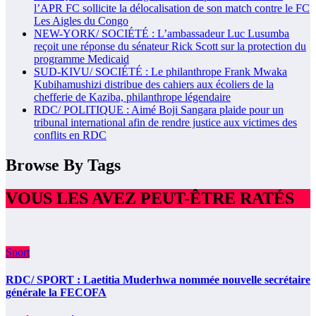
l’APR FC sollicite la délocalisation de son match contre le FC
Les Aigles du Congo
NEW-YORK/ SOCIÉTÉ : L’ambassadeur Luc Lusumba
reçoit une réponse du sénateur Rick Scott sur la protection du
programme Medicaid
SUD-KIVU/ SOCIÉTÉ : Le philanthrope Frank Mwaka
Kubihamushizi distribue des cahiers aux écoliers de la
chefferie de Kaziba, philanthrope légendaire
RDC/ POLITIQUE : Aimé Boji Sangara plaide pour un
tribunal international afin de rendre justice aux victimes des
conflits en RDC
Browse By Tags
VOUS LES AVEZ PEUT-ÊTRE RATÉS
Sport
RDC/ SPORT : Laetitia Muderhwa nommée nouvelle secrétaire
générale la FECOFA