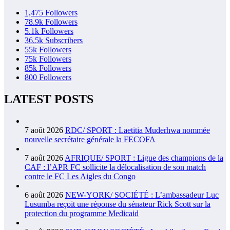
1,475
Followers
78.9k
Followers
5.1k
Followers
36.5k
Subscribers
55k
Followers
75k
Followers
85k
Followers
800
Followers
LATEST POSTS
7 août 2026
RDC/ SPORT : Laetitia Muderhwa nommée
nouvelle secrétaire générale la FECOFA
7 août 2026
AFRIQUE/ SPORT : Ligue des champions de la
CAF : l’APR FC sollicite la délocalisation de son match
contre le FC Les Aigles du Congo
6 août 2026
NEW-YORK/ SOCIÉTÉ : L’ambassadeur Luc
Lusumba reçoit une réponse du sénateur Rick Scott sur la
protection du programme Medicaid