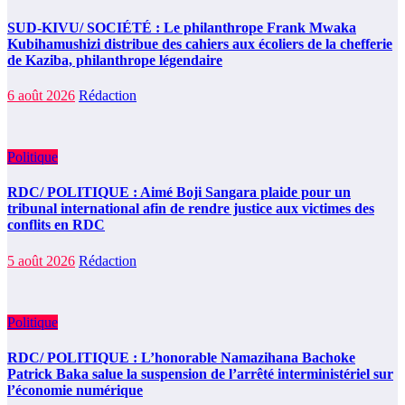
SUD-KIVU/ SOCIÉTÉ : Le philanthrope Frank Mwaka
Kubihamushizi distribue des cahiers aux écoliers de la chefferie
de Kaziba, philanthrope légendaire
6 août 2026
Rédaction
Politique
RDC/ POLITIQUE : Aimé Boji Sangara plaide pour un
tribunal international afin de rendre justice aux victimes des
conflits en RDC
5 août 2026
Rédaction
Politique
RDC/ POLITIQUE : L’honorable Namazihana Bachoke
Patrick Baka salue la suspension de l’arrêté interministériel sur
l’économie numérique