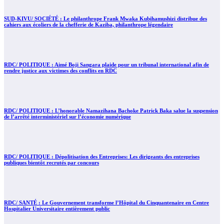
SUD-KIVU/ SOCIÉTÉ : Le philanthrope Frank Mwaka Kubihamushizi distribue des
cahiers aux écoliers de la chefferie de Kaziba, philanthrope légendaire
RDC/ POLITIQUE : Aimé Boji Sangara plaide pour un tribunal international afin de
rendre justice aux victimes des conflits en RDC
RDC/ POLITIQUE : L’honorable Namazihana Bachoke Patrick Baka salue la suspension
de l’arrêté interministériel sur l’économie numérique
RDC/ POLITIQUE : Dépolitisation des Entreprises: Les dirigeants des entreprises
publiques bientôt recrutés par concours
RDC/ SANTÉ : Le Gouvernement transforme l’Hôpital du Cinquantenaire en Centre
Hospitalier Universitaire entièrement public