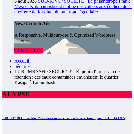
6 août 2026
SUD-KIVU/ SOCIÉTÉ : Le philanthrope Frank
Mwaka Kubihamushizi distribue des cahiers aux écoliers de la
chefferie de Kaziba, philanthrope légendaire
NewsCrunch Ads
A Responsive, Multipurpose & Optimized Wordpress
Theme.
CLICK HERE
Accueil
Sécurité
LUBUMBASHI/ SÉCURITÉ : Rupture d’un bassin de
rétention : des eaux contaminées envahissent le quartier
Kasapa à Lubumbashi
A LA UNE
RDC/ SPORT : Laetitia Muderhwa nommée nouvelle secrétaire générale la FECOFA