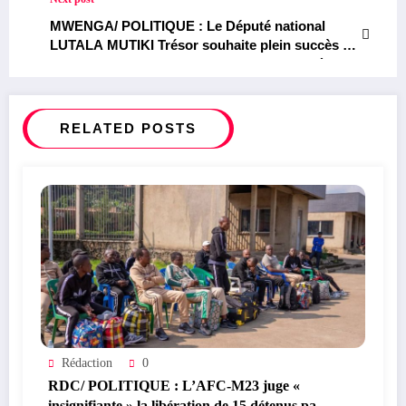
MWENGA/ POLITIQUE : Le Député national
LUTALA MUTIKI Trésor souhaite plein succès à
tous les finalistes du territoire de Mwenga à
l’occasion du debut des épreuves hors-session
de l’exetats 2025
RELATED POSTS
Rédaction
0
RDC/ POLITIQUE : L’AFC-M23 juge «
insignifiante » la libération de 15 détenus par