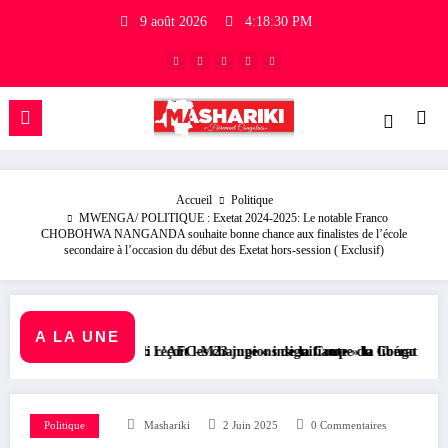
9 août 2026
4:18:31 PM
Accueil
Politique
MWENGA/ POLITIQUE : Exetat 2024-2025: Le notable Franco
CHOBOHWA NANGANDA souhaite bonne chance aux finalistes de l’école
secondaire à l’occasion du début des Exetat hors-session ( Exclusif)
A LA UNE
 reçoit les champions de la Coupe du Congo
’AFC-M23 juge « insignifiante » la libération de 15 détenus par Kinsha
RDC/ POLITIQUE : Aimé B
Politique
Mashariki
2 Juin 2025
0 Commentaires