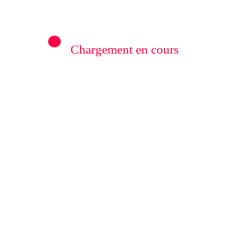
lation à Kavumu ( Témoignages)
Chargement en cours
Rédaction
0
 :
RDC/ POLITIQUE :
zihana
Dépolitisation des
Baka
Entreprises: Les