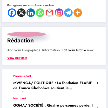
Partageons sur nos réseaux sociaux
Rédaction
Add your Biographical Information.
Edit your Profile
now.
View All Posts
Previous post
MWENGA/ POLITIQUE : La fondation ELABIF
de Franco Chobohwa soutient le
développement communautaire en appuyant
les travaux de rehabilitation de l’axe routier
Next post
Twangiza-Lurhala
GOMA/ SOCIÉTÉ : Quatre personnes perdent