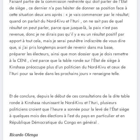
Faisant partie de la commission restreinte qui doit parler de l’État
de siège , ce dernier n’a pas hésiter de donner sa position face à
cette situation deux ans après : « je vais commencer par le résultat;
quand on parlait du Nord-Kivu et l’Ituri , on ne sait pas de quel
résultat on peut parler, parce que jusque-là, la paix n’est pas
revenue, donc je ne dirais pas qu’il y a eu un résultat positif par
apport à tout cela, mais je serai peut-être indiscrète de vous dire
que, si j’ai pris longtemps avant de revenir dans ma base,
préparer les électeurs, ainsi que mon dossier que je dois remettre
à la CENI , c’est parce que la table ronde sur l’État de siège à
Kinshasa préoccupe plus d’un politicien du Nord-Kivu et ceux de
l’Ituri pour sa levée dans les prochains jours » renseigne telle.
Et de conclure, depuis le début de ces consultations de la dite table
ronde à Kinshasa réunissant le Nord-Kivu et l’Ituri, plusieurs
politiciens croient que l’heure a sonnée pour la levé de l’État siège
à quelques mois des élections à l’est du pays en particulier et en
République Démocratique du Congo en général .
Ricardo Olenga