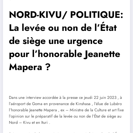
NORD-KIVU/ POLITIQUE:
La levée ou non de l’État
de siège une urgence
pour l’honorable Jeanette
Mapera ?
Dans une interview accordée à la presse ce jeudi 22 juin 2023 , à
l’aéroport de Goma en provenance de Kinshasa , l’élue de Lubéro
l’honorable Jeanette Mapera , ex – Ministre de la Culture et art fixe
l’opinion sur le préparatif de la levée ou non de l’État de siège au
Nord – Kivu et en Ituri .