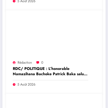
en RDC
5 Août 2026
Rédaction
0
RDC/ POLITIQUE : L’honorable
Namazihana Bachoke Patrick Baka salue
la suspension de l’arrêté interministériel
sur l’économie numérique
5 Août 2026