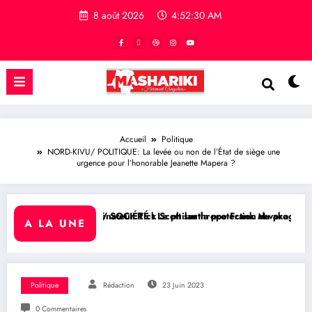
8 août 2026
4:52:31 AM
Accueil
Politique
NORD-KIVU/ POLITIQUE: La levée ou non de l’État de siège une
urgence pour l’honorable Jeanette Mapera ?
nateur Rick Scott sur la protection du programme Medicaid
/ SOCIÉTÉ : Le philanthrope Frank Mwaka Kubihamushizi distribue des 
RDC/ POLITIQ
A LA UNE
Politique
Rédaction
23 Juin 2023
0 Commentaires