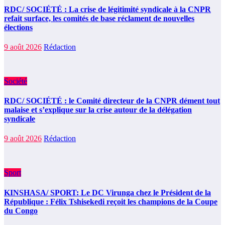
RDC/ SOCIÉTÉ : La crise de légitimité syndicale à la CNPR
refait surface, les comités de base réclament de nouvelles
élections
9 août 2026
Rédaction
Société
RDC/ SOCIÉTÉ : le Comité directeur de la CNPR dément tout
malaise et s’explique sur la crise autour de la délégation
syndicale
9 août 2026
Rédaction
Sport
KINSHASA/ SPORT: Le DC Virunga chez le Président de la
République : Félix Tshisekedi reçoit les champions de la Coupe
du Congo