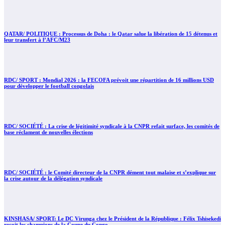
QATAR/ POLITIQUE : Processus de Doha : le Qatar salue la libération de 15 détenus et
leur transfert à l’AFC/M23
RDC/ SPORT : Mondial 2026 : la FECOFA prévoit une répartition de 16 millions USD
pour développer le football congolais
RDC/ SOCIÉTÉ : La crise de légitimité syndicale à la CNPR refait surface, les comités de
base réclament de nouvelles élections
RDC/ SOCIÉTÉ : le Comité directeur de la CNPR dément tout malaise et s’explique sur
la crise autour de la délégation syndicale
KINSHASA/ SPORT: Le DC Virunga chez le Président de la République : Félix Tshisekedi
reçoit les champions de la Coupe du Congo