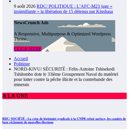
9 août 2026
RDC/ POLITIQUE : L’AFC-M23 juge «
insignifiante » la libération de 15 détenus par Kinshasa
NewsCrunch Ads
A Responsive, Multipurpose & Optimized Wordpress
Theme.
CLICK HERE
Accueil
Politique
NORD-KIVU/ SÉCURITÉ : Felix-Antoine Tshisekedi
Tshilombo dote le 33ième Groupement Naval du matériel
pour lutter contre la pêche illicite et la contrebande des
minerais
A LA UNE
RDC/ SOCIÉTÉ : La crise de légitimité syndicale à la CNPR refait surface, les comités de
base réclament de nouvelles élections