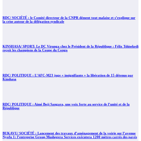
RDC/ SOCIÉTÉ : le Comité directeur de la CNPR dément tout malaise et s’explique sur
la crise autour de la délégation syndicale
KINSHASA/ SPORT: Le DC Virunga chez le Président de la République : Félix Tshisekedi
reçoit les champions de la Coupe du Congo
RDC/ POLITIQUE : L’AFC-M23 juge « insignifiante » la libération de 15 détenus par
Kinshasa
RDC/ POLITIQUE : Aimé Boji Sangara, une voix forte au service de l’unité et de la
République
BUKAVU/ SOCIÉTÉ : Lancement des travaux d’aménagement de la voirie sur l’avenue
Nyofu 1: l’entreprise Group Mushegera Services exécutera 1200 mètres carrés des pavés