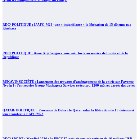
RDC/ POLITIQUE : L’AFC-M23 juge « insignifiante » la libération de 15 détenus par
Kinshasa
RDC/ POLITIQUE : Aimé Boji Sangara, une voix forte au service de l’unité et de la
République
BUKAVU/ SOCIÉTÉ : Lancement des travaux d’aménagement de la voirie sur l’avenue
Nyofu 1: l’entreprise Group Mushegera Services exécutera 1200 mètres carrés des pavés
QATAR/ POLITIQUE : Processus de Doha : le Qatar salue la libération de 15 détenus et
leur transfert à l’AFC/M23
RDC/ SPORT : Mondial 2026 : la FECOFA prévoit une répartition de 16 millions USD