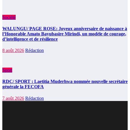
Société
WALUNGU/ PAGE ROSE: Joyeux anniversaire de naissance à
l’Honorable Amato Bayubasire Mirindi, un modèle de courage,
d’intelligence et de résilience
8 août 2026
Rédaction
Sport
RDC/ SPORT : Laetitia Muderhwa nommée nouvelle secrétaire
générale la FECOFA
7 août 2026
Rédaction