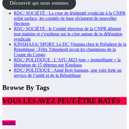
Découvrir qui nous sommes
RDC/ SOCIÉTÉ : La crise de légitimité syndicale à la CNPR
refait surface, les comités de base réclament de nouvelles
élections
RDC/ SOCIÉTÉ : le Comité directeur de la CNPR dément
tout malaise et s’explique sur la crise autour de la délégation
syndicale
KINSHASA/ SPORT: Le DC Virunga chez le Président de la
République : Félix Tshisekedi reçoit les champions de la
Coupe du Congo
RDC/ POLITIQUE : L’AFC-M23 juge « insignifiante » la
libération de 15 détenus par Kinshasa
RDC/ POLITIQUE : Aimé Boji Sangara, une voix forte au
service de l’unité et de la République
Browse By Tags
VOUS LES AVEZ PEUT-ÊTRE RATÉS
Société