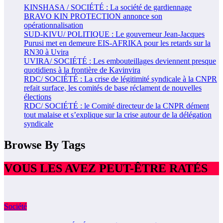
KINSHASA / SOCIÉTÉ : La société de gardiennage
BRAVO KIN PROTECTION annonce son
opérationnalisation
SUD-KIVU/ POLITIQUE : Le gouverneur Jean-Jacques
Purusi met en demeure EIS-AFRIKA pour les retards sur la
RN30 à Uvira
UVIRA/ SOCIÉTÉ : Les embouteillages deviennent presque
quotidiens à la frontière de Kavinvira
RDC/ SOCIÉTÉ : La crise de légitimité syndicale à la CNPR
refait surface, les comités de base réclament de nouvelles
élections
RDC/ SOCIÉTÉ : le Comité directeur de la CNPR dément
tout malaise et s’explique sur la crise autour de la délégation
syndicale
Browse By Tags
VOUS LES AVEZ PEUT-ÊTRE RATÉS
Société