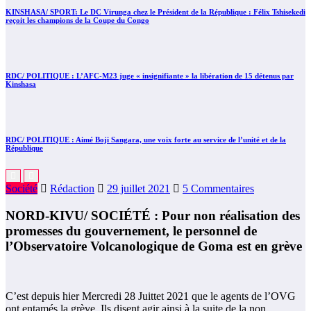
KINSHASA/ SPORT: Le DC Virunga chez le Président de la République : Félix Tshisekedi
reçoit les champions de la Coupe du Congo
RDC/ POLITIQUE : L’AFC-M23 juge « insignifiante » la libération de 15 détenus par
Kinshasa
RDC/ POLITIQUE : Aimé Boji Sangara, une voix forte au service de l’unité et de la
République
Société
Rédaction
29 juillet 2021
5 Commentaires
NORD-KIVU/ SOCIÉTÉ : Pour non réalisation des
promesses du gouvernement, le personnel de
l’Observatoire Volcanologique de Goma est en grève
C’est depuis hier Mercredi 28 Juittet 2021 que le agents de l’OVG
ont entamés la grève. Ils disent agir ainsi à la suite de la non