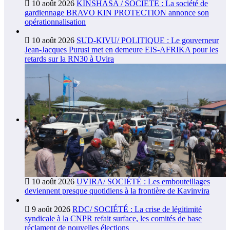
10 août 2026
KINSHASA / SOCIÉTÉ : La société de
gardiennage BRAVO KIN PROTECTION annonce son
opérationnalisation
10 août 2026
SUD-KIVU/ POLITIQUE : Le gouverneur
Jean-Jacques Purusi met en demeure EIS-AFRIKA pour les
retards sur la RN30 à Uvira
10 août 2026
UVIRA/ SOCIÉTÉ : Les embouteillages
deviennent presque quotidiens à la frontière de Kavinvira
9 août 2026
RDC/ SOCIÉTÉ : La crise de légitimité
syndicale à la CNPR refait surface, les comités de base
réclament de nouvelles élections