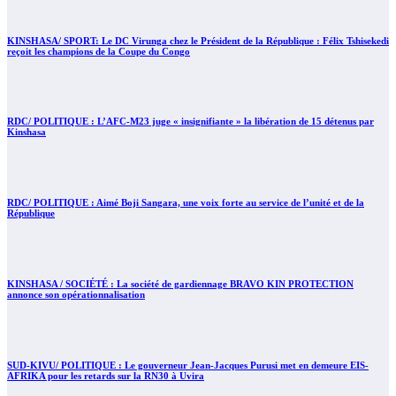
KINSHASA/ SPORT: Le DC Virunga chez le Président de la République : Félix Tshisekedi
reçoit les champions de la Coupe du Congo
RDC/ POLITIQUE : L’AFC-M23 juge « insignifiante » la libération de 15 détenus par
Kinshasa
RDC/ POLITIQUE : Aimé Boji Sangara, une voix forte au service de l’unité et de la
République
KINSHASA / SOCIÉTÉ : La société de gardiennage BRAVO KIN PROTECTION
annonce son opérationnalisation
SUD-KIVU/ POLITIQUE : Le gouverneur Jean-Jacques Purusi met en demeure EIS-
AFRIKA pour les retards sur la RN30 à Uvira