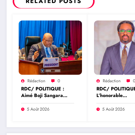
RELATED POSTS
Rédaction
0
Rédaction
RDC/ POLITIQUE :
RDC/ POLITIQUE
Aimé Boji Sangara
L’honorable
plaide pour un tribunal
Namazihana Bac
international afin de
Patrick Baka salu
5 Août 2026
5 Août 2026
rendre justice aux
suspension de l’a
victimes des conflits en
interministériel s
RDC
l’économie numé