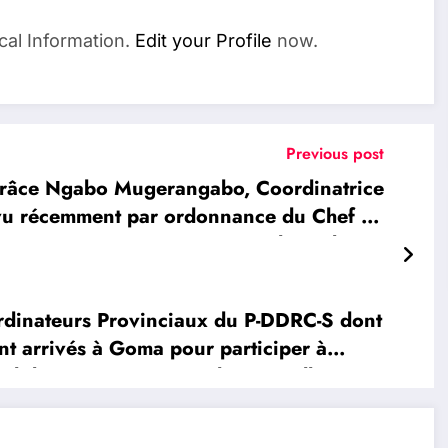
cal Information.
Edit your Profile
now.
Previous post
âce Ngabo Mugerangabo, Coordinatrice
vu récemment par ordonnance du Chef de
t arrivée à Goma en route pour le Sud-Kivu
dinateurs Provinciaux du P-DDRC-S dont
arrivés à Goma pour participer à
nel des Provinces avant leur installation