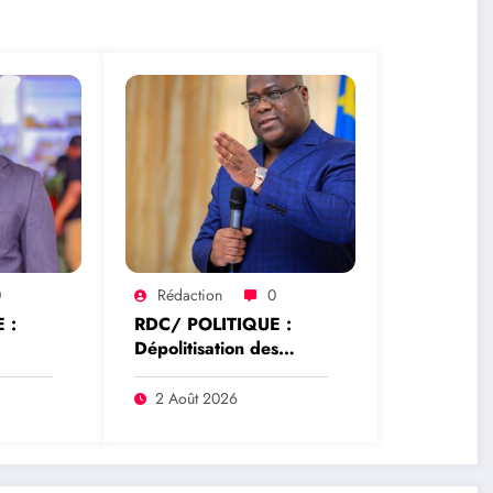
0
Rédaction
0
 :
RDC/ POLITIQUE :
Dépolitisation des
hoke
Entreprises: Les
e la
dirigeants des
2 Août 2026
rrêté
entreprises publiques
ur
bientôt recrutés par
rique
concours