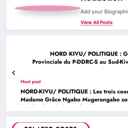
Add your Biographi
View All Posts
NORD KIVU/ POLITIQUE : Gr
Provinciale du P-DDRC-S au Sud-Ki
l’Etat es
Next post
NORD-KIVU/ POLITIQUE : Les trois coor
Madame Grâce Ngabo Mugerangabo sont 
l’atelier de validation du plan opération