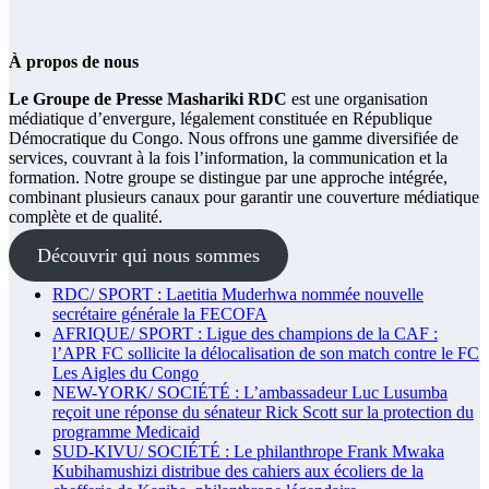
À propos de nous
Le Groupe de Presse Mashariki RDC
est une organisation
médiatique d’envergure, légalement constituée en République
Démocratique du Congo. Nous offrons une gamme diversifiée de
services, couvrant à la fois l’information, la communication et la
formation. Notre groupe se distingue par une approche intégrée,
combinant plusieurs canaux pour garantir une couverture médiatique
complète et de qualité.
Découvrir qui nous sommes
RDC/ SPORT : Laetitia Muderhwa nommée nouvelle
secrétaire générale la FECOFA
AFRIQUE/ SPORT : Ligue des champions de la CAF :
l’APR FC sollicite la délocalisation de son match contre le FC
Les Aigles du Congo
NEW-YORK/ SOCIÉTÉ : L’ambassadeur Luc Lusumba
reçoit une réponse du sénateur Rick Scott sur la protection du
programme Medicaid
SUD-KIVU/ SOCIÉTÉ : Le philanthrope Frank Mwaka
Kubihamushizi distribue des cahiers aux écoliers de la