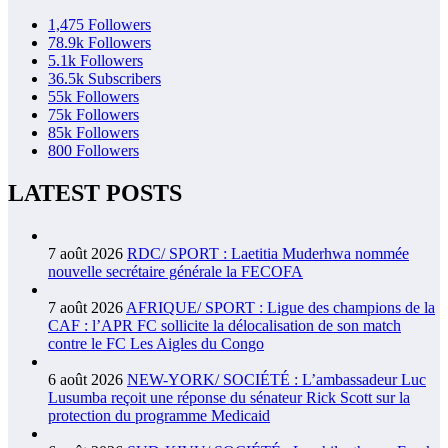
1,475
Followers
78.9k
Followers
5.1k
Followers
36.5k
Subscribers
55k
Followers
75k
Followers
85k
Followers
800
Followers
LATEST POSTS
7 août 2026
RDC/ SPORT : Laetitia Muderhwa nommée
nouvelle secrétaire générale la FECOFA
7 août 2026
AFRIQUE/ SPORT : Ligue des champions de la
CAF : l’APR FC sollicite la délocalisation de son match
contre le FC Les Aigles du Congo
6 août 2026
NEW-YORK/ SOCIÉTÉ : L’ambassadeur Luc
Lusumba reçoit une réponse du sénateur Rick Scott sur la
protection du programme Medicaid