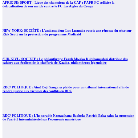
AFRIQUE/ SPORT : Ligue des champions de la CAF : l’APR FC sollicite la
délocalisation de son match contre le FC Les Aigles du Congo
NEW-YORK/ SOCIÉTÉ : L’ambassadeur Luc Lusumba reçoit une réponse du sénateur
Rick Scott sur la protection du programme Medicaid
SUD-KIVU/ SOCIÉTÉ : Le philanthrope Frank Mwaka Kubihamushizi distribue des
cahiers aux écoliers de la chefferie de Kaziba, philanthrope légendaire
RDC/ POLITIQUE : Aimé Boji Sangara plaide pour un tribunal international afin de
rendre justice aux victimes des conflits en RDC
RDC/ POLITIQUE : L’honorable Namazihana Bachoke Patrick Baka salue la suspension
de l’arrêté interministériel sur l’économie numérique