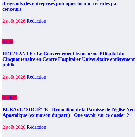
dirigeants des entreprises publiques bientôt recrutés par
concours
2 août 2026
Rédaction
Santé
RDC/ SANTÉ : Le Gouvernement transforme l’Hôpital du
Cinquantenaire en Centre Hospitalier Universitaire entièrement
public
2 août 2026
Rédaction
Société
BUKAVU/ SOCIÉTÉ : Démolition de la Paroisse de l’église Néo
Apostolique (ex maison du parti) : Que savoir sur ce dossier ?
2 août 2026
Rédaction