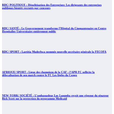
RDC/ POLITIQUE : Dépolitisation des Entreprises: Les dirigeants des entreprises
publiques bientôt recrutés par concours
RDC/ SANTÉ : Le Gouvernement transforme l’Hôpital du Cinquantenaire en Centre
Hospitalier Universitaire entièrement public
RDC/ SPORT : Laetitia Muderhwa nommée nouvelle secrétaire générale la FECOFA
AFRIQUE/ SPORT : Ligue des champions de la CAF : l’APR FC sollicite la
délocalisation de son match contre le FC Les Aigles du Congo
NEW-YORK/ SOCIÉTÉ : L’ambassadeur Luc Lusumba reçoit une réponse du sénateur
Rick Scott sur la protection du programme Medicaid