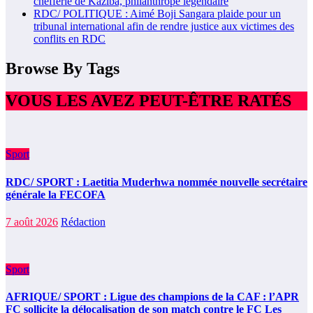
chefferie de Kaziba, philanthrope légendaire
RDC/ POLITIQUE : Aimé Boji Sangara plaide pour un
tribunal international afin de rendre justice aux victimes des
conflits en RDC
Browse By Tags
VOUS LES AVEZ PEUT-ÊTRE RATÉS
Sport
RDC/ SPORT : Laetitia Muderhwa nommée nouvelle secrétaire
générale la FECOFA
7 août 2026
Rédaction
Sport
AFRIQUE/ SPORT : Ligue des champions de la CAF : l’APR
FC sollicite la délocalisation de son match contre le FC Les