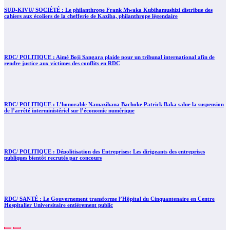
SUD-KIVU/ SOCIÉTÉ : Le philanthrope Frank Mwaka Kubihamushizi distribue des
cahiers aux écoliers de la chefferie de Kaziba, philanthrope légendaire
RDC/ POLITIQUE : Aimé Boji Sangara plaide pour un tribunal international afin de
rendre justice aux victimes des conflits en RDC
RDC/ POLITIQUE : L’honorable Namazihana Bachoke Patrick Baka salue la suspension
de l’arrêté interministériel sur l’économie numérique
RDC/ POLITIQUE : Dépolitisation des Entreprises: Les dirigeants des entreprises
publiques bientôt recrutés par concours
RDC/ SANTÉ : Le Gouvernement transforme l’Hôpital du Cinquantenaire en Centre
Hospitalier Universitaire entièrement public