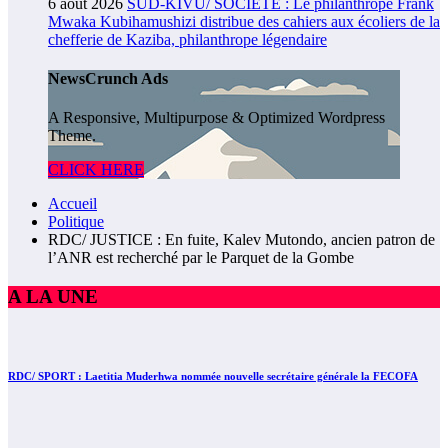
6 août 2026
SUD-KIVU/ SOCIÉTÉ : Le philanthrope Frank
Mwaka Kubihamushizi distribue des cahiers aux écoliers de la
chefferie de Kaziba, philanthrope légendaire
NewsCrunch Ads
A Responsive, Multipurpose & Optimized Wordpress
Theme.
CLICK HERE
Accueil
Politique
RDC/ JUSTICE : En fuite, Kalev Mutondo, ancien patron de
l’ANR est recherché par le Parquet de la Gombe
A LA UNE
RDC/ SPORT : Laetitia Muderhwa nommée nouvelle secrétaire générale la FECOFA