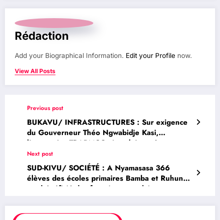
Rédaction
Add your Biographical Information.
Edit your Profile
now.
View All Posts
Previous post
BUKAVU/ INFRASTRUCTURES : Sur exigence
du Gouverneur Théo Ngwabidje Kasi,
l’entreprise TRABMCO s’emploie a réparer
toutes les parties mal bitumées sur la routes
Next post
nationale Numéro Deux
SUD-KIVU/ SOCIÉTÉ : A Nyamasasa 366
élèves des écoles primaires Bamba et Ruhunde
ont bénéficié des fournitures scolaires