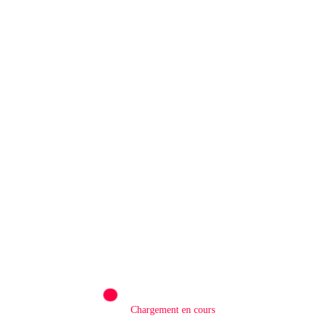
Rédaction
0
QATAR/ POLITIQUE : Processus de Doha :
le Qatar salue la libération de 15 détenus et
leur transfert à l’AFC/M23
8 Août 2026
LAISSER UN COMMENTAIRE
Chargement en cours