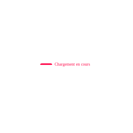
Chargement en cours
Rédaction
0
RDC/ POLITIQUE : L’honorable
Namazihana Bachoke Patrick Baka salue la
suspension de l’arrêté interministériel sur
l’économie numérique
5 Août 2026