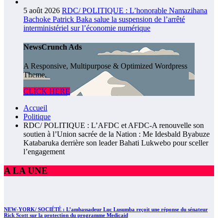
5 août 2026
RDC/ POLITIQUE : L’honorable Namazihana
Bachoke Patrick Baka salue la suspension de l’arrêté
interministériel sur l’économie numérique
NewsCrunch Ads
A Responsive, Multipurpose & Optimized Wordpress
Theme.
CLICK HERE
Accueil
Politique
RDC/ POLITIQUE : L’AFDC et AFDC-A renouvelle son
soutien à l’Union sacrée de la Nation : Me Idesbald Byabuze
Katabaruka derrière son leader Bahati Lukwebo pour sceller
l’engagement
A LA UNE
NEW-YORK/ SOCIÉTÉ : L’ambassadeur Luc Lusumba reçoit une réponse du sénateur
Rick Scott sur la protection du programme Medicaid