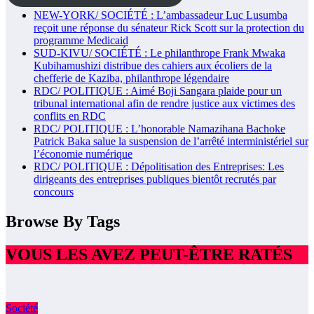
NEW-YORK/ SOCIÉTÉ : L’ambassadeur Luc Lusumba
reçoit une réponse du sénateur Rick Scott sur la protection du
programme Medicaid
SUD-KIVU/ SOCIÉTÉ : Le philanthrope Frank Mwaka
Kubihamushizi distribue des cahiers aux écoliers de la
chefferie de Kaziba, philanthrope légendaire
RDC/ POLITIQUE : Aimé Boji Sangara plaide pour un
tribunal international afin de rendre justice aux victimes des
conflits en RDC
RDC/ POLITIQUE : L’honorable Namazihana Bachoke
Patrick Baka salue la suspension de l’arrêté interministériel sur
l’économie numérique
RDC/ POLITIQUE : Dépolitisation des Entreprises: Les
dirigeants des entreprises publiques bientôt recrutés par
concours
Browse By Tags
VOUS LES AVEZ PEUT-ÊTRE RATÉS
Société