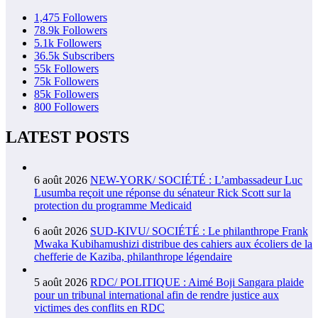
1,475
Followers
78.9k
Followers
5.1k
Followers
36.5k
Subscribers
55k
Followers
75k
Followers
85k
Followers
800
Followers
LATEST POSTS
6 août 2026
NEW-YORK/ SOCIÉTÉ : L’ambassadeur Luc
Lusumba reçoit une réponse du sénateur Rick Scott sur la
protection du programme Medicaid
6 août 2026
SUD-KIVU/ SOCIÉTÉ : Le philanthrope Frank
Mwaka Kubihamushizi distribue des cahiers aux écoliers de la
chefferie de Kaziba, philanthrope légendaire
5 août 2026
RDC/ POLITIQUE : Aimé Boji Sangara plaide
pour un tribunal international afin de rendre justice aux
victimes des conflits en RDC