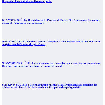
Hospitalier Universitaire entièrement public
BUKAVU/ SOCIÉTÉ : Démolition de la Paroisse de l’église Néo Apostolique (ex maison
du parti) : Que savoir sur ce dossier ?
GOMA/ SÉCURITÉ : Kinshasa dénonce l’expulsion d’un officier FARDC du Mécanisme
conjoint de vérification élargi à Goma
NEW-YORK/ SOCIÉTÉ : L’ambassadeur Luc Lusumba reçoit une réponse du sénateur
Rick Scott sur la protection du programme Medicaid
SUD-KIVU/ SOCIÉTÉ : Le philanthrope Frank Mwaka Kubihamushizi distribue des
cahiers aux écoliers de la chefferie de Kaziba, philanthrope légendaire