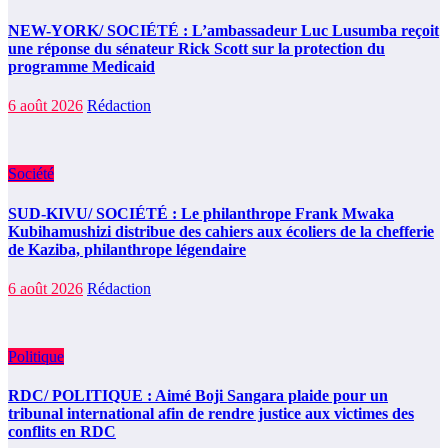
NEW-YORK/ SOCIÉTÉ : L’ambassadeur Luc Lusumba reçoit
une réponse du sénateur Rick Scott sur la protection du
programme Medicaid
6 août 2026
Rédaction
Société
SUD-KIVU/ SOCIÉTÉ : Le philanthrope Frank Mwaka
Kubihamushizi distribue des cahiers aux écoliers de la chefferie
de Kaziba, philanthrope légendaire
6 août 2026
Rédaction
Politique
RDC/ POLITIQUE : Aimé Boji Sangara plaide pour un
tribunal international afin de rendre justice aux victimes des
conflits en RDC