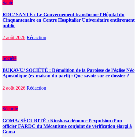
Santé
RDC/ SANTÉ : Le Gouvernement transforme l’Hôpital du
Cinquantenaire en Centre Hospitalier Universitaire entièrement
public
2 août 2026
Rédaction
Société
BUKAVU/ SOCIÉTÉ : Démolition de la Paroisse de l’église Néo
Apostolique (ex maison du parti) : Que savoir sur ce dossier ?
2 août 2026
Rédaction
Sécurité
GOMA/ SÉCURITÉ : Kinshasa dénonce l’expulsion d’un
officier FARDC du Mécanisme conjoint de vérification élargi à
Goma