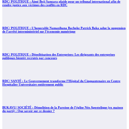
RDC/ POLITIQUE : Aimé Boji Sangara plaide pour un tribunal international afin de
rendre justice aux victimes des conflits en RDC
RDC/ POLITIQUE : L’honorable Namazihana Bachoke Patrick Baka salue la suspension
de l’arrêté interministériel sur l’économie numérique
RDC/ POLITIQUE : Dépolitisation des Entreprises: Les dirigeants des entreprises
publiques bientôt recrutés par concours
RDC/ SANTÉ : Le Gouvernement transforme l’Hôpital du Cinquantenaire en Centre
Hospitalier Universitaire entièrement public
BUKAVU/ SOCIÉTÉ : Démolition de la Paroisse de l’église Néo Apostolique (ex maison
du parti) : Que savoir sur ce dossier ?