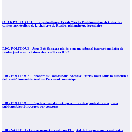
SUD-KIVU/ SOCIÉTÉ : Le philanthrope Frank Mwaka Kubihamushizi distribue des
cahiers aux écoliers de la chefferie de Kaziba, philanthrope légendaire
RDC/ POLITIQUE : Aimé Boji Sangara plaide pour un tribunal international afin de
rendre justice aux victimes des conflits en RDC
RDC/ POLITIQUE : L’honorable Namazihana Bachoke Patrick Baka salue la suspension
de l’arrêté interministériel sur l’économie numérique
RDC/ POLITIQUE : Dépolitisation des Entreprises: Les dirigeants des entreprises
publiques bientôt recrutés par concours
RDC/ SANTÉ : Le Gouvernement transforme l’Hôpital du Cinquantenaire en Centre