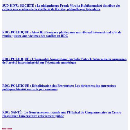
SUD-KIVU/ SOCIÉTÉ : Le philanthrope Frank Mwaka Kubihamushizi distribue des
cahiers aux écoliers de la chefferie de Kaziba, philanthrope légendaire
RDC/ POLITIQUE : Aimé Boji Sangara plaide pour un tribunal international afin de
rendre justice aux victimes des conflits en RDC
RDC/ POLITIQUE : L’honorable Namazihana Bachoke Patrick Baka salue la suspension
de l’arrêté interministériel sur l’économie numérique
RDC/ POLITIQUE : Dépolitisation des Entreprises: Les dirigeants des entreprises
publiques bientôt recrutés par concours
RDC/ SANTÉ : Le Gouvernement transforme l’Hôpital du Cinquantenaire en Centre
Hospitalier Universitaire entièrement public