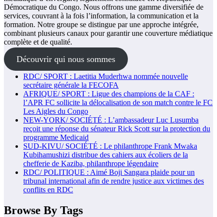
Démocratique du Congo. Nous offrons une gamme diversifiée de
services, couvrant à la fois l’information, la communication et la
formation. Notre groupe se distingue par une approche intégrée,
combinant plusieurs canaux pour garantir une couverture médiatique
complète et de qualité.
Découvrir qui nous sommes
RDC/ SPORT : Laetitia Muderhwa nommée nouvelle
secrétaire générale la FECOFA
AFRIQUE/ SPORT : Ligue des champions de la CAF :
l’APR FC sollicite la délocalisation de son match contre le FC
Les Aigles du Congo
NEW-YORK/ SOCIÉTÉ : L’ambassadeur Luc Lusumba
reçoit une réponse du sénateur Rick Scott sur la protection du
programme Medicaid
SUD-KIVU/ SOCIÉTÉ : Le philanthrope Frank Mwaka
Kubihamushizi distribue des cahiers aux écoliers de la
chefferie de Kaziba, philanthrope légendaire
RDC/ POLITIQUE : Aimé Boji Sangara plaide pour un
tribunal international afin de rendre justice aux victimes des
conflits en RDC
Browse By Tags