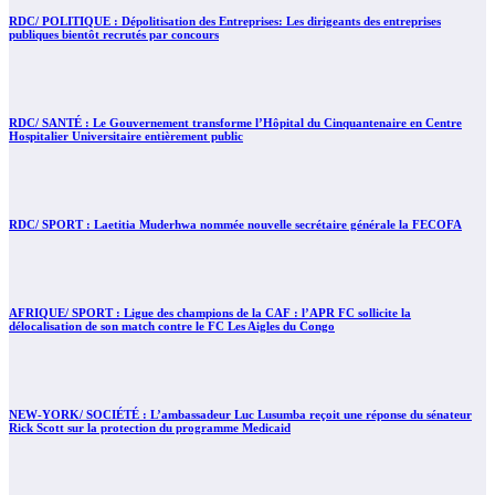
RDC/ POLITIQUE : Dépolitisation des Entreprises: Les dirigeants des entreprises
publiques bientôt recrutés par concours
RDC/ SANTÉ : Le Gouvernement transforme l’Hôpital du Cinquantenaire en Centre
Hospitalier Universitaire entièrement public
RDC/ SPORT : Laetitia Muderhwa nommée nouvelle secrétaire générale la FECOFA
AFRIQUE/ SPORT : Ligue des champions de la CAF : l’APR FC sollicite la
délocalisation de son match contre le FC Les Aigles du Congo
NEW-YORK/ SOCIÉTÉ : L’ambassadeur Luc Lusumba reçoit une réponse du sénateur
Rick Scott sur la protection du programme Medicaid