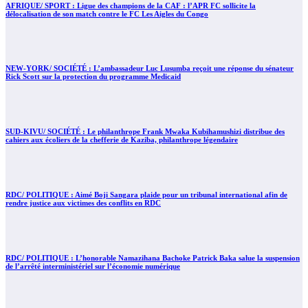
AFRIQUE/ SPORT : Ligue des champions de la CAF : l’APR FC sollicite la
délocalisation de son match contre le FC Les Aigles du Congo
NEW-YORK/ SOCIÉTÉ : L’ambassadeur Luc Lusumba reçoit une réponse du sénateur
Rick Scott sur la protection du programme Medicaid
SUD-KIVU/ SOCIÉTÉ : Le philanthrope Frank Mwaka Kubihamushizi distribue des
cahiers aux écoliers de la chefferie de Kaziba, philanthrope légendaire
RDC/ POLITIQUE : Aimé Boji Sangara plaide pour un tribunal international afin de
rendre justice aux victimes des conflits en RDC
RDC/ POLITIQUE : L’honorable Namazihana Bachoke Patrick Baka salue la suspension
de l’arrêté interministériel sur l’économie numérique