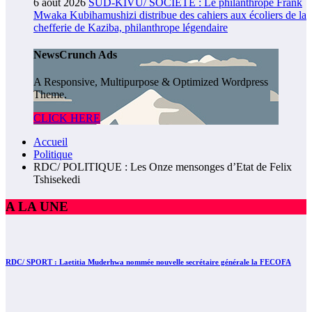
6 août 2026
SUD-KIVU/ SOCIÉTÉ : Le philanthrope Frank
Mwaka Kubihamushizi distribue des cahiers aux écoliers de la
chefferie de Kaziba, philanthrope légendaire
NewsCrunch Ads
A Responsive, Multipurpose & Optimized Wordpress
Theme.
CLICK HERE
Accueil
Politique
RDC/ POLITIQUE : Les Onze mensonges d’Etat de Felix
Tshisekedi
A LA UNE
RDC/ SPORT : Laetitia Muderhwa nommée nouvelle secrétaire générale la FECOFA