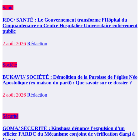
Santé
RDC/ SANTÉ : Le Gouvernement transforme l’Hôpital du
Cinquantenaire en Centre Hospitalier Universitaire entièrement
public
2 août 2026
Rédaction
Société
BUKAVU/ SOCIÉTÉ : Démolition de la Paroisse de l’église Néo
Apostolique (ex maison du parti) : Que savoir sur ce dossier ?
2 août 2026
Rédaction
Sécurité
GOMA/ SÉCURITÉ : Kinshasa dénonce l’expulsion d’un
officier FARDC du Mécanisme conjoint de vérification élargi à
Goma