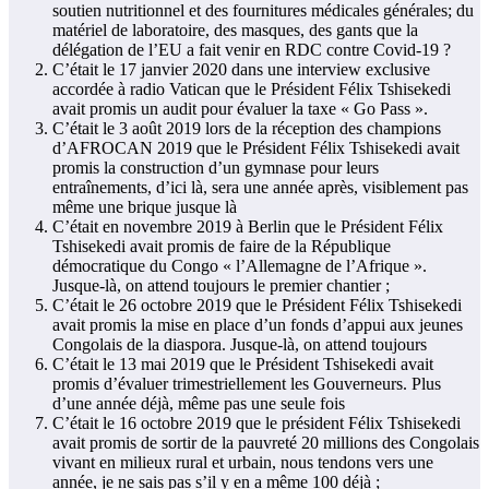
soutien nutritionnel et des fournitures médicales générales; du
matériel de laboratoire, des masques, des gants que la
délégation de l’EU a fait venir en RDC contre Covid-19 ?
C’était le 17 janvier 2020 dans une interview exclusive
accordée à radio Vatican que le Président Félix Tshisekedi
avait promis un audit pour évaluer la taxe « Go Pass ».
C’était le 3 août 2019 lors de la réception des champions
d’AFROCAN 2019 que le Président Félix Tshisekedi avait
promis la construction d’un gymnase pour leurs
entraînements, d’ici là, sera une année après, visiblement pas
même une brique jusque là
C’était en novembre 2019 à Berlin que le Président Félix
Tshisekedi avait promis de faire de la République
démocratique du Congo « l’Allemagne de l’Afrique ».
Jusque-là, on attend toujours le premier chantier ;
C’était le 26 octobre 2019 que le Président Félix Tshisekedi
avait promis la mise en place d’un fonds d’appui aux jeunes
Congolais de la diaspora. Jusque-là, on attend toujours
C’était le 13 mai 2019 que le Président Tshisekedi avait
promis d’évaluer trimestriellement les Gouverneurs. Plus
d’une année déjà, même pas une seule fois
C’était le 16 octobre 2019 que le président Félix Tshisekedi
avait promis de sortir de la pauvreté 20 millions des Congolais
vivant en milieux rural et urbain, nous tendons vers une
année, je ne sais pas s’il y en a même 100 déjà ;