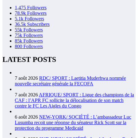
1,475
Followers
78.9k
Followers
5.1k
Followers
36.5k
Subscribers
55k
Followers
75k
Followers
85k
Followers
800
Followers
LATEST POSTS
7 août 2026
RDC/ SPORT : Laetitia Muderhwa nommée
nouvelle secrétaire générale la FECOFA
7 août 2026
AFRIQUE/ SPORT : Ligue des champions de la
CAF : l’APR FC sollicite la délocalisation de son match
contre le FC Les Aigles du Congo
6 août 2026
NEW-YORK/ SOCIÉTÉ : L’ambassadeur Luc
Lusumba reçoit une réponse du sénateur Rick Scott sur la
protection du programme Medicaid