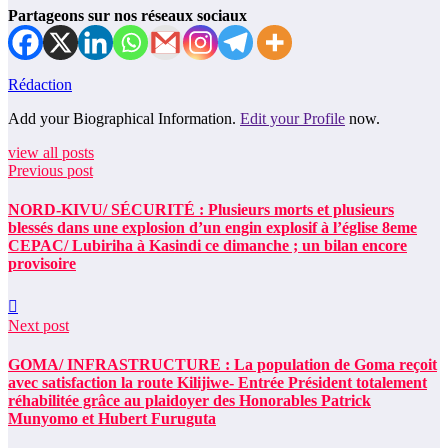
Partageons sur nos réseaux sociaux
Rédaction
Add your Biographical Information.
Edit your Profile
now.
view all posts
Previous post
NORD-KIVU/ SÉCURITÉ : Plusieurs morts et plusieurs
blessés dans une explosion d’un engin explosif à l’église 8eme
CEPAC/ Lubiriha à Kasindi ce dimanche ; un bilan encore
provisoire
Next post
GOMA/ INFRASTRUCTURE : La population de Goma reçoit
avec satisfaction la route Kilijiwe- Entrée Président totalement
réhabilitée grâce au plaidoyer des Honorables Patrick
Munyomo et Hubert Furuguta