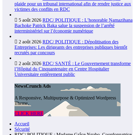
plaide pour un tribunal international afin de rendre justice aux
victimes des conflits en RDC
5 août 2026
RDC/ POLITIQUE : L’honorable Namazihana
Bachoke Patrick Baka salue la suspension de l’arrêté
interministériel sur l’économie numérique
2 août 2026
RDC/ POLITIQUE : Dépolitisation des
Entreprises: Les dirigeants des entreprises publiques bientôt
recrutés par concours
2 août 2026
RDC/ SANTÉ : Le Gouvernement transforme
l’Hôpital du Cinquantenaire en Centre Hospitalier
Universitaire entièrement public
NewsCrunch Ads
A Responsive, Multipurpose & Optimized Wordpress
Theme.
CLICK HERE
Accueil
Sécurité
RDC/ POLITIQUE : Madame Grâce Ngabo, Coordonnatrice