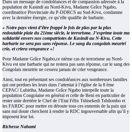
Dans un message de condoléances et de compassion adressée à la
population de Kasindi au Nord-Kivu, Madame Grâce Ngabo,
coordinatrice Provinciale du P-DDRCS au Sud-Kivu, condamne
avec la dernière énergie, ce qu’elle qualifie de barbarie.
« Notre pays vient d’être frappé le fois de plus par la plus
redoutable plaie du 21ème siècle, le terrorisme. J’exprime toute ma
solidarité envers nos compatriotes de Kasindi au N-Kivu. Cette
barbarie ne sera pas sans réponse. Le sang du congolais meurtri
crie, et criera vengeance »!
Pour Madame Grâce Ngabo,ce nième cas de terrorisme au Nord-
Kivu est une barbarie qui ne restera pas sans réponse, car le sang des
Congolais meurtrie ne cessera jamais de crier vengeance.
Ainsi, tout en présentant ses condoléances aux nombreuses familles
qui ont perdues les leurs dans l’attentat à l’église de la 8 ème
CEPAC/ Lubiriha, Madame Grâce Ngabo interpelle toute la
population Congolaise en général et celle de Beni en particulier de
rester unie derrière le Chef de l’Etat Félix Tshisekedi Tshilombo et
les FARDC pour mettre en déroute tous ces ennemis de la paix qui
sans nul doute cherchent à rendre la RDC ingouvernable afin qu’il y
imposent leur loi.
Richesse Nabami