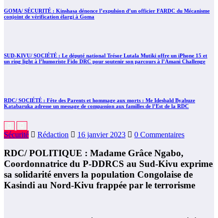
GOMA/ SÉCURITÉ : Kinshasa dénonce l’expulsion d’un officier FARDC du Mécanisme
conjoint de vérification élargi à Goma
SUD-KIVU/ SOCIÉTÉ : Le député national Trésor Lutala Mutiki offre un iPhone 15 et
un ring light à l’humoriste Fido DRC pour soutenir son parcours à l’Amani Challenge
RDC/ SOCIÉTÉ : Fête des Parents et hommage aux morts : Me Idesbald Byabuze
Katabaruka adresse un message de compassion aux familles de l’Est de la RDC
Sécurité
Rédaction
16 janvier 2023
0 Commentaires
RDC/ POLITIQUE : Madame Grâce Ngabo,
Coordonnatrice du P-DDRCS au Sud-Kivu exprime
sa solidarité envers la population Congolaise de
Kasindi au Nord-Kivu frappée par le terrorisme