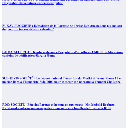
Hospitalier Universitaire entièrement public
BUKAVU/ SOCIÉTÉ : Démolition de la Paroisse de l’église Néo Apostolique (ex maison
du parti) : Que savoir sur ce dossier ?
GOMA/ SÉCURITÉ : Kinshasa dénonce l’expulsion d’un officier FARDC du Mécanisme
conjoint de vérification élargi à Goma
SUD-KIVU/ SOCIÉTÉ : Le député national Trésor Lutala Mutiki offre un iPhone 15 et
un ring light à l’humoriste Fido DRC pour soutenir son parcours à l’Amani Challenge
RDC/ SOCIÉTÉ : Fête des Parents et hommage aux morts : Me Idesbald Byabuze
Katabaruka adresse un message de compassion aux familles de l’Est de la RDC