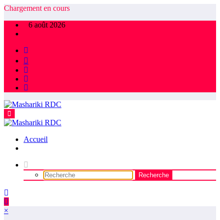
Aller
Chargement en cours
au
6 août 2026
contenu
Accueil
×