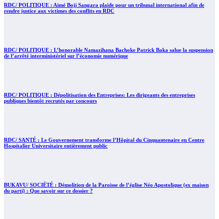
RDC/ POLITIQUE : Aimé Boji Sangara plaide pour un tribunal international afin de
rendre justice aux victimes des conflits en RDC
RDC/ POLITIQUE : L’honorable Namazihana Bachoke Patrick Baka salue la suspension
de l’arrêté interministériel sur l’économie numérique
RDC/ POLITIQUE : Dépolitisation des Entreprises: Les dirigeants des entreprises
publiques bientôt recrutés par concours
RDC/ SANTÉ : Le Gouvernement transforme l’Hôpital du Cinquantenaire en Centre
Hospitalier Universitaire entièrement public
BUKAVU/ SOCIÉTÉ : Démolition de la Paroisse de l’église Néo Apostolique (ex maison
du parti) : Que savoir sur ce dossier ?