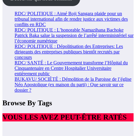
RDC/ POLITIQUE : Aimé Boji Sangara plaide pour un
tribunal international afin de rendre justice aux victimes des
conflits en RDC
RDC/ POLITIQUE : L’honorable Namazihana Bachoke
Patrick Baka salue la suspension de l’arrêté interministériel sur
l’économie numérique
RDC/ POLITIQUE : Dépolitisation des Entreprises: Les
dirigeants des entreprises publiques bientôt recrutés par
concours
RDC/ SANTÉ : Le Gouvernement transforme l’Hôpital du
Cinquantenaire en Centre Hospitalier Universitaire
entièrement public
BUKAVU/ SOCIÉTÉ : Démolition de la Paroisse de l’église
Néo Apostolique (ex maison du parti) : Que savoir sur ce
dossier ?
Browse By Tags
VOUS LES AVEZ PEUT-ÊTRE RATÉS