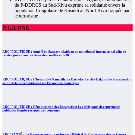
du P-DDRCS au Sud-Kivu exprime sa solidarité envers la
population Congolaise de Kasindi au Nord-Kivu frappée par
le terrorisme
A LA UNE
RDC/ POLITIQUE : Aimé Boji Sangara plaide pour un tribunal international afin de
rendre justice aux victimes des conflits en RDC
RDC/ POLITIQUE : L’honorable Namazihana Bachoke Patrick Baka salue la suspension
de l’arrêté interministériel sur l’économie numérique
RDC/ POLITIQUE : Dépolitisation des Entreprises: Les dirigeants des entreprises
publiques bientôt recrutés par concours
RDC/ SANTÉ : Le Gouvernement transforme l’Hôpital du Cinquantenaire en Centre