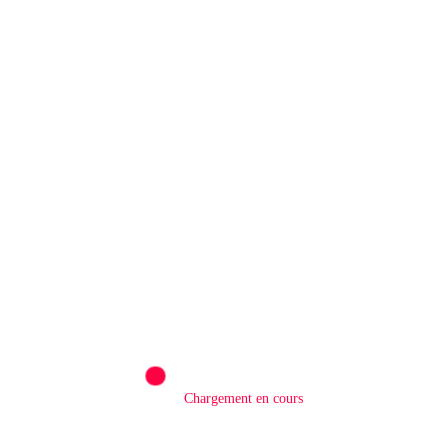
9 Août 2026
Rédaction
0
QATAR/ POLITIQUE : Processus de Doha :
le Qatar salue la libération de 15 détenus et
leur transfert à l’AFC/M23
8 Août 2026
Chargement en cours